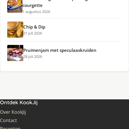
courgette
1 augustus 2026
Chip & Dip
31 juli 2026
Pruimenjam met speculaaskruiden
28 juli 2026
Ontdek KookJij
Over KookJij
Contact
Recepten