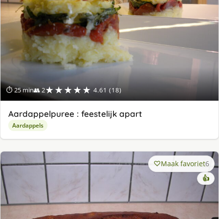
★★★★★
⏱ 25 min
👥 2
4.61 (18)
Aardappelpuree : feestelijk apart
Aardappels
Maak favoriet
6
👍