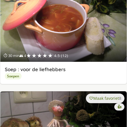
★★★★★
⏱ 30 min
👥 4
4.5 (12)
Soep : voor de liefhebbers
Soepen
Maak favoriet
8
👍