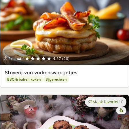
★★★★★
⏱ 2 min
👥 4
4.57 (28)
Stoverij van varkenswangetjes
BBQ & buiten koken
Bijgerechten
Maak favoriet
10
👍