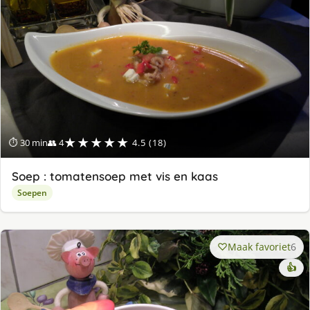
★★★★★
⏱ 30 min
👥 4
4.5 (18)
Soep : tomatensoep met vis en kaas
Soepen
Maak favoriet
6
👍