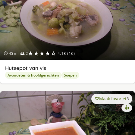
★★★★☆
⏱ 45 min
👥 2
4.13 (16)
Hutsepot van vis
Avondeten & hoofdgerechten
Soepen
Maak favoriet
3
👍