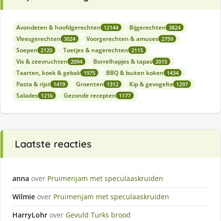
Avondeten & hoofdgerechten
Bijgerechten
12144
3824
Vleesgerechten
Voorgerechten & amuses
3024
2759
Soepen
Toetjes & nagerechten
2120
2115
Vis & zeevruchten
Borrelhapjes & tapas
2094
2015
Taarten, koek & gebak
BBQ & buiten koken
1975
1434
Pasta & rijst
Groenten
Kip & gevogelte
1419
1312
1297
Salades
Gezonde recepten
1216
1177
Laatste reacties
anna
over
Pruimenjam met speculaaskruiden
Wilmie
over
Pruimenjam met speculaaskruiden
HarryLohr
over
Gevuld Turks brood