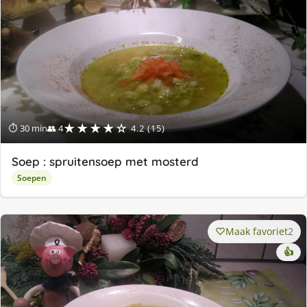
★★★★☆
⏱ 30 min
👥 4
4.2 (15)
Soep : spruitensoep met mosterd
Soepen
Maak favoriet
2
👍