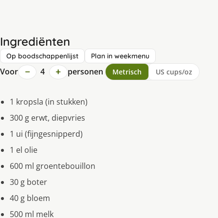
Ingrediënten
Op boodschappenlijst
Plan in weekmenu
−
+
Voor
4
personen
Metrisch
US cups/oz
1 kropsla (in stukken)
300 g erwt, diepvries
1 ui (fijngesnipperd)
1 el olie
600 ml groentebouillon
30 g boter
40 g bloem
500 ml melk