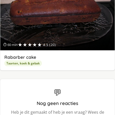
★★★★★
⏱ 60 min
4.5 (20)
Rabarber cake
Taarten, koek & gebak
💬
Nog geen reacties
Heb je dit gemaakt of heb je een vraag? Wees de