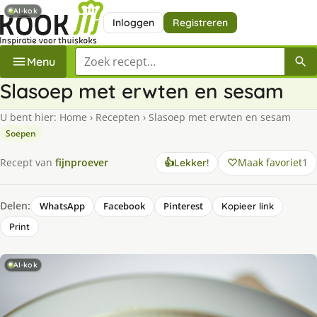
AI-kok
Inloggen
Registreren
Zoek een recept
Menu
Slasoep met erwten en sesam
U bent hier:
Home
›
Recepten
›
Slasoep met erwten en sesam
Soepen
Maak favoriet
1
Recept van
fijnproever
👍
Lekker!
Delen:
WhatsApp
Facebook
Pinterest
Kopieer link
Print
AI-kok