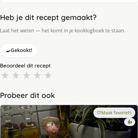
Heb je dit recept gemaakt?
Laat het weten — het komt in je kooklogboek te staan.
🍳
Gekookt!
Beoordeel dit recept
★
★
★
★
★
Probeer dit ook
Maak favoriet
5
👍