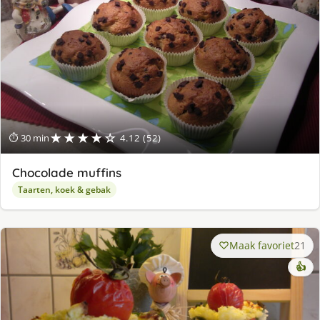
★★★★☆
⏱ 30 min
4.12 (52)
Chocolade muffins
Taarten, koek & gebak
Maak favoriet
21
👍