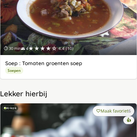
★★★★☆
⏱ 30 min
👥 4
4.4 (10)
Soep : Tomaten groenten soep
Soepen
Lekker hierbij
AI-kok
Maak favoriet
6
👍