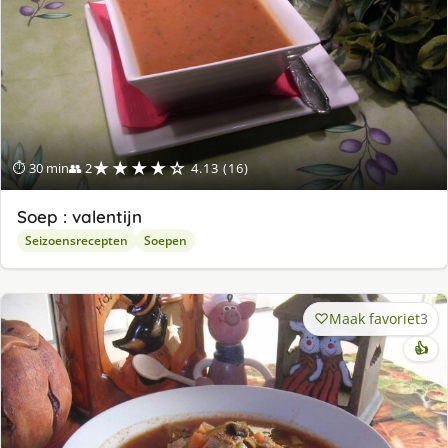
★★★★☆
⏱ 30 min
👥 2
4.13 (16)
Soep : valentijn
Seizoensrecepten
Soepen
Maak favoriet
3
👍