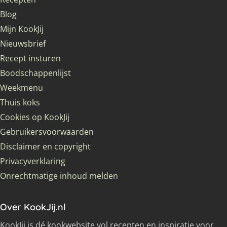
Blog
Mijn KookJij
Nieuwsbrief
Recept insturen
Boodschappenlijst
Weekmenu
Thuis koks
Cookies op KookJij
Gebruikersvoorwaarden
Disclaimer en copyright
Privacyverklaring
Onrechtmatige inhoud melden
Over KookJij.nl
KookJij is dé kookwebsite vol recepten en inspiratie voor