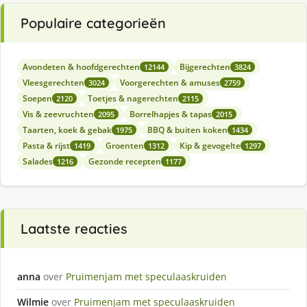
Populaire categorieën
Avondeten & hoofdgerechten
Bijgerechten
12144
3824
Vleesgerechten
Voorgerechten & amuses
3024
2759
Soepen
Toetjes & nagerechten
2120
2115
Vis & zeevruchten
Borrelhapjes & tapas
2095
2015
Taarten, koek & gebak
BBQ & buiten koken
1975
1434
Pasta & rijst
Groenten
Kip & gevogelte
1419
1312
1297
Salades
Gezonde recepten
1216
1177
Laatste reacties
anna
over
Pruimenjam met speculaaskruiden
Wilmie
over
Pruimenjam met speculaaskruiden