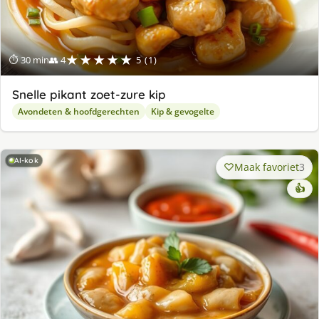
★★★★★
⏱ 30 min
👥 4
5 (1)
Snelle pikant zoet-zure kip
Avondeten & hoofdgerechten
Kip & gevogelte
AI-kok
Maak favoriet
3
👍