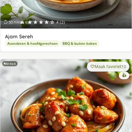
★★★★☆
⏱ 50 min
👥 6
4 (2)
Ajam Sereh
Avondeten & hoofdgerechten
BBQ & buiten koken
AI-kok
Maak favoriet
10
👍