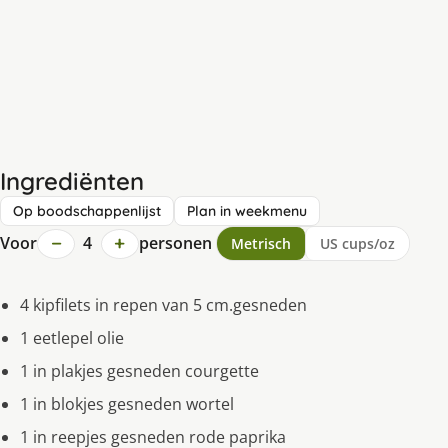
Ingrediënten
Op boodschappenlijst
Plan in weekmenu
−
+
Voor
4
personen
Metrisch
US cups/oz
4 kipfilets in repen van 5 cm.gesneden
1 eetlepel olie
1 in plakjes gesneden courgette
1 in blokjes gesneden wortel
1 in reepjes gesneden rode paprika