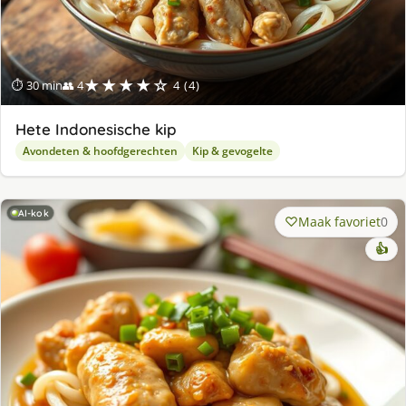
★★★★☆
⏱ 30 min
👥 4
4 (4)
Hete Indonesische kip
Avondeten & hoofdgerechten
Kip & gevogelte
AI-kok
Maak favoriet
0
👍