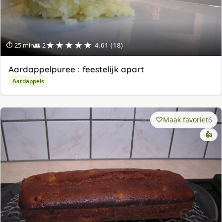
★★★★★
⏱ 25 min
👥 2
4.61 (18)
Aardappelpuree : feestelijk apart
Aardappels
Maak favoriet
6
👍