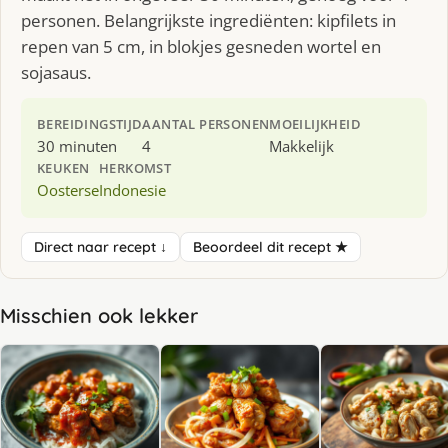
personen. Belangrijkste ingrediënten: kipfilets in
repen van 5 cm, in blokjes gesneden wortel en
sojasaus.
BEREIDINGSTIJD
AANTAL PERSONEN
MOEILIJKHEID
30 minuten
4
Makkelijk
KEUKEN
HERKOMST
Oosterse
Indonesie
Direct naar recept ↓
Beoordeel dit recept ★
Misschien ook lekker