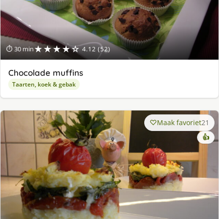
★★★★☆
⏱ 30 min
4.12 (52)
Chocolade muffins
Taarten, koek & gebak
Maak favoriet
21
👍