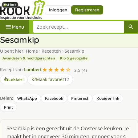
AI-kok
AI-kok
AI-kok
AI-kok
AI-kok
AI-kok
AI-kok
Inloggen
Registreren
Zoek een recept
Menu
Sesamkip
U bent hier:
Home
›
Recepten
›
Sesamkip
Avondeten & hoofdgerechten
Kip & gevogelte
★★★★☆
Recept van
Lambert
3.5 (4)
Maak favoriet
12
👍
Lekker!
Delen:
WhatsApp
Facebook
Pinterest
Kopieer link
Print
Sesamkip is een gerecht uit de Oosterse keuken. Je
maakt het in ongeveer 30 minuten, genoeg voor 4