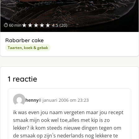
★★★★★
⏱ 60 min
4.5 (20)
Rabarber cake
Taarten, koek & gebak
1 reactie
henny
8 januari 2006 om 23:23
s
c
ik was even jou naam vergeten maar jou recept
h
smaak mijn ook wel toe,alles met kip is zo
r
lekker? ik kom steeds nieuwe dingen tegen om
e
de smaak op zijn`s nederlands nog lekkere te
e