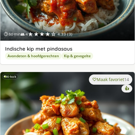
★★★★☆
⏱ 60 min
👥 4
4.33 (3)
Indische kip met pindasaus
Avondeten & hoofdgerechten
Kip & gevogelte
AI-kok
Maak favoriet
14
👍