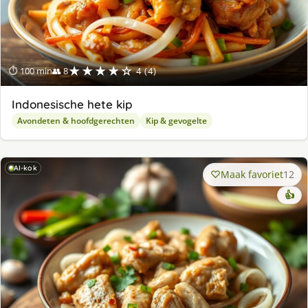
★★★★☆
⏱ 100 min
👥 8
4 (4)
Indonesische hete kip
Avondeten & hoofdgerechten
Kip & gevogelte
AI-kok
Maak favoriet
12
👍