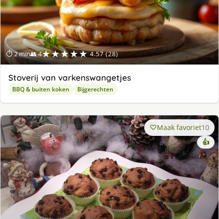
★★★★★
⏱ 2 min
👥 4
4.57 (28)
Stoverij van varkenswangetjes
BBQ & buiten koken
Bijgerechten
Maak favoriet
10
👍