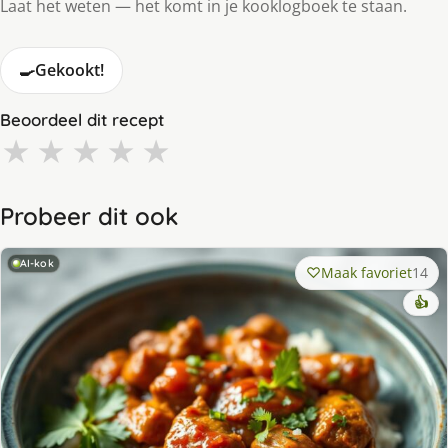
Laat het weten — het komt in je kooklogboek te staan.
🍳
Gekookt!
Beoordeel dit recept
★
★
★
★
★
Probeer dit ook
AI-kok
Maak favoriet
14
👍