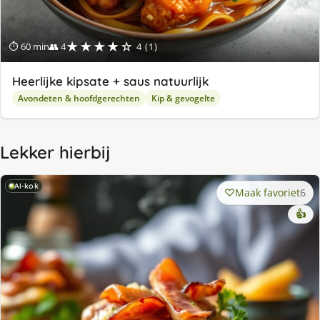
★★★★☆
⏱ 60 min
👥 4
4 (1)
Heerlijke kipsate + saus natuurlijk
Avondeten & hoofdgerechten
Kip & gevogelte
Lekker hierbij
AI-kok
Maak favoriet
6
👍