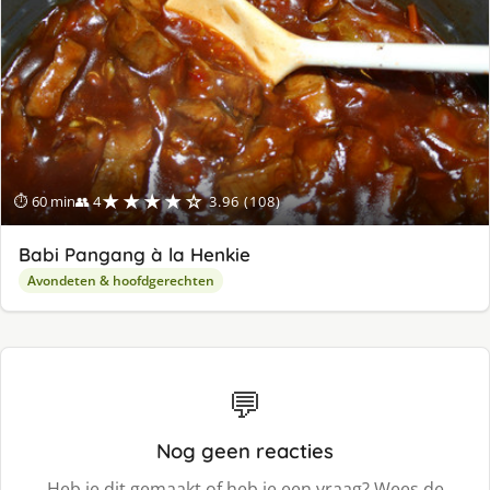
★★★★☆
⏱ 60 min
👥 4
3.96 (108)
Babi Pangang à la Henkie
Avondeten & hoofdgerechten
💬
Nog geen reacties
Heb je dit gemaakt of heb je een vraag? Wees de