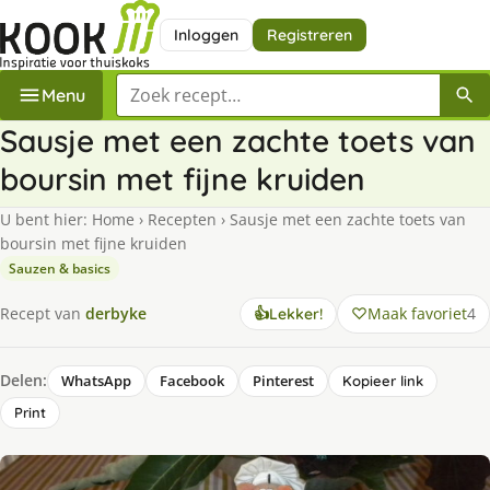
Inloggen
Registreren
Zoek een recept
Menu
Sausje met een zachte toets van
boursin met fijne kruiden
U bent hier:
Home
›
Recepten
›
Sausje met een zachte toets van
boursin met fijne kruiden
Sauzen & basics
Maak favoriet
4
Recept van
derbyke
👍
Lekker!
Delen:
WhatsApp
Facebook
Pinterest
Kopieer link
Print