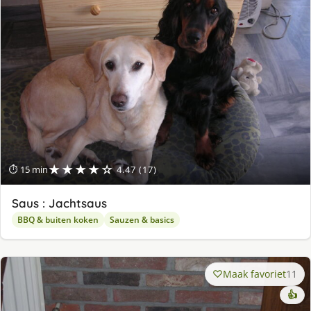
★★★★☆
⏱ 15 min
4.47 (17)
Saus : Jachtsaus
BBQ & buiten koken
Sauzen & basics
Maak favoriet
11
👍