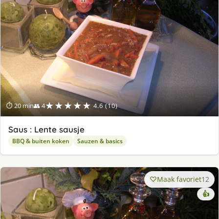
★★★★★
⏱ 20 min
👥 4
4.6 (10)
Saus : Lente sausje
BBQ & buiten koken
Sauzen & basics
Maak favoriet
12
👍