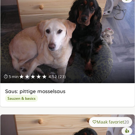
★★★★★
⏱ 5 min
4.52 (23)
Saus: pittige mosselsaus
Sauzen & basics
Maak favoriet
20
👍