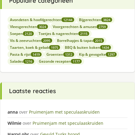
Populaire categorieën
Avondeten & hoofdgerechten
Bijgerechten
12144
3824
Vleesgerechten
Voorgerechten & amuses
3024
2759
Soepen
Toetjes & nagerechten
2120
2115
Vis & zeevruchten
Borrelhapjes & tapas
2095
2015
Taarten, koek & gebak
BBQ & buiten koken
1975
1434
Pasta & rijst
Groenten
Kip & gevogelte
1419
1312
1297
Salades
Gezonde recepten
1216
1177
Laatste reacties
anna
over
Pruimenjam met speculaaskruiden
Wilmie
over
Pruimenjam met speculaaskruiden
HarryLohr
over
Gevuld Turks brood