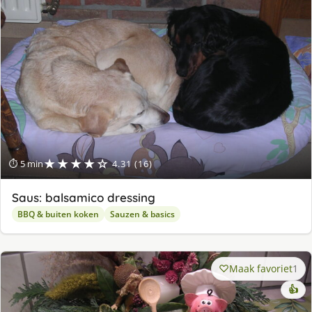
★★★★☆
⏱ 5 min
4.31 (16)
Saus: balsamico dressing
BBQ & buiten koken
Sauzen & basics
Maak favoriet
1
👍