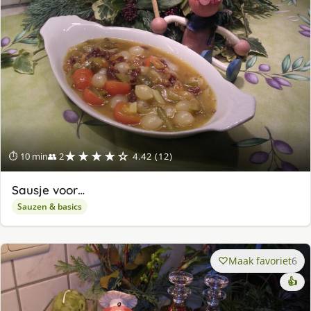
★★★★☆
⏱ 10 min
👥 2
4.42 (12)
Sausje voor…
Sauzen & basics
Maak favoriet
6
👍