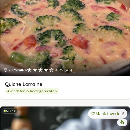
★★★★☆
⏱ 70 min
👥 4
4.29 (45)
Quiche Lorraine
Avondeten & hoofdgerechten
AI-kok
Maak favoriet
6
👍