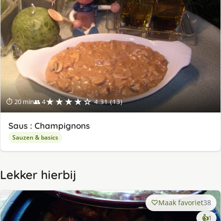
★★★★☆
⏱ 20 min
👥 4
4.31 (13)
Saus : Champignons
Sauzen & basics
Lekker hierbij
Maak favoriet
38
ke
👍
1