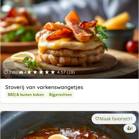
★★★★★
⏱ 2 min
👥 4
4.57 (28)
Stoverij van varkenswangetjes
BBQ & buiten koken
Bijgerechten
Maak favoriet
91
ke
👍
1
lek
ge