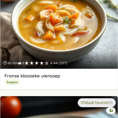
★★★★☆
⏱ 60 min
👥 6
4.44 (207)
Franse klassieke uiensoep
Soepen
Maak favoriet
25
👍