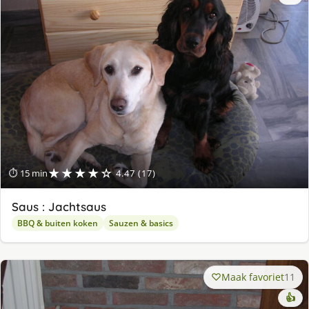
★★★★☆
⏱ 15 min
4.47 (17)
Saus : Jachtsaus
BBQ & buiten koken
Sauzen & basics
Maak favoriet
11
👍