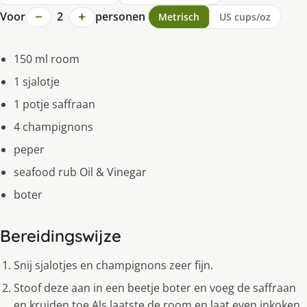
−
+
Voor
2
personen
Metrisch
US cups/oz
150 ml room
1 sjalotje
1 potje saffraan
4 champignons
peper
seafood rub Oil & Vinegar
boter
Bereidingswijze
Snij sjalotjes en champignons zeer fijn.
Stoof deze aan in een beetje boter en voeg de saffraan
en kruiden toe.Als laatste de room en laat even inkoken.