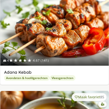
lek
ge
★★★★★
👥 4
4.67 (141)
Adana Kebab
Avondeten & hoofdgerechten
Vleesgerechten
Maak favoriet
85
👍