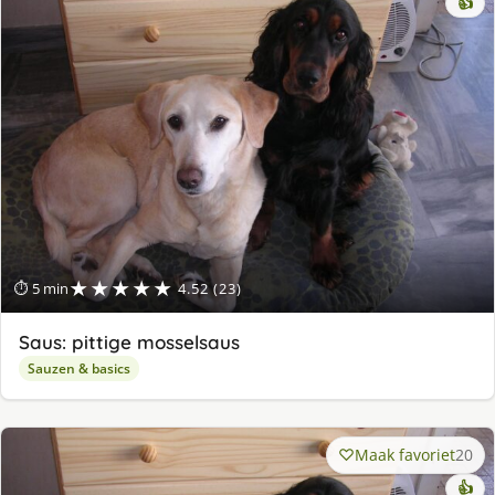
👍
★★★★★
⏱ 5 min
4.52 (23)
Saus: pittige mosselsaus
Sauzen & basics
Maak favoriet
20
👍