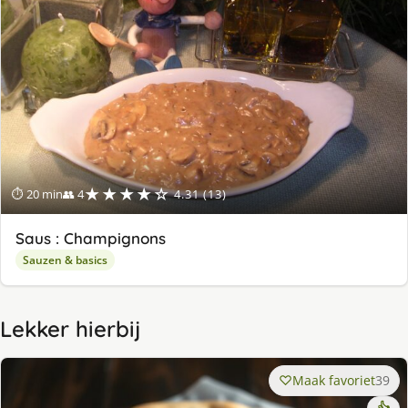
★★★★☆
⏱ 20 min
👥 4
4.31 (13)
Saus : Champignons
Sauzen & basics
Lekker hierbij
Maak favoriet
39