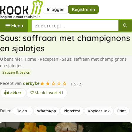
Inloggen
Registreren
Zoek een recept
Menu
Saus: saffraan met champignons
en sjalotjes
U bent hier:
Home
›
Recepten
›
Saus: saffraan met champignons
en sjalotjes
Sauzen & basics
★★☆☆☆
Recept van
derbyke
1.5 (2)
Maak favoriet
1
👍
Lekker!
Delen:
WhatsApp
Pinterest
Delen…
Kopieer link
Print