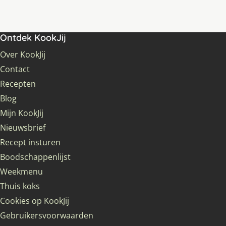
Ontdek KookJij
Over KookJij
Contact
Recepten
Blog
Mijn KookJij
Nieuwsbrief
Recept insturen
Boodschappenlijst
Weekmenu
Thuis koks
Cookies op KookJij
Gebruikersvoorwaarden