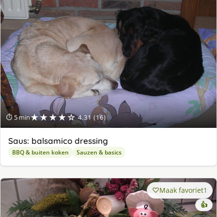
★★★★☆
⏱ 5 min
4.31 (16)
Saus: balsamico dressing
BBQ & buiten koken
Sauzen & basics
Maak favoriet
1
👍