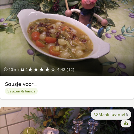
★★★★☆
⏱ 10 min
👥 2
4.42 (12)
Sausje voor…
Sauzen & basics
Maak favoriet
6
👍