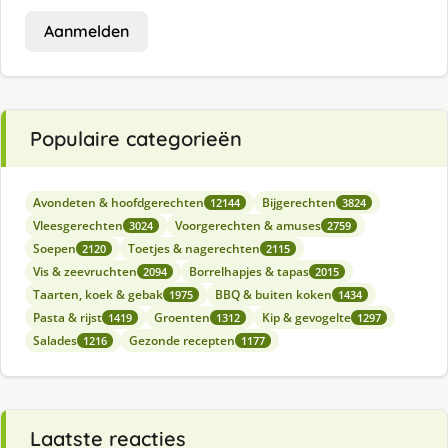
Aanmelden
Populaire categorieën
Avondeten & hoofdgerechten
Bijgerechten
12144
3824
Vleesgerechten
Voorgerechten & amuses
3024
2759
Soepen
Toetjes & nagerechten
2120
2115
Vis & zeevruchten
Borrelhapjes & tapas
2094
2015
Taarten, koek & gebak
BBQ & buiten koken
1975
1434
Pasta & rijst
Groenten
Kip & gevogelte
1419
1312
1297
Salades
Gezonde recepten
1216
1177
Laatste reacties