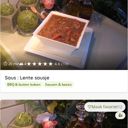
★★★★★
⏱ 20 min
👥 4
4.6 (10)
Saus : Lente sausje
BBQ & buiten koken
Sauzen & basics
Maak favoriet
12
👍