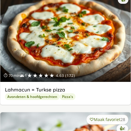
👍
★★★★★
⏱ 70 min
👥 1
4.63 (172)
Lahmacun = Turkse pizza
Avondeten & hoofdgerechten
Pizza's
Maak favoriet
28
ke
👍
1