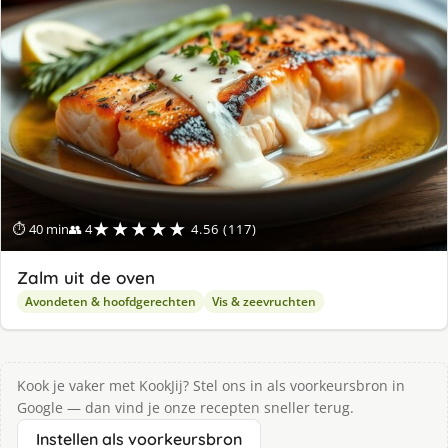
★★★★★
⏱ 40 min
👥 4
4.56 (117)
Zalm uit de oven
Avondeten & hoofdgerechten
Vis & zeevruchten
Kook je vaker met KookJij? Stel ons in als voorkeursbron in
Google — dan vind je onze recepten sneller terug.
Instellen als voorkeursbron