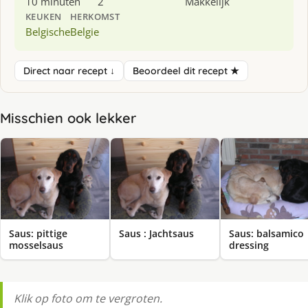
10 minuten
2
Makkelijk
KEUKEN
HERKOMST
Belgische
Belgie
Direct naar recept ↓
Beoordeel dit recept ★
Misschien ook lekker
Saus: pittige
Saus : Jachtsaus
Saus: balsamico
mosselsaus
dressing
Klik op foto om te vergroten.