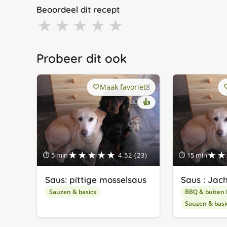
Beoordeel dit recept
★
★
★
★
★
Probeer dit ook
Maak favoriet
8
👍
★★★★★
★★
⏱ 5 min
4.52 (23)
⏱ 15 min
Saus: pittige mosselsaus
Saus : Jac
Sauzen & basics
BBQ & buiten
Sauzen & basi