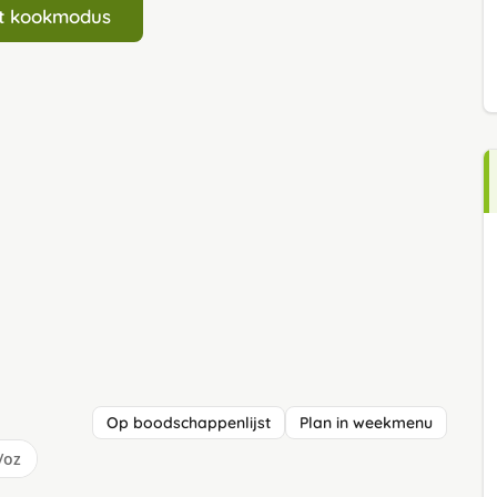
art kookmodus
Op boodschappenlijst
Plan in weekmenu
/oz