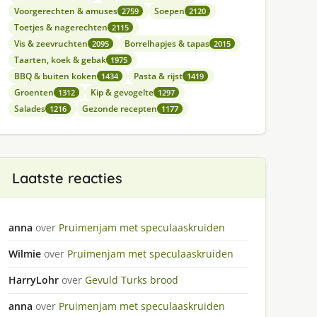
Voorgerechten & amuses
Soepen
2759
2120
Toetjes & nagerechten
2115
Vis & zeevruchten
Borrelhapjes & tapas
2095
2015
Taarten, koek & gebak
1975
BBQ & buiten koken
Pasta & rijst
1434
1419
Groenten
Kip & gevogelte
1312
1297
Salades
Gezonde recepten
1216
1177
Laatste reacties
anna
over
Pruimenjam met speculaaskruiden
Wilmie
over
Pruimenjam met speculaaskruiden
HarryLohr
over
Gevuld Turks brood
anna
over
Pruimenjam met speculaaskruiden