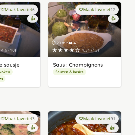
Maak favoriet
6
Maak favoriet
12
👍
👍
⏱ 20 min
👥 4
★★★★☆
4.6 (10)
4.31 (13)
e sausje
Saus : Champignons
 koken
Sauzen & basics
cs
Maak favoriet
3
Maak favoriet
91
👍
keer
👍
1
lekker