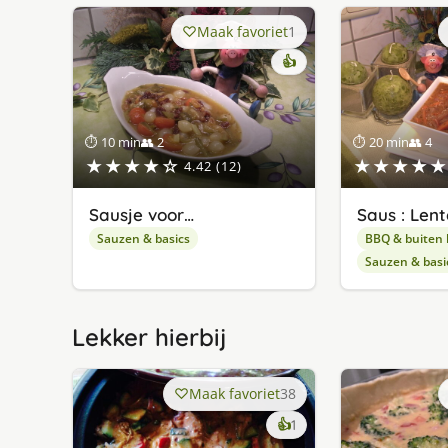
Maak favoriet
1
👍
⏱ 10 min
👥 2
⏱ 20 min
👥 4
★★★★☆
★★★★★
4.42 (12)
Sausje voor…
Saus : Lent
Sauzen & basics
BBQ & buiten
Sauzen & basi
Lekker hierbij
Maak favoriet
38
keer
👍
1
lekker