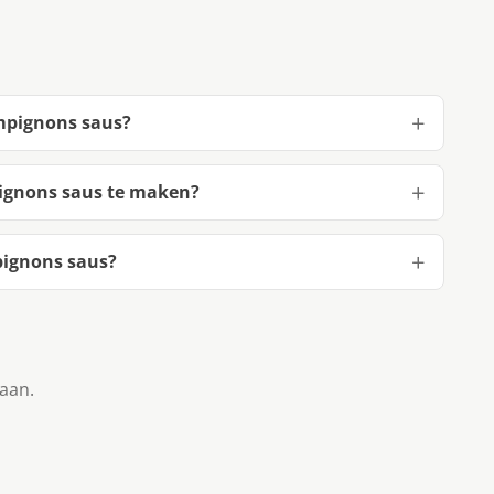
ampignons saus?
pignons saus te maken?
pignons saus?
taan.