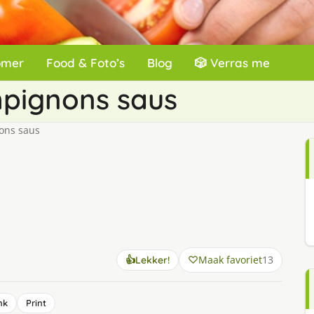
omer
Food & Foto’s
Blog
🎲 Verras me
mpignons saus
ons saus
Maak favoriet
13
👍
Lekker!
nk
Print