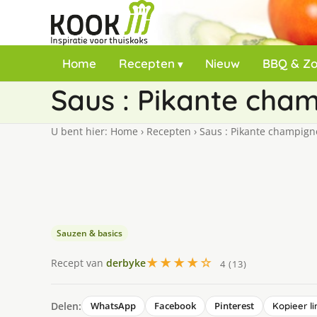
Home
Recepten
Nieuw
BBQ & Z
Saus : Pikante cha
U bent hier:
Home
›
Recepten
›
Saus : Pikante champign
Sauzen & basics
★★★★☆
Recept van
derbyke
4 (13)
Delen:
WhatsApp
Facebook
Pinterest
Kopieer li