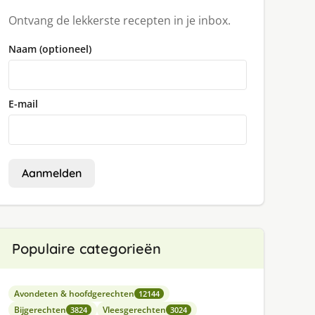
Ontvang de lekkerste recepten in je inbox.
Naam (optioneel)
E-mail
Aanmelden
Populaire categorieën
Avondeten & hoofdgerechten
12144
Bijgerechten
Vleesgerechten
3824
3024