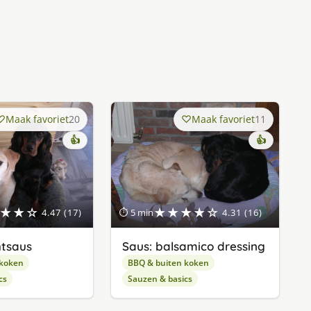
Maak favoriet
20
Maak favoriet
11
👍
👍
★★☆
★★★★☆
4.47 (17)
⏱ 5 min
4.31 (16)
htsaus
Saus: balsamico dressing
 koken
BBQ & buiten koken
cs
Sauzen & basics