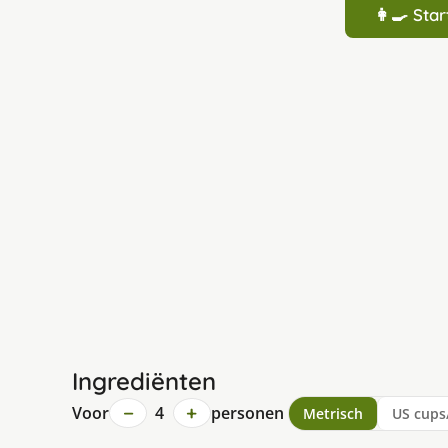
👩‍🍳 St
Ingrediënten
−
+
Voor
4
personen
Metrisch
US cups