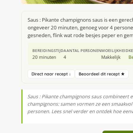
Saus : Pikante champignons saus is een gerech
ongeveer 20 minuten, genoeg voor 4 personen. 
gesneden, flink wat rode besjes peper en ge
BEREIDINGSTIJD
AANTAL PERSONEN
MOEILIJKHEID
K
20 minuten
4
Makkelijk
Be
Direct naar recept ↓
Beoordeel dit recept ★
Saus : Pikante champignons saus combineert 
champignons: samen vormen ze een smaakvol ge
personen. Lees snel verder en ontdek hoe eenv