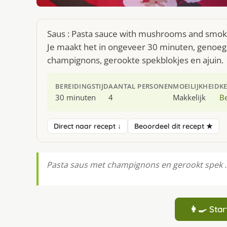
Saus : Pasta sauce with mushrooms and smoke
Je maakt het in ongeveer 30 minuten, genoeg 
champignons, gerookte spekblokjes en ajuin.
BEREIDINGSTIJD
AANTAL PERSONEN
MOEILIJKHEID
K
30 minuten
4
Makkelijk
Be
Direct naar recept ↓
Beoordeel dit recept ★
Pasta saus met champignons en gerookt spek . Ve
👩‍🍳 St