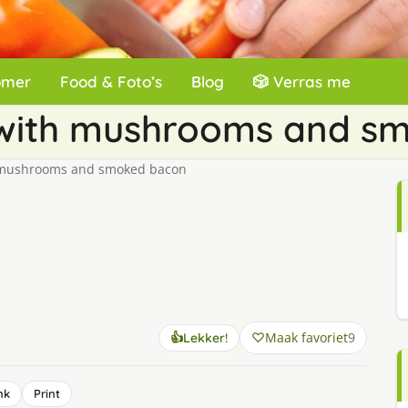
omer
Food & Foto’s
Blog
🎲 Verras me
e with mushrooms and s
h mushrooms and smoked bacon
Maak favoriet
9
👍
Lekker!
nk
Print