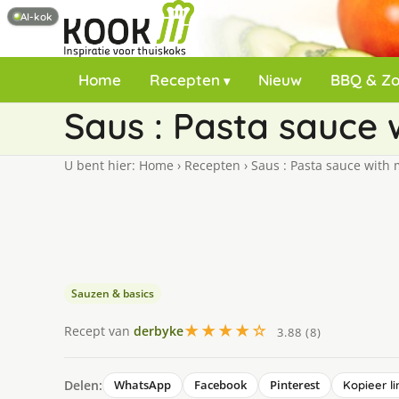
AI-kok
Home
Recepten
Nieuw
BBQ & Z
Saus : Pasta sauc
U bent hier:
Home
›
Recepten
›
Saus : Pasta sauce wit
Sauzen & basics
★★★★☆
Recept van
derbyke
3.88 (8)
Delen:
WhatsApp
Facebook
Pinterest
Kopieer li