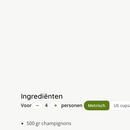
Ingrediënten
−
+
Voor
4
personen
Metrisch
US cups
500 gr champignons