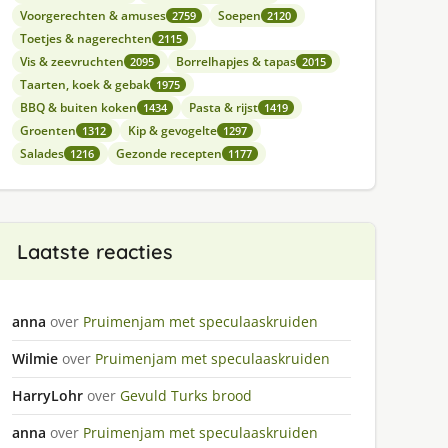
Voorgerechten & amuses
Soepen
2759
2120
Toetjes & nagerechten
2115
Vis & zeevruchten
Borrelhapjes & tapas
2095
2015
Taarten, koek & gebak
1975
BBQ & buiten koken
Pasta & rijst
1434
1419
Groenten
Kip & gevogelte
1312
1297
Salades
Gezonde recepten
1216
1177
Laatste reacties
anna
over
Pruimenjam met speculaaskruiden
Wilmie
over
Pruimenjam met speculaaskruiden
HarryLohr
over
Gevuld Turks brood
anna
over
Pruimenjam met speculaaskruiden