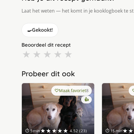
Laat het weten — het komt in je kooklogboek te s
🍳
Gekookt!
Beoordeel dit recept
★
★
★
★
★
Probeer dit ook
Maak favoriet
8
👍
★★★★★
★★
⏱ 5 min
4.52 (23)
⏱ 15 min