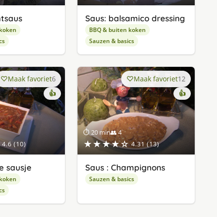
htsaus
Saus: balsamico dressing
 koken
BBQ & buiten koken
cs
Sauzen & basics
Maak favoriet
6
Maak favoriet
12
👍
👍
⏱ 20 min
👥 4
★★★★☆
4.6 (10)
4.31 (13)
e sausje
Saus : Champignons
 koken
Sauzen & basics
cs