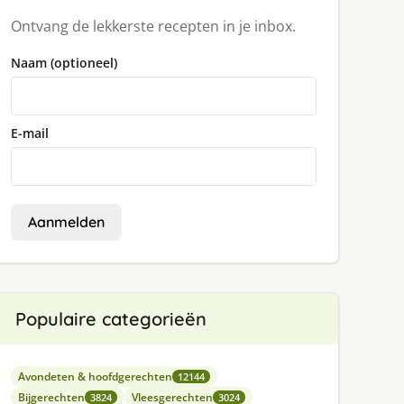
Ontvang de lekkerste recepten in je inbox.
Naam (optioneel)
E-mail
Aanmelden
Populaire categorieën
Avondeten & hoofdgerechten
12144
Bijgerechten
Vleesgerechten
3824
3024