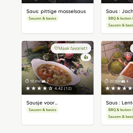
Saus: pittige mosselsaus
Saus : Jac
Sauzen & basics
BBQ & buiten
Sauzen & basi
Maak favoriet
1
👍
⏱ 10 min
👥 2
⏱ 20 min
👥 4
★★★★☆
★★★★★
4.42 (12)
Sausje voor…
Saus : Lent
Sauzen & basics
BBQ & buiten
Sauzen & basi