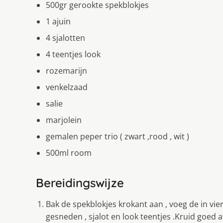
500gr gerookte spekblokjes
1 ajuin
4 sjalotten
4 teentjes look
rozemarijn
venkelzaad
salie
marjolein
gemalen peper trio ( zwart ,rood , wit )
500ml room
Bereidingswijze
Bak de spekblokjes krokant aan , voeg de in vi
gesneden , sjalot en look teentjes .Kruid goed