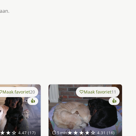
taan.
Maak favoriet
20
Maak favoriet
11
👍
👍
★★☆
★★★★☆
4.47 (17)
⏱ 5 min
4.31 (16)