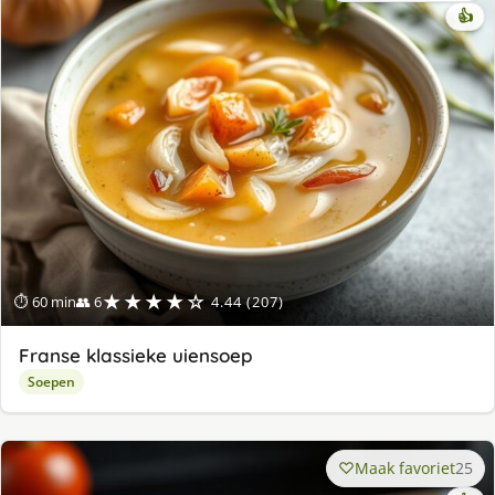
👍
★★★★☆
⏱ 60 min
👥 6
4.44 (207)
Franse klassieke uiensoep
Soepen
Maak favoriet
25