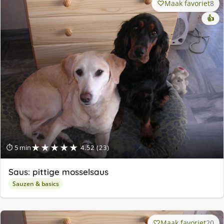
Maak favoriet
8
👍
★★★★★
⏱ 5 min
4.52 (23)
Saus: pittige mosselsaus
Sauzen & basics
Maak favoriet
20