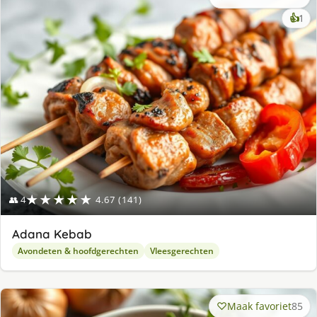
ke
👍
1
lek
ge
★★★★★
👥 4
4.67 (141)
Adana Kebab
Avondeten & hoofdgerechten
Vleesgerechten
Maak favoriet
85