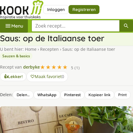
Inloggen
Registreren
Zoek een recept
Menu
Saus: op de Italiaanse toer
U bent hier:
Home
›
Recepten
›
Saus: op de Italiaanse toer
Sauzen & basics
★★★★★
Recept van
derbyke
5 (1)
Maak favoriet
0
👍
Lekker!
Delen:
WhatsApp
Pinterest
Delen…
Kopieer link
Print