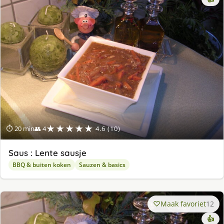
★★★★★
⏱ 20 min
👥 4
4.6 (10)
Saus : Lente sausje
BBQ & buiten koken
Sauzen & basics
Maak favoriet
12
👍