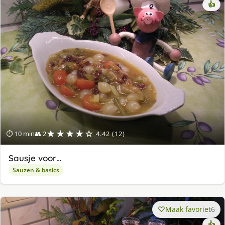
👍
★★★★☆
⏱ 10 min
👥 2
4.42 (12)
Sausje voor…
Sauzen & basics
Maak favoriet
6
👍