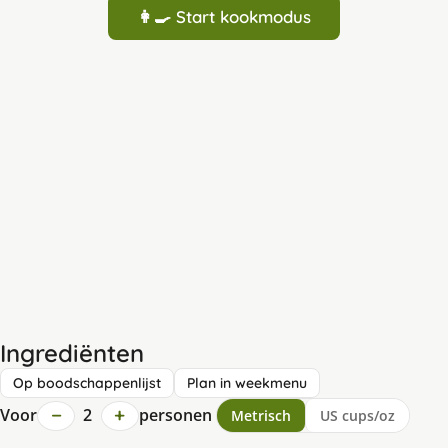
👩‍🍳 Start kookmodus
Ingrediënten
Op boodschappenlijst
Plan in weekmenu
−
+
Voor
2
personen
Metrisch
US cups/oz