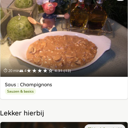
★★★★☆
⏱ 20 min
👥 4
4.31 (13)
Saus : Champignons
Sauzen & basics
Lekker hierbij