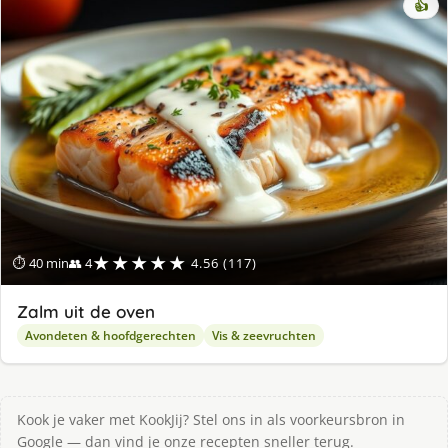
👍
★★★★★
⏱ 40 min
👥 4
4.56 (117)
Zalm uit de oven
Avondeten & hoofdgerechten
Vis & zeevruchten
Kook je vaker met KookJij? Stel ons in als voorkeursbron in
Google — dan vind je onze recepten sneller terug.