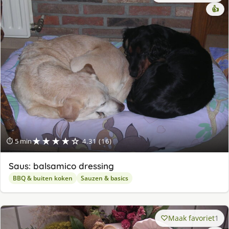
👍
★★★★☆
⏱ 5 min
4.31 (16)
Saus: balsamico dressing
BBQ & buiten koken
Sauzen & basics
Maak favoriet
1