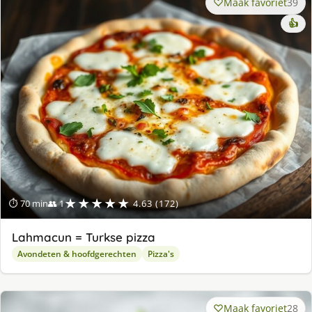
Maak favoriet
39
👍
★★★★★
⏱ 70 min
👥 1
4.63 (172)
Lahmacun = Turkse pizza
Avondeten & hoofdgerechten
Pizza's
Maak favoriet
28