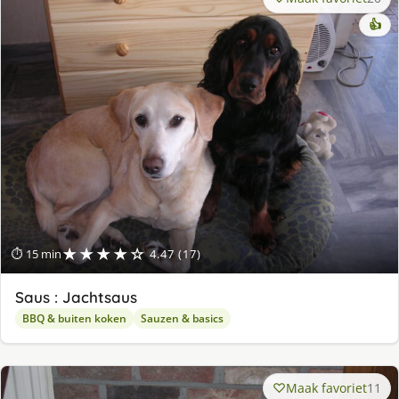
👍
★★★★☆
⏱ 15 min
4.47 (17)
Saus : Jachtsaus
BBQ & buiten koken
Sauzen & basics
Maak favoriet
11