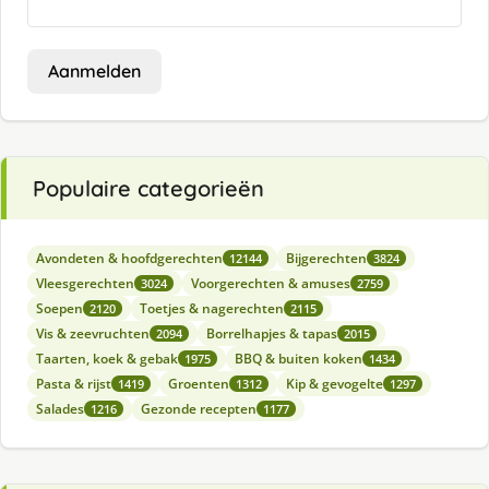
Aanmelden
Populaire categorieën
Avondeten & hoofdgerechten
Bijgerechten
12144
3824
Vleesgerechten
Voorgerechten & amuses
3024
2759
Soepen
Toetjes & nagerechten
2120
2115
Vis & zeevruchten
Borrelhapjes & tapas
2094
2015
Taarten, koek & gebak
BBQ & buiten koken
1975
1434
Pasta & rijst
Groenten
Kip & gevogelte
1419
1312
1297
Salades
Gezonde recepten
1216
1177