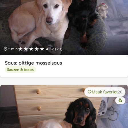
★★★★★
⏱ 5 min
4.52 (23)
Saus: pittige mosselsaus
Sauzen & basics
Maak favoriet
20
👍