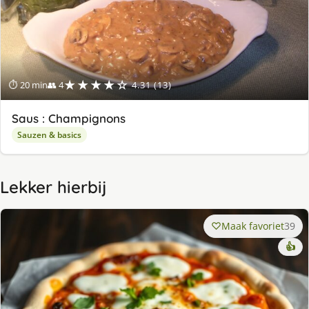
★★★★☆
⏱ 20 min
👥 4
4.31 (13)
Saus : Champignons
Sauzen & basics
Lekker hierbij
Maak favoriet
39
👍