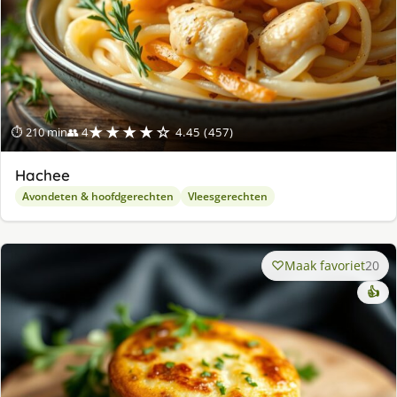
★★★★☆
⏱ 210 min
👥 4
4.45 (457)
Hachee
Avondeten & hoofdgerechten
Vleesgerechten
Maak favoriet
20
👍