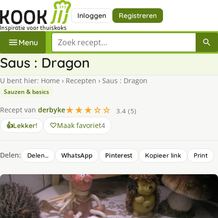
Inloggen
Registreren
Zoek een recept
Menu
Saus : Dragon
U bent hier:
Home
›
Recepten
›
Saus : Dragon
Sauzen & basics
★★★☆☆
Recept van
derbyke
3.4 (5)
Maak favoriet
4
👍
Lekker!
Delen:
WhatsApp
Pinterest
Delen…
Kopieer link
Print