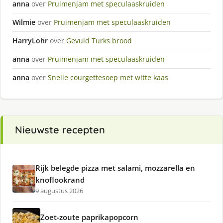
anna
over
Pruimenjam met speculaaskruiden
Wilmie
over
Pruimenjam met speculaaskruiden
HarryLohr
over
Gevuld Turks brood
anna
over
Pruimenjam met speculaaskruiden
anna
over
Snelle courgettesoep met witte kaas
Nieuwste recepten
Rijk belegde pizza met salami, mozzarella en
knoflookrand
9 augustus 2026
Zoet-zoute paprikapopcorn