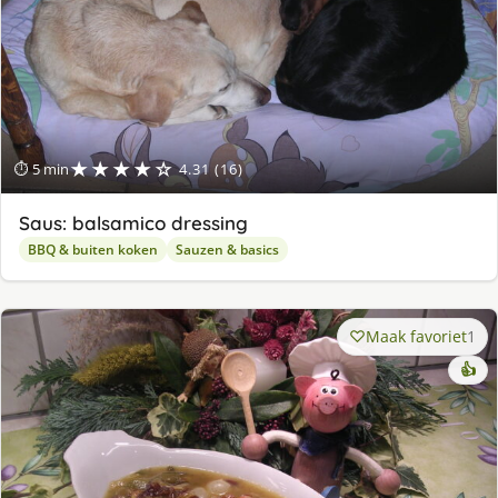
★★★★☆
⏱ 5 min
4.31 (16)
Saus: balsamico dressing
BBQ & buiten koken
Sauzen & basics
Maak favoriet
1
👍