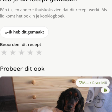
Eén tik, en andere thuiskoks zien dat dit recept werkt. Als
lid komt het ook in je kooklogboek.
🍳
Ik heb dit gemaakt
Beoordeel dit recept
★
★
★
★
★
Probeer dit ook
Maak favoriet
8
👍