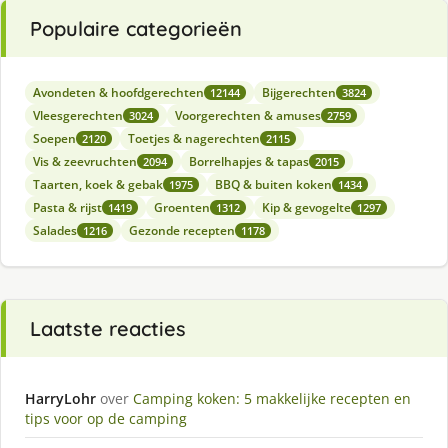
Populaire categorieën
Avondeten & hoofdgerechten
Bijgerechten
12144
3824
Vleesgerechten
Voorgerechten & amuses
3024
2759
Soepen
Toetjes & nagerechten
2120
2115
Vis & zeevruchten
Borrelhapjes & tapas
2094
2015
Taarten, koek & gebak
BBQ & buiten koken
1975
1434
Pasta & rijst
Groenten
Kip & gevogelte
1419
1312
1297
Salades
Gezonde recepten
1216
1178
Laatste reacties
HarryLohr
over
Camping koken: 5 makkelijke recepten en
tips voor op de camping