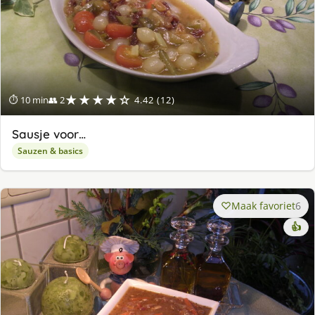
★★★★☆
⏱ 10 min
👥 2
4.42 (12)
Sausje voor…
Sauzen & basics
Maak favoriet
6
👍