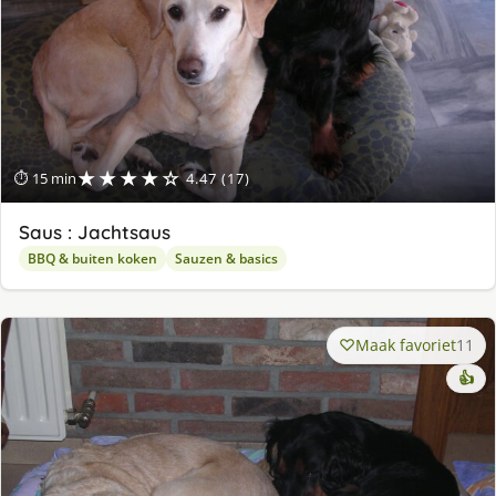
★★★★☆
⏱ 15 min
4.47 (17)
Saus : Jachtsaus
BBQ & buiten koken
Sauzen & basics
Maak favoriet
11
👍