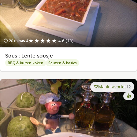
★★★★★
⏱ 20 min
👥 4
4.6 (10)
Saus : Lente sausje
BBQ & buiten koken
Sauzen & basics
Maak favoriet
12
👍