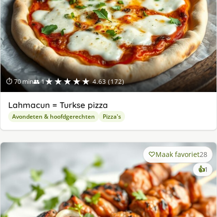
★★★★★
⏱ 70 min
👥 1
4.63 (172)
Lahmacun = Turkse pizza
Avondeten & hoofdgerechten
Pizza's
Maak favoriet
28
ke
👍
1
lek
ge