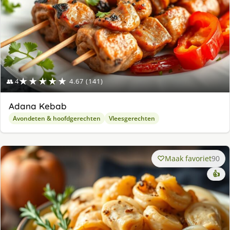
★★★★★
👥 4
4.67 (141)
Adana Kebab
Avondeten & hoofdgerechten
Vleesgerechten
Maak favoriet
90
👍