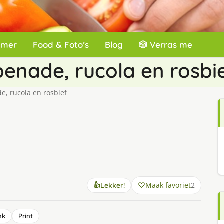
omer
Food & Foto’s
Blog
🎲 Verras me
enade, rucola en rosbi
, rucola en rosbief
Maak favoriet
2
👍
Lekker!
nk
Print