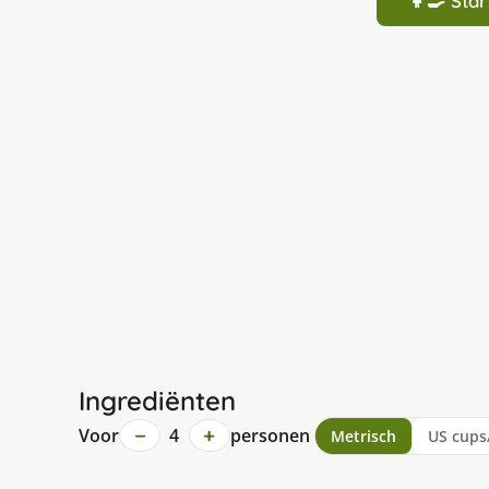
👩‍🍳 St
Ingrediënten
−
+
Voor
4
personen
Metrisch
US cups