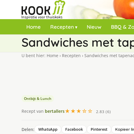
Home
Recepten
Nieuw
BBQ & Z
Sandwiches met tap
U bent hier:
Home
›
Recepten
›
Sandwiches met tapenade
Ontbijt & Lunch
★★★☆☆
Recept van
bertallers
2.83 (6)
Delen:
WhatsApp
Facebook
Pinterest
Kopieer li