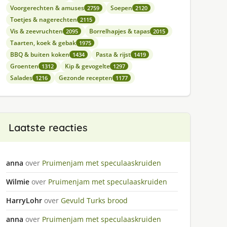
Voorgerechten & amuses
Soepen
2759
2120
Toetjes & nagerechten
2115
Vis & zeevruchten
Borrelhapjes & tapas
2095
2015
Taarten, koek & gebak
1975
BBQ & buiten koken
Pasta & rijst
1434
1419
Groenten
Kip & gevogelte
1312
1297
Salades
Gezonde recepten
1216
1177
Laatste reacties
anna
over
Pruimenjam met speculaaskruiden
Wilmie
over
Pruimenjam met speculaaskruiden
HarryLohr
over
Gevuld Turks brood
anna
over
Pruimenjam met speculaaskruiden