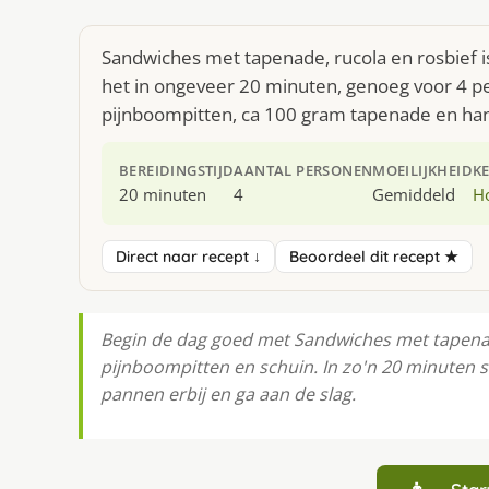
Sandwiches met tapenade, rucola en rosbief i
het in ongeveer 20 minuten, genoeg voor 4 pe
pijnboompitten, ca 100 gram tapenade en han
BEREIDINGSTIJD
AANTAL PERSONEN
MOEILIJKHEID
K
20 minuten
4
Gemiddeld
H
Direct naar recept ↓
Beoordeel dit recept ★
Begin de dag goed met Sandwiches met tapenade
pijnboompitten en schuin. In zo'n 20 minuten s
pannen erbij en ga aan de slag.