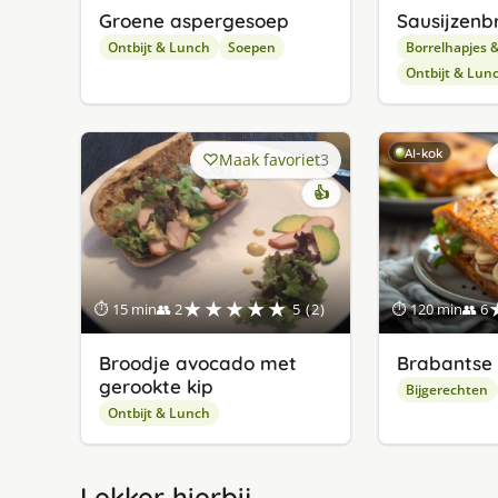
Groene aspergesoep
Sausijzenb
Ontbijt & Lunch
Soepen
Borrelhapjes 
Ontbijt & Lun
AI-kok
Maak favoriet
3
👍
★★★★★
⏱ 15 min
👥 2
5 (2)
⏱ 120 min
👥 6
Broodje avocado met
Brabantse 
gerookte kip
Bijgerechten
Ontbijt & Lunch
Lekker hierbij