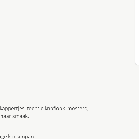
 kappertjes, teentje knoflook, mosterd,
r naar smaak.
oge koekenpan.