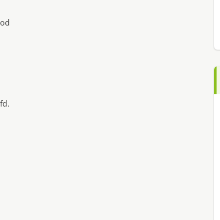
ood
fd.