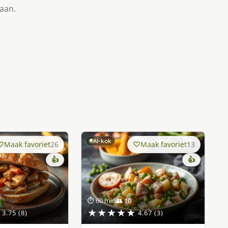
taan.
AI-kok
Maak favoriet
26
Maak favoriet
13
👍
👍
⏱ 60 min
👥 10
★★★★★
3.75 (8)
4.67 (3)