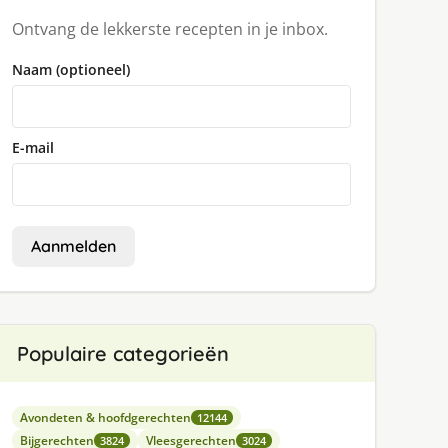
Ontvang de lekkerste recepten in je inbox.
Naam (optioneel)
E-mail
Aanmelden
Populaire categorieën
Avondeten & hoofdgerechten
12144
Bijgerechten
Vleesgerechten
3824
3024