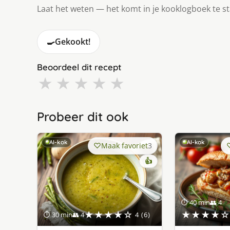
Laat het weten — het komt in je kooklogboek te s
🍳
Gekookt!
Beoordeel dit recept
★
★
★
★
★
Probeer dit ook
AI-kok
AI-kok
Maak favoriet
3
👍
⏱ 40 min
👥 4
★★★★☆
★★★★☆
⏱ 30 min
👥 4
4 (6)