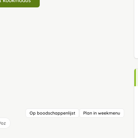
art kookmodus
Op boodschappenlijst
Plan in weekmenu
/oz