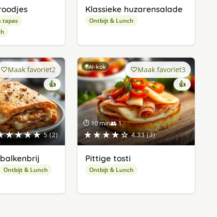
roodjes
Klassieke huzarensalade
& tapas
Ontbijt & Lunch
ch
AI-kok
Maak favoriet
2
Maak favoriet
3
👍
👍
⏱ 10 min
👥 1
★★★★★
★★★★☆
5 (2)
4.33 (3)
balkenbrij
Pittige tosti
Ontbijt & Lunch
Ontbijt & Lunch