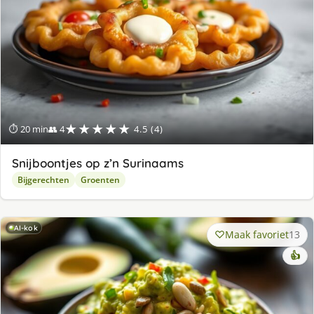
★★★★★
⏱ 20 min
👥 4
4.5 (4)
Snijboontjes op z’n Surinaams
Bijgerechten
Groenten
AI-kok
Maak favoriet
13
👍