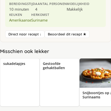
BEREIDINGSTIJD
AANTAL PERSONEN
MOEILIJKHEID
10 minuten
4
Makkelijk
KEUKEN
HERKOMST
Amerikaanse
Suriname
Direct naar recept ↓
Beoordeel dit recept ★
Misschien ook lekker
sukadelapjes
Gestoofde
gehaktballen
Snijboontjes op 
Surinaams