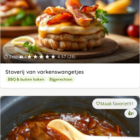
★★★★★
⏱ 2 min
👥 4
4.57 (28)
Stoverij van varkenswangetjes
BBQ & buiten koken
Bijgerechten
Maak favoriet
91
ke
👍
1
lek
ge