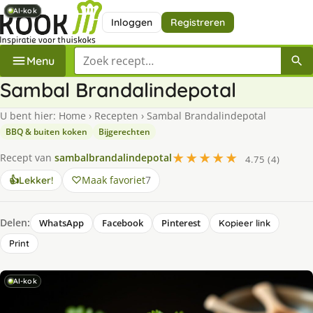
AI-kok
AI-kok
AI-kok
AI-kok
Inloggen
Registreren
Zoek een recept
Menu
Sambal Brandalindepotal
U bent hier:
Home
›
Recepten
›
Sambal Brandalindepotal
BBQ & buiten koken
Bijgerechten
★★★★★
Recept van
sambalbrandalindepotal
4.75 (4)
Maak favoriet
7
👍
Lekker!
Delen:
WhatsApp
Facebook
Pinterest
Kopieer link
Print
AI-kok