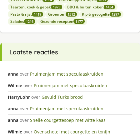
Taarten, koek & gebak
BBQ & buiten koken
1975
1434
Pasta & rijst
Groenten
Kip & gevogelte
1419
1312
1297
Salades
Gezonde recepten
1216
1177
Laatste reacties
anna
over
Pruimenjam met speculaaskruiden
Wilmie
over
Pruimenjam met speculaaskruiden
HarryLohr
over
Gevuld Turks brood
anna
over
Pruimenjam met speculaaskruiden
anna
over
Snelle courgettesoep met witte kaas
Wilmie
over
Ovenschotel met courgette en tonijn