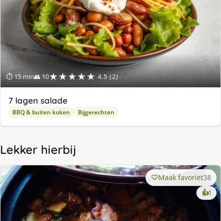
★★★★★
⏱ 15 min
👥 10
4.5 (2)
7 lagen salade
BBQ & buiten koken
Bijgerechten
Lekker hierbij
Maak favoriet
38
ke
👍
1
lek
ge