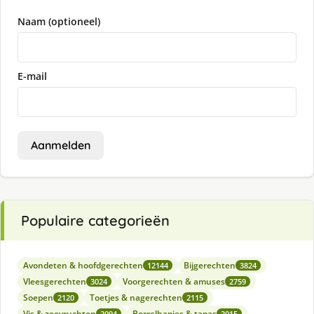
Naam (optioneel)
E-mail
Aanmelden
Populaire categorieën
Avondeten & hoofdgerechten
Bijgerechten
12144
3824
Vleesgerechten
Voorgerechten & amuses
3024
2759
Soepen
Toetjes & nagerechten
2120
2115
Vis & zeevruchten
Borrelhapjes & tapas
2094
2015