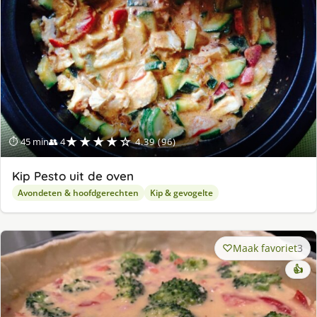
★★★★☆
⏱ 45 min
👥 4
4.39 (96)
Kip Pesto uit de oven
Avondeten & hoofdgerechten
Kip & gevogelte
Maak favoriet
3
👍