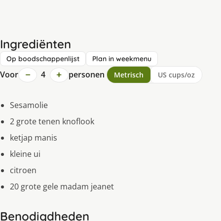
Ingrediënten
Op boodschappenlijst
Plan in weekmenu
−
+
Voor
4
personen
Metrisch
US cups/oz
Sesamolie
2 grote tenen knoflook
ketjap manis
kleine ui
citroen
20 grote gele madam jeanet
Benodigdheden