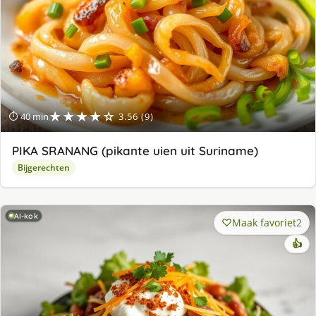
★★★★☆
⏱ 40 min
3.56 (9)
PIKA SRANANG (pikante uien uit Suriname)
Bijgerechten
AI-kok
Maak favoriet
2
👍