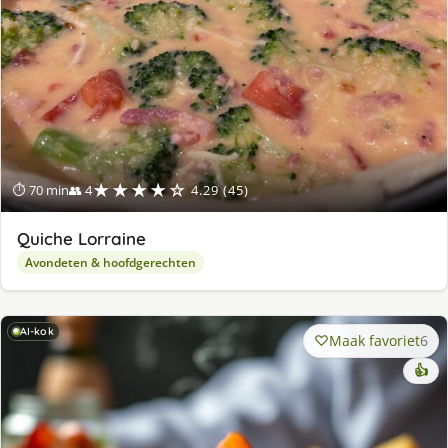
★★★★☆
⏱ 70 min
👥 4
4.29 (45)
Quiche Lorraine
Avondeten & hoofdgerechten
AI-kok
Maak favoriet
6
👍