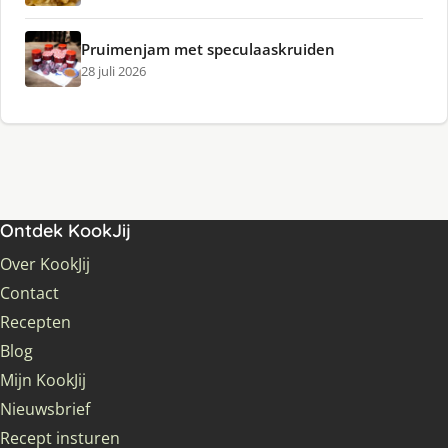
Pruimenjam met speculaaskruiden
28 juli 2026
Ontdek KookJij
Over KookJij
Contact
Recepten
Blog
Mijn KookJij
Nieuwsbrief
Recept insturen