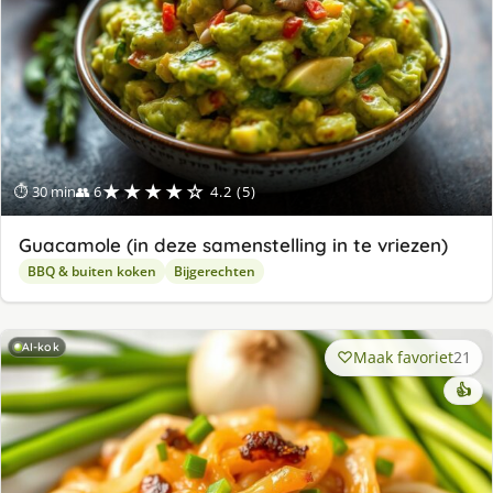
★★★★☆
⏱ 30 min
👥 6
4.2 (5)
Guacamole (in deze samenstelling in te vriezen)
BBQ & buiten koken
Bijgerechten
AI-kok
Maak favoriet
21
👍