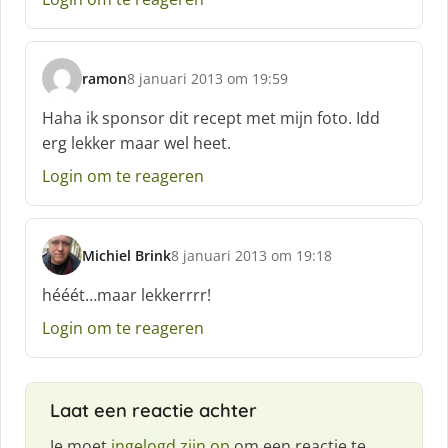
e
e
f
ramon
8 januari 2013 om 19:59
:
s
c
Haha ik sponsor dit recept met mijn foto. Idd
h
erg lekker maar wel heet.
r
e
Login om te reageren
e
f
:
Michiel Brink
8 januari 2013 om 19:18
s
c
hééét…maar lekkerrrr!
h
Login om te reageren
r
e
e
f
Laat een reactie achter
:
Je moet
ingelogd zijn op
om een reactie te