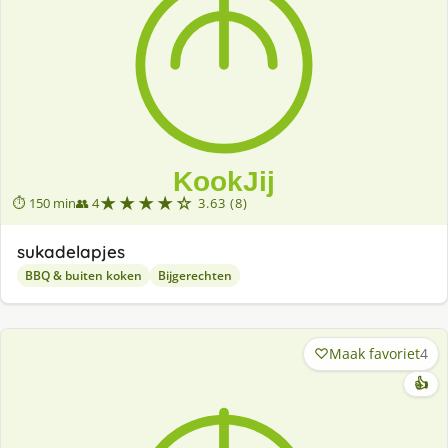
★★★★☆
⏱ 150 min
👥 4
3.63 (8)
sukadelapjes
BBQ & buiten koken
Bijgerechten
Maak favoriet
4
👍