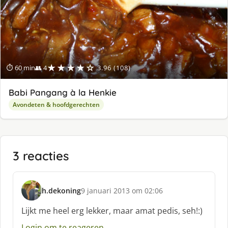
★★★★☆
⏱ 60 min
👥 4
3.96 (108)
Babi Pangang à la Henkie
Avondeten & hoofdgerechten
3 reacties
h.dekoning
9 januari 2013 om 02:06
s
c
Lijkt me heel erg lekker, maar amat pedis, seh!:)
h
Login om te reageren
r