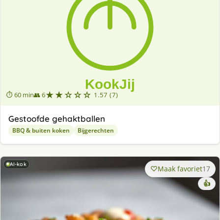
★★☆☆☆
⏱ 60 min
👥 6
1.57 (7)
Gestoofde gehaktballen
BBQ & buiten koken
Bijgerechten
AI-kok
Maak favoriet
17
👍