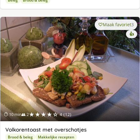
Beleg
Brood & beleg
Maak favoriet
3
👍
★★★★☆
⏱ 10 min
👥 2
4 (12)
Volkorentoast met overschotjes
Brood & beleg
Makkelijke recepten