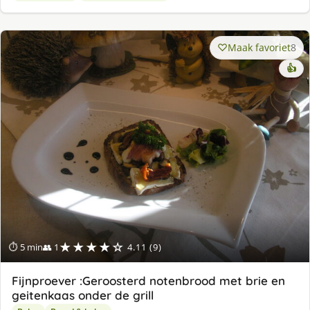
Maak favoriet
8
👍
★★★★☆
⏱ 5 min
👥 1
4.11 (9)
Fijnproever :Geroosterd notenbrood met brie en
geitenkaas onder de grill