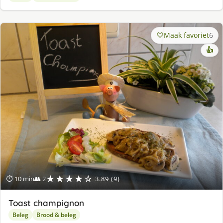
Maak favoriet
6
👍
★★★★☆
⏱ 10 min
👥 2
3.89 (9)
Toast champignon
Beleg
Brood & beleg