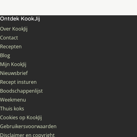
Ontdek KookJij
Over KookJij
Contact
Recepten
Blog
Mijn KookJij
Nieuwsbrief
Recept insturen
Boodschappenlijst
Weekmenu
Thuis koks
Cookies op KookJij
Gebruikersvoorwaarden
Disclaimer en copyright