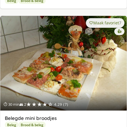
Beleg
Brood & beleg
Maak favoriet
7
👍
★★★★☆
⏱ 30 min
👥 2
4.29 (7)
Belegde mini broodjes
Beleg
Brood & beleg