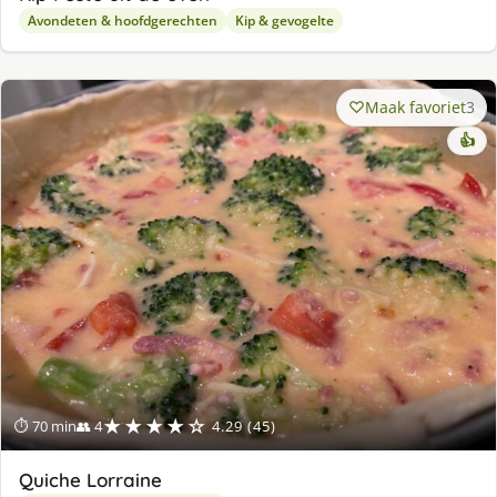
Avondeten & hoofdgerechten
Kip & gevogelte
Maak favoriet
3
👍
★★★★☆
⏱ 70 min
👥 4
4.29 (45)
Quiche Lorraine