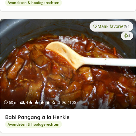
Avondeten & hoofdgerechten
Maak favoriet
91
ke
👍
1
lek
ge
★★★★☆
⏱ 60 min
👥 4
3.96 (108)
Babi Pangang à la Henkie
Avondeten & hoofdgerechten