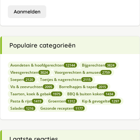
Aanmelden
Populaire categorieën
Avondeten & hoofdgerechten
Bijgerechten
12144
3824
Vleesgerechten
Voorgerechten & amuses
3024
2759
Soepen
Toetjes & nagerechten
2120
2115
Vis & zeevruchten
Borrelhapjes & tapas
2095
2015
Taarten, koek & gebak
BBQ & buiten koken
1975
1434
Pasta & rijst
Groenten
Kip & gevogelte
1419
1312
1297
Salades
Gezonde recepten
1216
1177
Laatste reacties