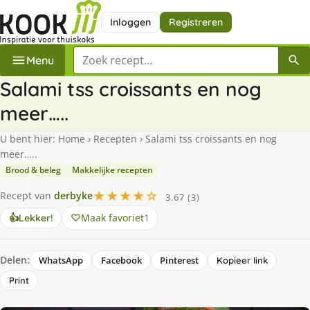
Inloggen
Registreren
Zoek een recept
Menu
Salami tss croissants en nog
meer…..
U bent hier:
Home
›
Recepten
›
Salami tss croissants en nog
meer…..
Brood & beleg
Makkelijke recepten
★★★★☆
Recept van
derbyke
3.67 (3)
Maak favoriet
1
👍
Lekker!
Delen:
WhatsApp
Facebook
Pinterest
Kopieer link
Print