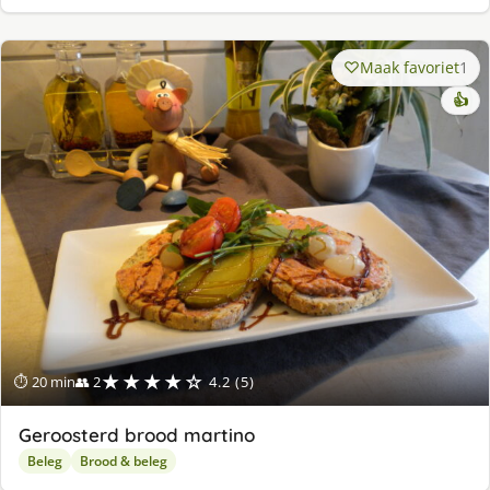
Maak favoriet
1
👍
★★★★☆
⏱ 20 min
👥 2
4.2 (5)
Geroosterd brood martino
Beleg
Brood & beleg