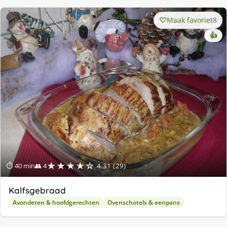
Maak favoriet
8
👍
★★★★☆
⏱ 40 min
👥 4
4.31 (29)
Kalfsgebraad
Avondeten & hoofdgerechten
Ovenschotels & eenpans