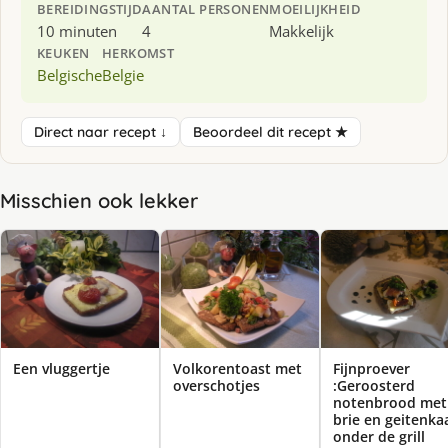
BEREIDINGSTIJD
AANTAL PERSONEN
MOEILIJKHEID
10 minuten
4
Makkelijk
KEUKEN
HERKOMST
Belgische
Belgie
Direct naar recept ↓
Beoordeel dit recept ★
Misschien ook lekker
Een vluggertje
Volkorentoast met
Fijnproever
overschotjes
:Geroosterd
notenbrood met
brie en geitenka
onder de grill