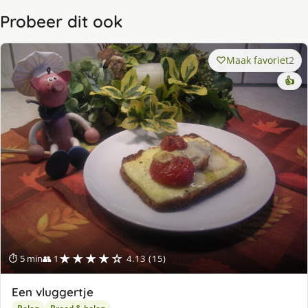
Probeer dit ook
Maak favoriet
2
👍
★★★★☆
⏱ 5 min
👥 1
4.13 (15)
Een vluggertje