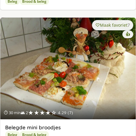
Beleg
Brood & beleg
Maak favoriet
7
👍
★★★★☆
⏱ 30 min
👥 2
4.29 (7)
Belegde mini broodjes
Beleg
Brood & beleg