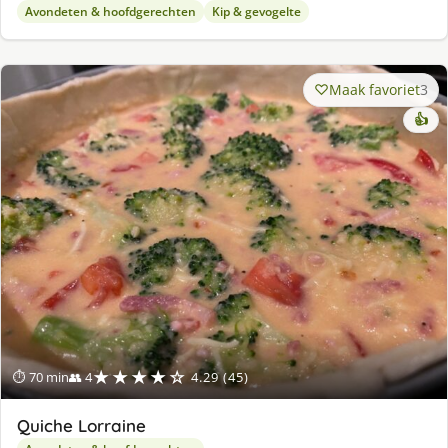
Avondeten & hoofdgerechten
Kip & gevogelte
Maak favoriet
3
👍
★★★★☆
⏱ 70 min
👥 4
4.29 (45)
Quiche Lorraine