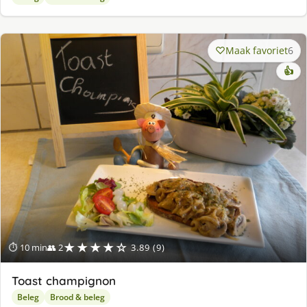
Maak favoriet
6
👍
★★★★☆
⏱ 10 min
👥 2
3.89 (9)
Toast champignon
Beleg
Brood & beleg