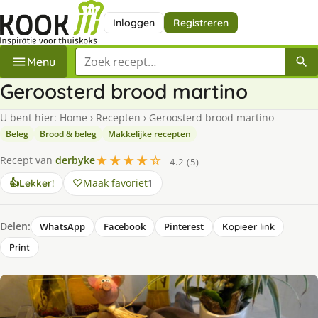
Inloggen
Registreren
Zoek een recept
Menu
Geroosterd brood martino
U bent hier:
Home
›
Recepten
›
Geroosterd brood martino
Beleg
Brood & beleg
Makkelijke recepten
★★★★☆
Recept van
derbyke
4.2 (5)
Maak favoriet
1
👍
Lekker!
Delen:
WhatsApp
Facebook
Pinterest
Kopieer link
Print