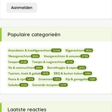
Aanmelden
Populaire categorieën
Avondeten & hoofdgerechten
Bijgerechten
12144
3824
Vleesgerechten
Voorgerechten & amuses
3024
2759
Soepen
Toetjes & nagerechten
2120
2115
Vis & zeevruchten
Borrelhapjes & tapas
2094
2015
Taarten, koek & gebak
BBQ & buiten koken
1975
1434
Pasta & rijst
Groenten
Kip & gevogelte
1419
1312
1297
Salades
Gezonde recepten
1216
1177
Laatste reacties