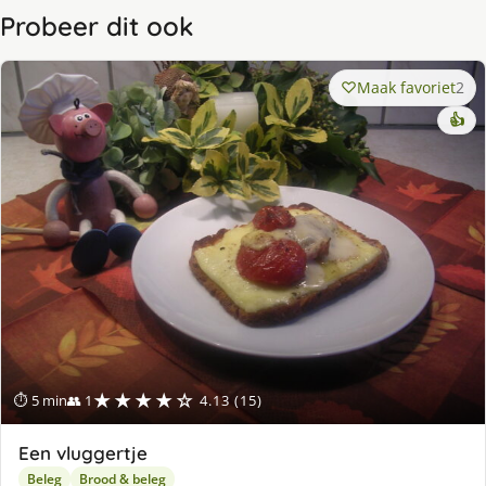
Probeer dit ook
Maak favoriet
2
👍
★★★★☆
⏱ 5 min
👥 1
4.13 (15)
Een vluggertje
Beleg
Brood & beleg