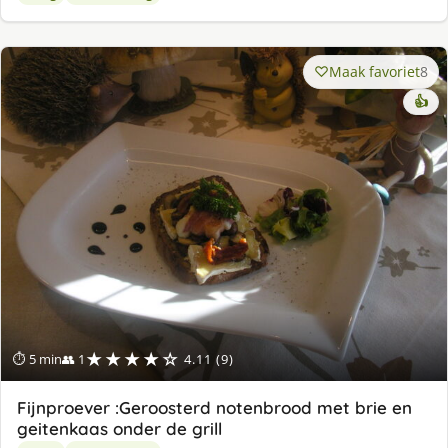
Maak favoriet
8
👍
★★★★☆
⏱ 5 min
👥 1
4.11 (9)
Fijnproever :Geroosterd notenbrood met brie en
geitenkaas onder de grill