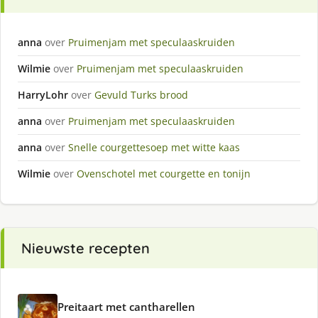
anna
over
Pruimenjam met speculaaskruiden
Wilmie
over
Pruimenjam met speculaaskruiden
HarryLohr
over
Gevuld Turks brood
anna
over
Pruimenjam met speculaaskruiden
anna
over
Snelle courgettesoep met witte kaas
Wilmie
over
Ovenschotel met courgette en tonijn
Nieuwste recepten
Preitaart met cantharellen