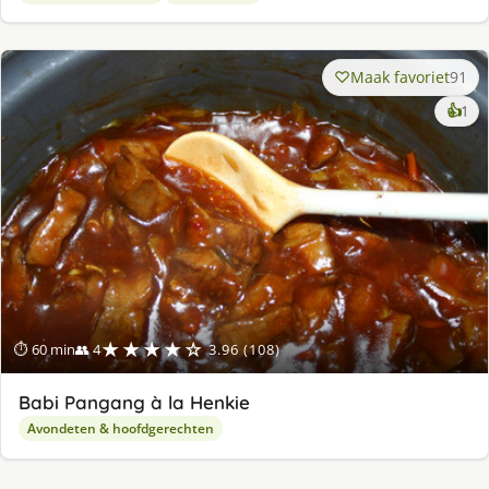
Maak favoriet
91
ke
👍
1
lek
ge
★★★★☆
⏱ 60 min
👥 4
3.96 (108)
Babi Pangang à la Henkie
Avondeten & hoofdgerechten