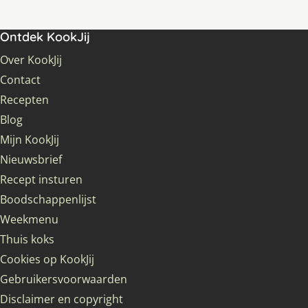
Ontdek KookJij
Over KookJij
Contact
Recepten
Blog
Mijn KookJij
Nieuwsbrief
Recept insturen
Boodschappenlijst
Weekmenu
Thuis koks
Cookies op KookJij
Gebruikersvoorwaarden
Disclaimer en copyright