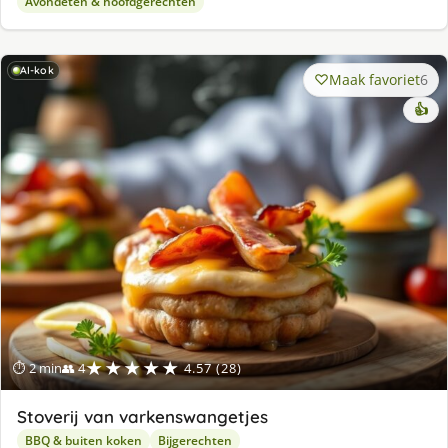
Avondeten & hoofdgerechten
AI-kok
Maak favoriet
6
👍
★★★★★
⏱ 2 min
👥 4
4.57 (28)
Stoverij van varkenswangetjes
BBQ & buiten koken
Bijgerechten