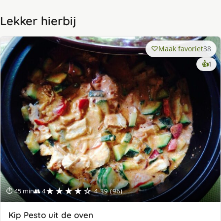
Lekker hierbij
Maak favoriet
38
ke
👍
1
lek
ge
★★★★☆
⏱ 45 min
👥 4
4.39 (96)
Kip Pesto uit de oven