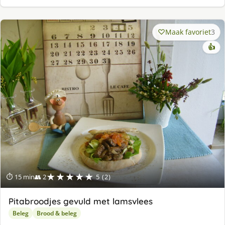
Maak favoriet
3
👍
★★★★★
⏱ 15 min
👥 2
5 (2)
Pitabroodjes gevuld met lamsvlees
Beleg
Brood & beleg