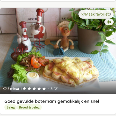
Maak favoriet
0
👍
★★★★★
⏱ 5 min
👥 1
4.5 (2)
Goed gevulde boterham gemakkelijk en snel
Beleg
Brood & beleg