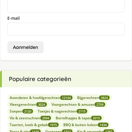
E-mail
Aanmelden
Populaire categorieën
Avondeten & hoofdgerechten
Bijgerechten
12144
3824
Vleesgerechten
Voorgerechten & amuses
3024
2759
Soepen
Toetjes & nagerechten
2120
2115
Vis & zeevruchten
Borrelhapjes & tapas
2094
2015
Taarten, koek & gebak
BBQ & buiten koken
1975
1434
Pasta & rijst
Groenten
Kip & gevogelte
1419
1312
1297