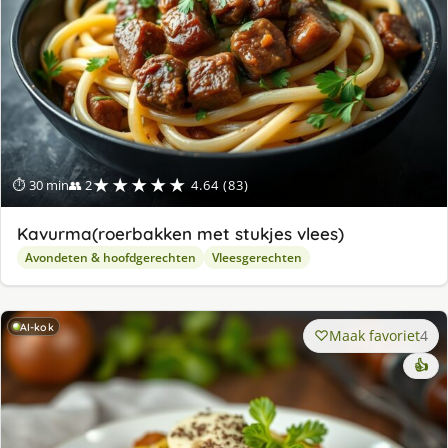
★★★★★
⏱ 30 min
👥 2
4.64 (83)
Kavurma(roerbakken met stukjes vlees)
Avondeten & hoofdgerechten
Vleesgerechten
AI-kok
Maak favoriet
4
👍