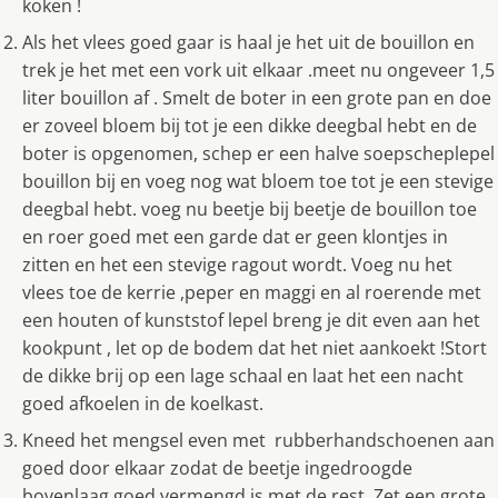
koken !
Als het vlees goed gaar is haal je het uit de bouillon en
trek je het met een vork uit elkaar .meet nu ongeveer 1,5
liter bouillon af . Smelt de boter in een grote pan en doe
er zoveel bloem bij tot je een dikke deegbal hebt en de
boter is opgenomen, schep er een halve soepscheplepel
bouillon bij en voeg nog wat bloem toe tot je een stevige
deegbal hebt. voeg nu beetje bij beetje de bouillon toe
en roer goed met een garde dat er geen klontjes in
zitten en het een stevige ragout wordt. Voeg nu het
vlees toe de kerrie ,peper en maggi en al roerende met
een houten of kunststof lepel breng je dit even aan het
kookpunt , let op de bodem dat het niet aankoekt !Stort
de dikke brij op een lage schaal en laat het een nacht
goed afkoelen in de koelkast.
Kneed het mengsel even met rubberhandschoenen aan
goed door elkaar zodat de beetje ingedroogde
bovenlaag goed vermengd is met de rest. Zet een grote