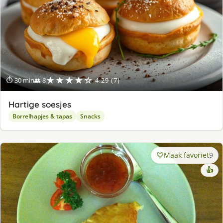
★★★★☆
⏱ 30 min
👥 8
4.29 (7)
Hartige soesjes
Borrelhapjes & tapas
Snacks
Maak favoriet
9
👍