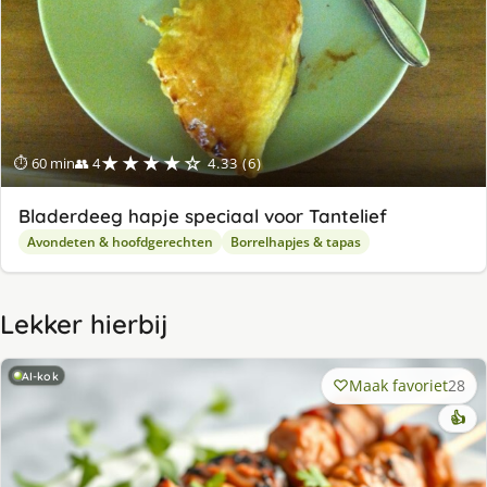
★★★★☆
⏱ 60 min
👥 4
4.33 (6)
Bladerdeeg hapje speciaal voor Tantelief
Avondeten & hoofdgerechten
Borrelhapjes & tapas
Lekker hierbij
AI-kok
Maak favoriet
28
👍