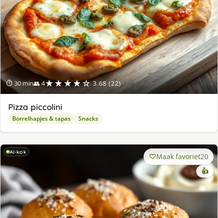
★★★★☆
⏱ 30 min
👥 4
3.68 (22)
Pizza piccolini
Borrelhapjes & tapas
Snacks
AI-kok
Maak favoriet
20
👍