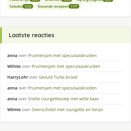
Salades
Gezonde recepten
1216
1177
Laatste reacties
anna
over
Pruimenjam met speculaaskruiden
Wilmie
over
Pruimenjam met speculaaskruiden
HarryLohr
over
Gevuld Turks brood
anna
over
Pruimenjam met speculaaskruiden
anna
over
Snelle courgettesoep met witte kaas
Wilmie
over
Ovenschotel met courgette en tonijn