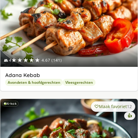
★★★★★
👥 4
4.67 (141)
Adana Kebab
Avondeten & hoofdgerechten
Vleesgerechten
AI-kok
Maak favoriet
12
👍