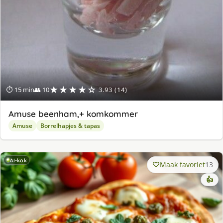
★★★★☆
⏱ 15 min
👥 10
3.93 (14)
Amuse beenham,+ komkommer
Amuse
Borrelhapjes & tapas
AI-kok
Maak favoriet
13
👍