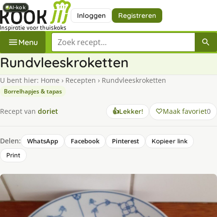
AI-kok
AI-kok
AI-kok
AI-kok
AI-kok
AI-kok
Inloggen
Registreren
Zoek een recept
Menu
Rundvleeskroketten
U bent hier:
Home
›
Recepten
›
Rundvleeskroketten
Borrelhapjes & tapas
Maak favoriet
0
Recept van
doriet
👍
Lekker!
Delen:
WhatsApp
Facebook
Pinterest
Kopieer link
Print