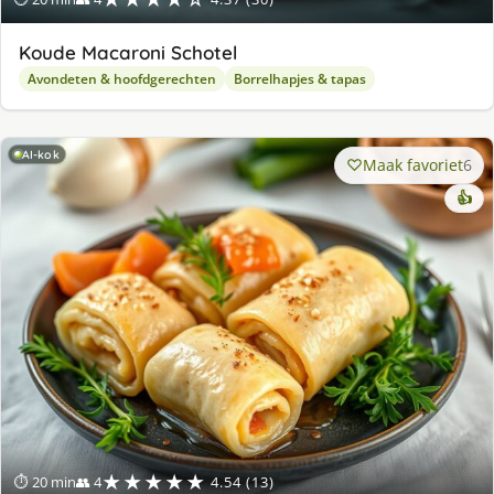
Koude Macaroni Schotel
Avondeten & hoofdgerechten
Borrelhapjes & tapas
AI-kok
Maak favoriet
6
👍
★★★★★
⏱ 20 min
👥 4
4.54 (13)