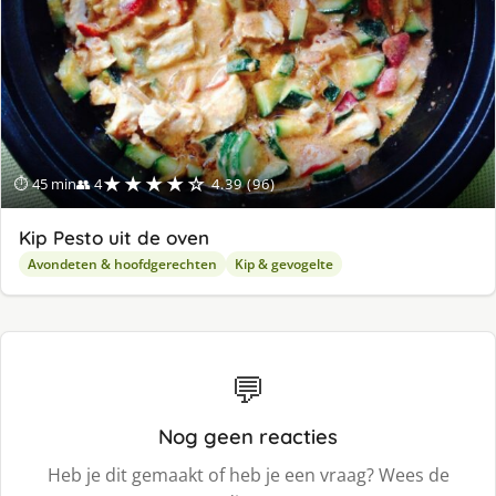
★★★★☆
⏱ 45 min
👥 4
4.39 (96)
Kip Pesto uit de oven
Avondeten & hoofdgerechten
Kip & gevogelte
💬
Nog geen reacties
Heb je dit gemaakt of heb je een vraag? Wees de