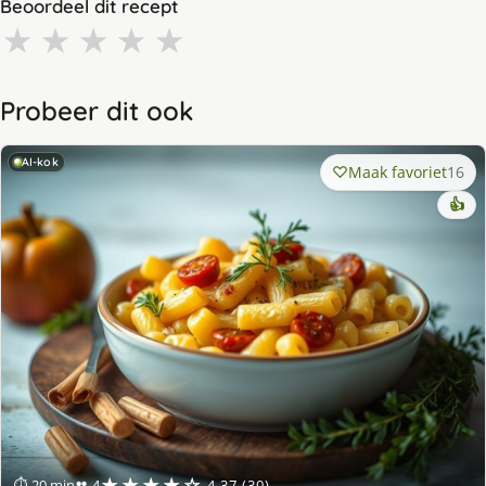
Beoordeel dit recept
★
★
★
★
★
Probeer dit ook
AI-kok
Maak favoriet
16
👍
★★★★☆
⏱ 20 min
👥 4
4.37 (30)