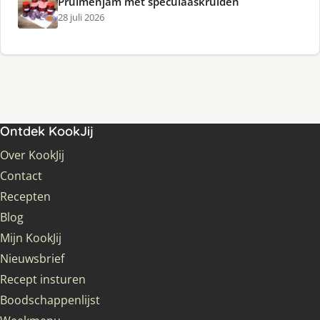
Pruimenjam met speculaaskruiden
28 juli 2026
Ontdek KookJij
Over KookJij
Contact
Recepten
Blog
Mijn KookJij
Nieuwsbrief
Recept insturen
Boodschappenlijst