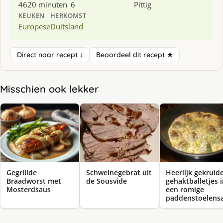
4620 minuten
6
Pittig
KEUKEN
HERKOMST
Europese
Duitsland
Direct naar recept ↓
Beoordeel dit recept ★
Misschien ook lekker
Gegrillde
Schweinegebrat uit
Heerlijk gekruid
Braadworst met
de Sousvide
gehaktballetjes 
Mosterdsaus
een romige
paddenstoelens