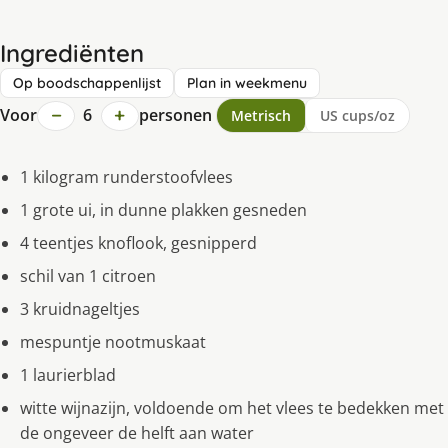
Ingrediënten
Op boodschappenlijst
Plan in weekmenu
−
+
Voor
6
personen
Metrisch
US cups/oz
1 kilogram runderstoofvlees
1 grote ui, in dunne plakken gesneden
4 teentjes knoflook, gesnipperd
schil van 1 citroen
3 kruidnageltjes
mespuntje nootmuskaat
1 laurierblad
witte wijnazijn, voldoende om het vlees te bedekken met
de ongeveer de helft aan water