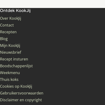
Ontdek KookJij
Over KookJij
Contact
Recepten
Blog
Mijn KookJij
Nieuwsbrief
Recept insturen
Boodschappenlijst
Weekmenu
Thuis koks
Cookies op KookJij
Gebruikersvoorwaarden
Disclaimer en copyright