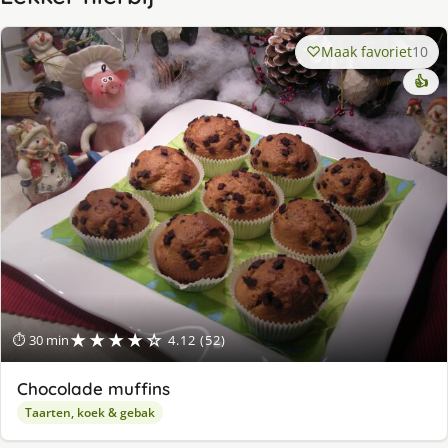
Maak favoriet
10
👍
★★★★☆
⏱ 30 min
4.12 (52)
Chocolade muffins
Taarten, koek & gebak