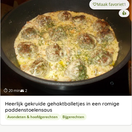
Maak favoriet
1
👍
⏱ 20 min
👥 2
Heerlijk gekruide gehaktballetjes in een romige
paddenstoelensaus
Avondeten & hoofdgerechten
Bijgerechten