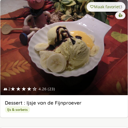
Maak favoriet
3
👍
★★★★☆
👥 2
4.26 (23)
Dessert : Ijsje van de Fijnproever
IJs & sorbets