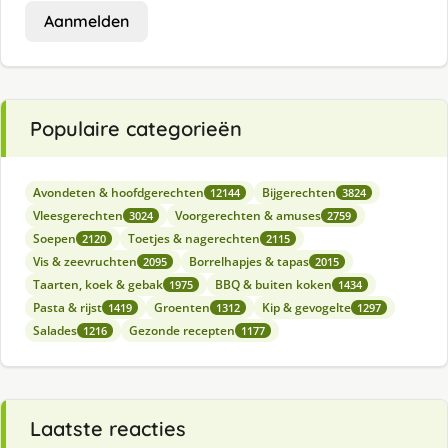
Aanmelden
Populaire categorieën
Avondeten & hoofdgerechten
Bijgerechten
12144
3824
Vleesgerechten
Voorgerechten & amuses
3024
2759
Soepen
Toetjes & nagerechten
2120
2115
Vis & zeevruchten
Borrelhapjes & tapas
2095
2015
Taarten, koek & gebak
BBQ & buiten koken
1975
1434
Pasta & rijst
Groenten
Kip & gevogelte
1419
1312
1297
Salades
Gezonde recepten
1216
1177
Laatste reacties