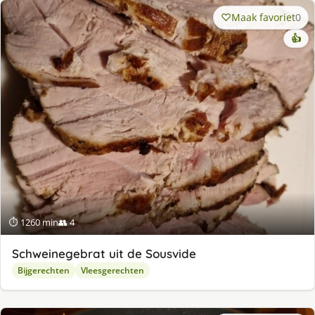
Maak favoriet
0
👍
⏱ 1260 min
👥 4
Schweinegebrat uit de Sousvide
Bijgerechten
Vleesgerechten