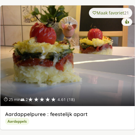
Maak favoriet
21
👍
★★★★★
⏱ 25 min
👥 2
4.61 (18)
Aardappelpuree : feestelijk apart
Aardappels