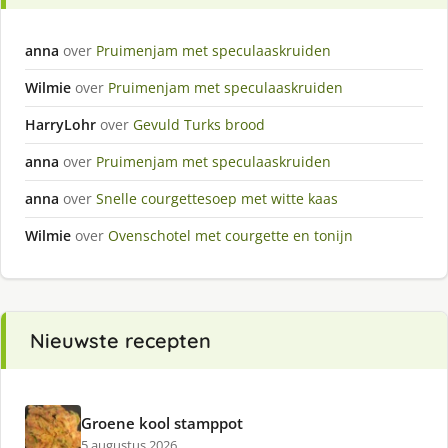
anna
over
Pruimenjam met speculaaskruiden
Wilmie
over
Pruimenjam met speculaaskruiden
HarryLohr
over
Gevuld Turks brood
anna
over
Pruimenjam met speculaaskruiden
anna
over
Snelle courgettesoep met witte kaas
Wilmie
over
Ovenschotel met courgette en tonijn
Nieuwste recepten
Groene kool stamppot
5 augustus 2026