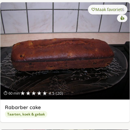
Maak favoriet
6
👍
★★★★★
⏱ 60 min
4.5 (20)
Rabarber cake
Taarten, koek & gebak