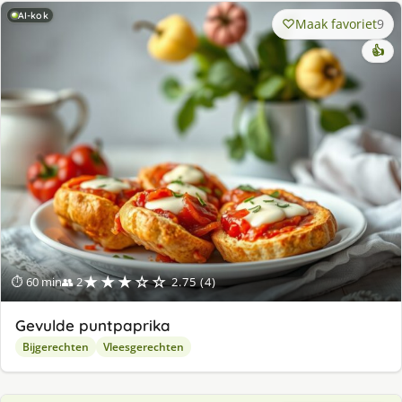
AI-kok
Maak favoriet
9
👍
★★★☆☆
⏱ 60 min
👥 2
2.75 (4)
Gevulde puntpaprika
Bijgerechten
Vleesgerechten