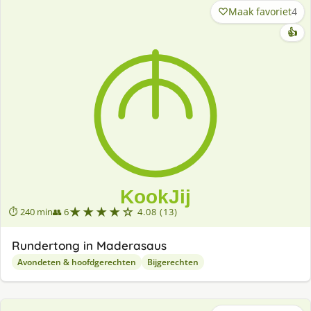
Maak favoriet
4
👍
★★★★☆
⏱ 240 min
👥 6
4.08 (13)
Rundertong in Maderasaus
Avondeten & hoofdgerechten
Bijgerechten