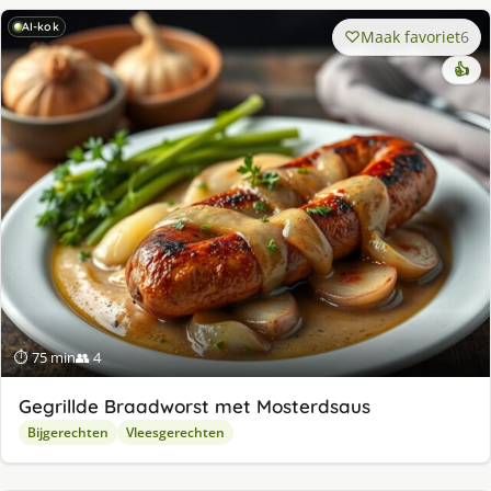
AI-kok
Maak favoriet
6
👍
⏱ 75 min
👥 4
Gegrillde Braadworst met Mosterdsaus
Bijgerechten
Vleesgerechten