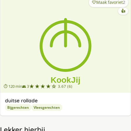
Maak favoriet
2
👍
★★★★☆
⏱ 120 min
👥 3
3.67 (6)
duitse rollade
Bijgerechten
Vleesgerechten
Lekker hierbij