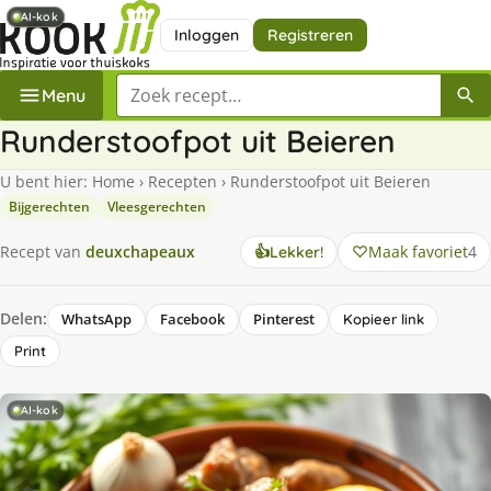
AI-kok
AI-kok
Inloggen
Registreren
Zoek een recept
Menu
Runderstoofpot uit Beieren
U bent hier:
Home
›
Recepten
›
Runderstoofpot uit Beieren
Bijgerechten
Vleesgerechten
Maak favoriet
4
Recept van
deuxchapeaux
👍
Lekker!
Delen:
WhatsApp
Facebook
Pinterest
Kopieer link
Print
AI-kok