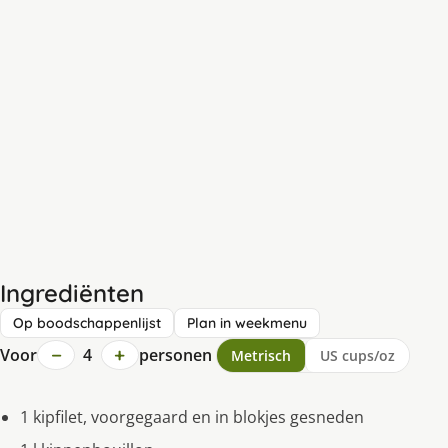
Ingrediënten
Op boodschappenlijst
Plan in weekmenu
−
+
Voor
4
personen
Metrisch
US cups/oz
1 kipfilet, voorgegaard en in blokjes gesneden