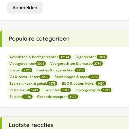
Aanmelden
Populaire categorieën
Avondeten & hoofdgerechten
Bijgerechten
12144
3824
Vleesgerechten
Voorgerechten & amuses
3024
2759
Soepen
Toetjes & nagerechten
2120
2115
Vis & zeevruchten
Borrelhapjes & tapas
2095
2015
Taarten, koek & gebak
BBQ & buiten koken
1975
1434
Pasta & rijst
Groenten
Kip & gevogelte
1419
1312
1297
Salades
Gezonde recepten
1216
1177
Laatste reacties