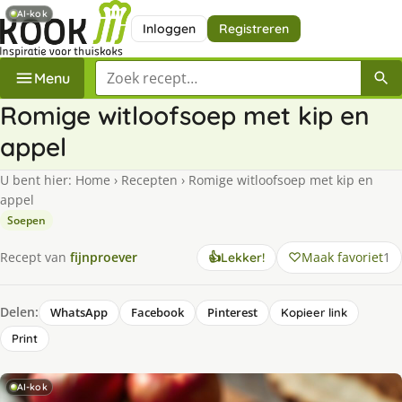
AI-kok
Inloggen
Registreren
Zoek een recept
Menu
Romige witloofsoep met kip en
appel
U bent hier:
Home
›
Recepten
›
Romige witloofsoep met kip en
appel
Soepen
Maak favoriet
1
Recept van
fijnproever
👍
Lekker!
Delen:
WhatsApp
Facebook
Pinterest
Kopieer link
Print
AI-kok