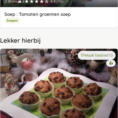
★★★★☆
⏱ 30 min
👥 4
4.4 (10)
Soep : Tomaten groenten soep
Soepen
Lekker hierbij
Maak favoriet
10
👍