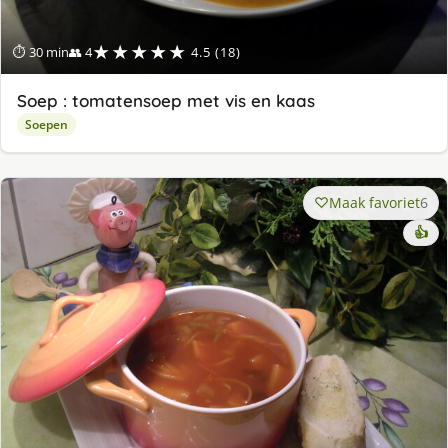
★★★★★
⏱ 30 min
👥 4
4.5 (18)
Soep : tomatensoep met vis en kaas
Soepen
Maak favoriet
6
👍