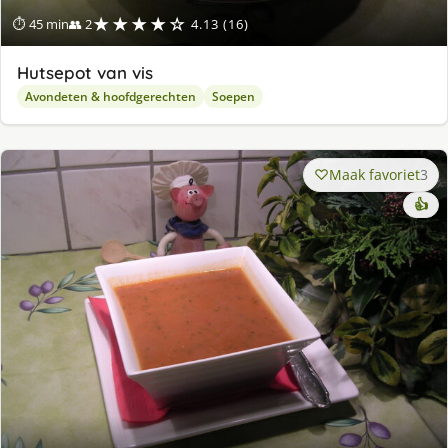
★★★★☆
⏱ 45 min
👥 2
4.13 (16)
Hutsepot van vis
Avondeten & hoofdgerechten
Soepen
Maak favoriet
3
👍