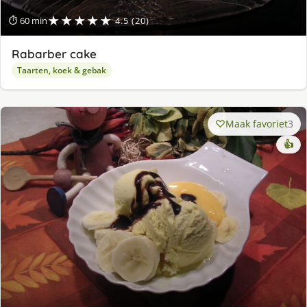
★★★★★
⏱ 60 min
4.5 (20)
Rabarber cake
Taarten, koek & gebak
Maak favoriet
3
👍