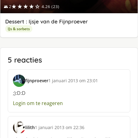
★★★★☆
👥 2
4.26 (23)
Dessert : Ijsje van de Fijnproever
IJs & sorbets
5 reacties
fijnproever
1 januari 2013 om 23:01
s
c
;):D:D
h
Login om te reageren
r
e
e
f
lilith
1 januari 2013 om 22:36
:
s
c