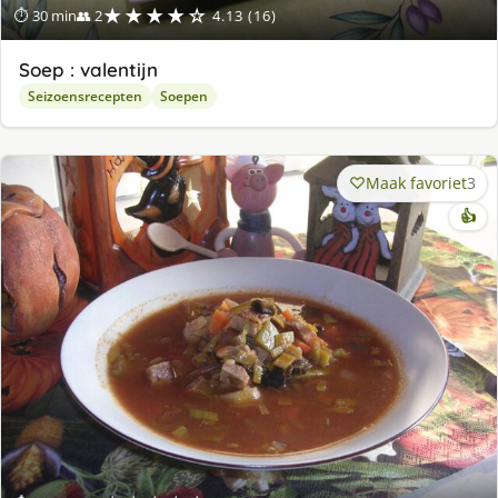
★★★★☆
⏱ 30 min
👥 2
4.13 (16)
Soep : valentijn
Seizoensrecepten
Soepen
Maak favoriet
3
👍