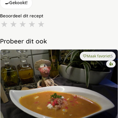
🍳
Gekookt!
Beoordeel dit recept
★
★
★
★
★
Probeer dit ook
Maak favoriet
5
👍