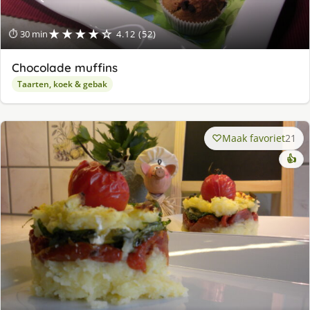
★★★★☆
⏱ 30 min
4.12 (52)
Chocolade muffins
Taarten, koek & gebak
Maak favoriet
21
👍