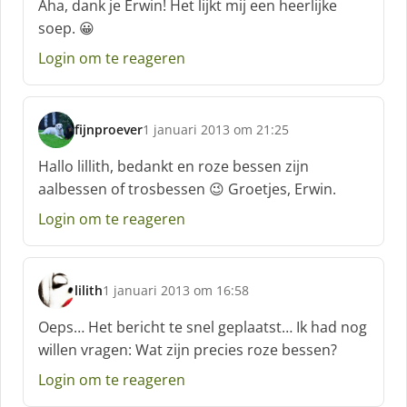
Aha, dank je Erwin! Het lijkt mij een heerlijke
h
soep. 😀
r
e
Login om te reageren
e
f
:
fijnproever
1 januari 2013 om 21:25
s
c
Hallo lillith, bedankt en roze bessen zijn
h
aalbessen of trosbessen 😉 Groetjes, Erwin.
r
e
Login om te reageren
e
f
:
lilith
1 januari 2013 om 16:58
s
c
Oeps… Het bericht te snel geplaatst… Ik had nog
h
willen vragen: Wat zijn precies roze bessen?
r
e
Login om te reageren
e