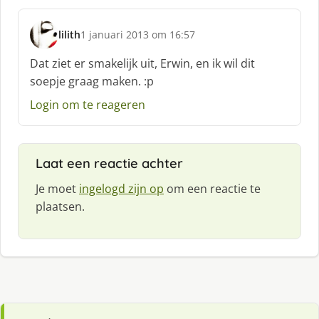
f
:
lilith
1 januari 2013 om 16:57
s
c
Dat ziet er smakelijk uit, Erwin, en ik wil dit
h
soepje graag maken. :p
r
e
Login om te reageren
e
f
:
Laat een reactie achter
Je moet
ingelogd zijn op
om een reactie te
plaatsen.