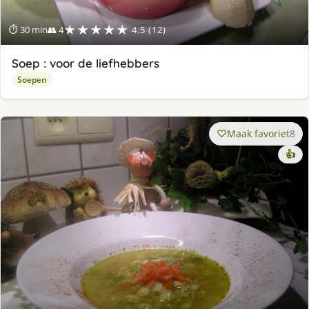
★★★★★
⏱ 30 min
👥 4
4.5 (12)
Soep : voor de liefhebbers
Soepen
Maak favoriet
8
👍