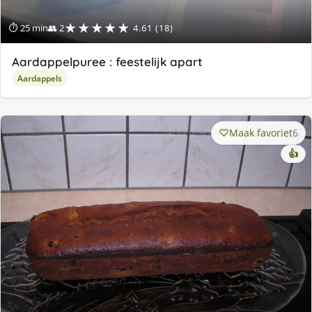
★★★★★
⏱ 25 min
👥 2
4.61 (18)
Aardappelpuree : feestelijk apart
Aardappels
Maak favoriet
6
👍