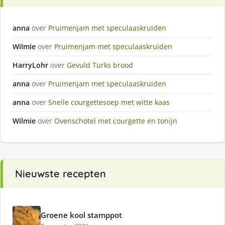
anna
over
Pruimenjam met speculaaskruiden
Wilmie
over
Pruimenjam met speculaaskruiden
HarryLohr
over
Gevuld Turks brood
anna
over
Pruimenjam met speculaaskruiden
anna
over
Snelle courgettesoep met witte kaas
Wilmie
over
Ovenschotel met courgette en tonijn
Nieuwste recepten
Groene kool stamppot