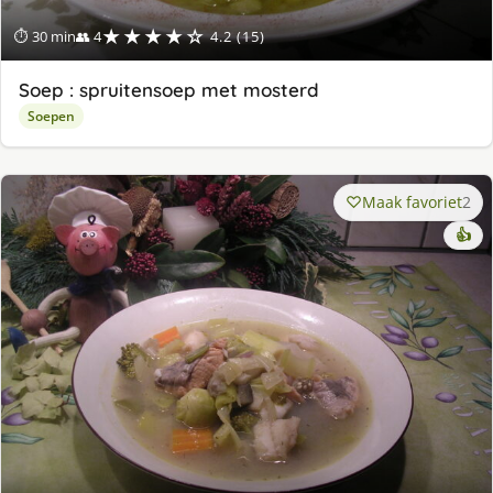
★★★★☆
⏱ 30 min
👥 4
4.2 (15)
Soep : spruitensoep met mosterd
Soepen
Maak favoriet
2
👍