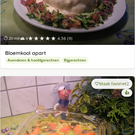
★★★★★
⏱ 20 min
👥 4
4.56 (9)
Bloemkool apart
Avondeten & hoofdgerechten
Bijgerechten
Maak favoriet
2
👍