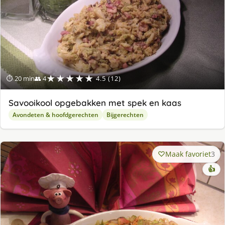
★★★★★
⏱ 20 min
👥 4
4.5 (12)
Savooikool opgebakken met spek en kaas
Avondeten & hoofdgerechten
Bijgerechten
Maak favoriet
3
👍