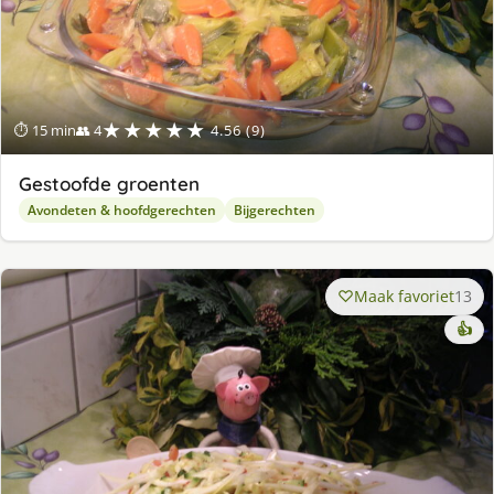
★★★★★
⏱ 15 min
👥 4
4.56 (9)
Gestoofde groenten
Avondeten & hoofdgerechten
Bijgerechten
Maak favoriet
13
👍