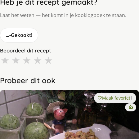
Heb je dit recept gemaakt?
Laat het weten — het komt in je kooklogboek te staan.
🍳
Gekookt!
Beoordeel dit recept
★
★
★
★
★
Probeer dit ook
Maak favoriet
1
👍