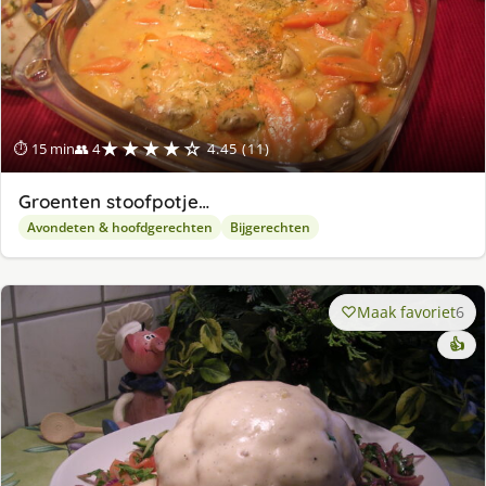
★★★★☆
⏱ 15 min
👥 4
4.45 (11)
Groenten stoofpotje…
Avondeten & hoofdgerechten
Bijgerechten
Maak favoriet
6
👍