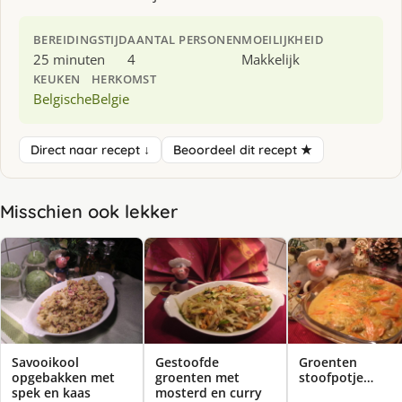
BEREIDINGSTIJD
AANTAL PERSONEN
MOEILIJKHEID
25 minuten
4
Makkelijk
KEUKEN
HERKOMST
Belgische
Belgie
Direct naar recept ↓
Beoordeel dit recept ★
Misschien ook lekker
Savooikool
Gestoofde
Groenten
opgebakken met
groenten met
stoofpotje…
spek en kaas
mosterd en curry