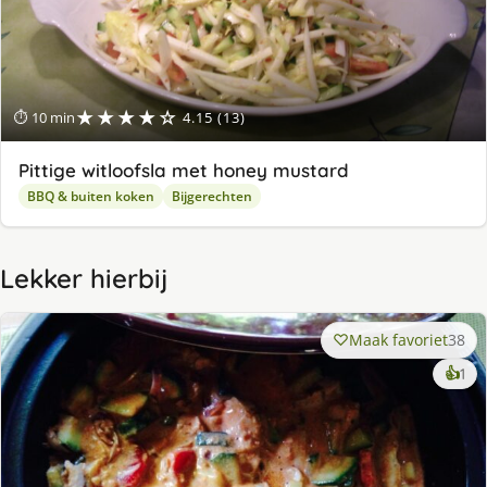
★★★★☆
⏱ 10 min
4.15 (13)
Pittige witloofsla met honey mustard
BBQ & buiten koken
Bijgerechten
Lekker hierbij
Maak favoriet
38
ke
👍
1
lek
ge