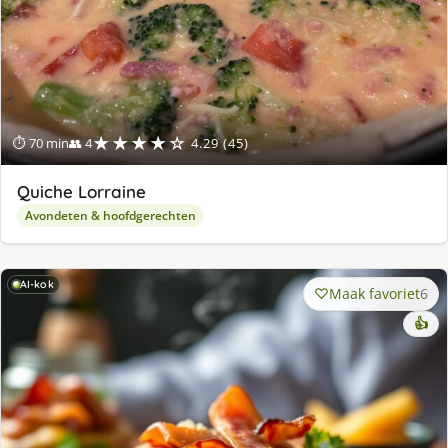
★★★★☆
⏱ 70 min
👥 4
4.29 (45)
Quiche Lorraine
Avondeten & hoofdgerechten
AI-kok
Maak favoriet
6
👍