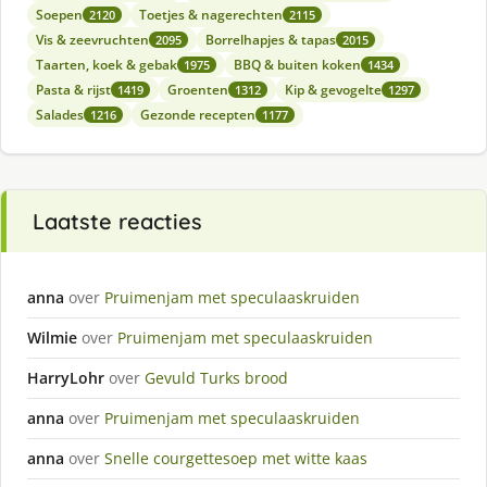
Soepen
Toetjes & nagerechten
2120
2115
Vis & zeevruchten
Borrelhapjes & tapas
2095
2015
Taarten, koek & gebak
BBQ & buiten koken
1975
1434
Pasta & rijst
Groenten
Kip & gevogelte
1419
1312
1297
Salades
Gezonde recepten
1216
1177
Laatste reacties
anna
over
Pruimenjam met speculaaskruiden
Wilmie
over
Pruimenjam met speculaaskruiden
HarryLohr
over
Gevuld Turks brood
anna
over
Pruimenjam met speculaaskruiden
anna
over
Snelle courgettesoep met witte kaas