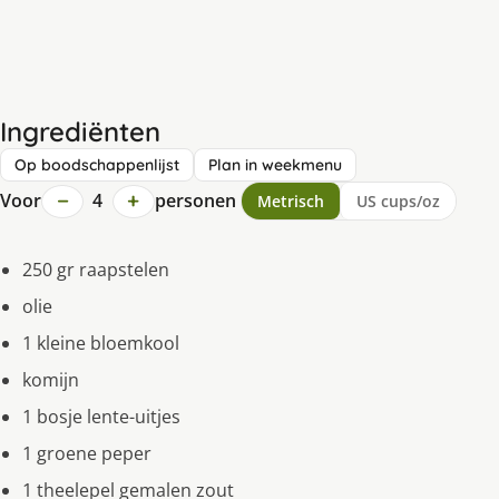
Ingrediënten
Op boodschappenlijst
Plan in weekmenu
−
+
Voor
4
personen
Metrisch
US cups/oz
250 gr raapstelen
olie
1 kleine bloemkool
komijn
1 bosje lente-uitjes
1 groene peper
1 theelepel gemalen zout