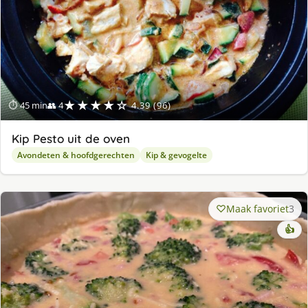
★★★★☆
⏱ 45 min
👥 4
4.39 (96)
Kip Pesto uit de oven
Avondeten & hoofdgerechten
Kip & gevogelte
Maak favoriet
3
👍