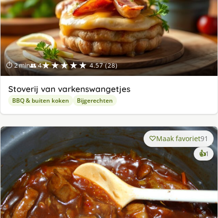
★★★★★
⏱ 2 min
👥 4
4.57 (28)
Stoverij van varkenswangetjes
BBQ & buiten koken
Bijgerechten
Maak favoriet
91
ke
👍
1
lek
ge