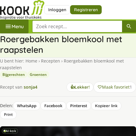
Inloggen
Registreren
Zoek een recept
Menu
Roergebakken bloemkool met
raapstelen
U bent hier:
Home
›
Recepten
›
Roergebakken bloemkool met
raapstelen
Bijgerechten
Groenten
Maak favoriet
1
Recept van
sonja4
👍
Lekker!
Delen:
WhatsApp
Facebook
Pinterest
Kopieer link
Print
AI-kok