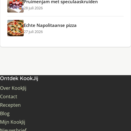
Pruimenjam met speculaaskruiden
28 juli 2026
Echte Napolitaanse pizza
27 juli 2026
Ontdek KookJij
Over KookJij
Contact
Recepten
Blog
Mijn KookJij
Nieuwsbrief