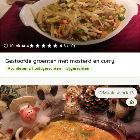
★★★★★
⏱ 10 min
👥 4
4.6 (10)
Gestoofde groenten met mosterd en curry
Avondeten & hoofdgerechten
Bijgerechten
Maak favoriet
3
👍