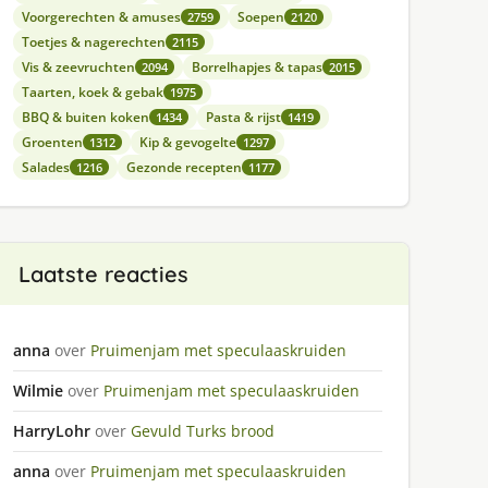
Voorgerechten & amuses
Soepen
2759
2120
Toetjes & nagerechten
2115
Vis & zeevruchten
Borrelhapjes & tapas
2094
2015
Taarten, koek & gebak
1975
BBQ & buiten koken
Pasta & rijst
1434
1419
Groenten
Kip & gevogelte
1312
1297
Salades
Gezonde recepten
1216
1177
Laatste reacties
anna
over
Pruimenjam met speculaaskruiden
Wilmie
over
Pruimenjam met speculaaskruiden
HarryLohr
over
Gevuld Turks brood
anna
over
Pruimenjam met speculaaskruiden