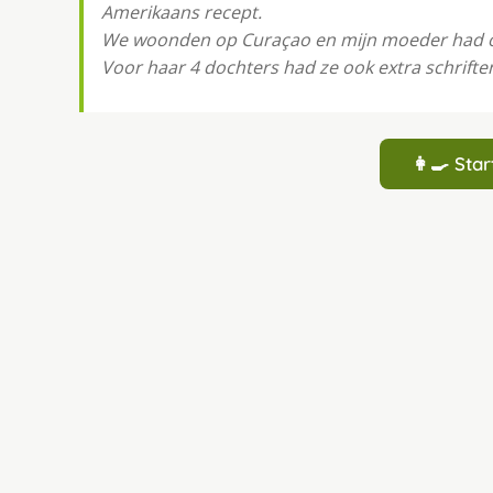
Amerikaans recept.
We woonden op Curaçao en mijn moeder had on
Voor haar 4 dochters had ze ook extra schrift
👩‍🍳 St