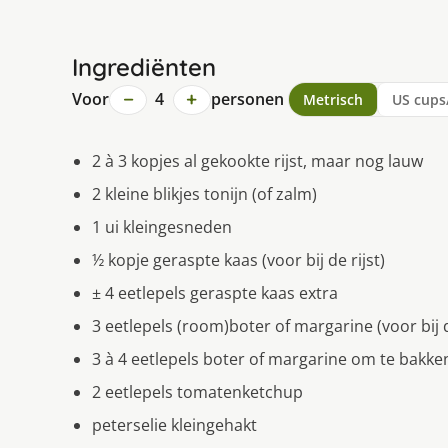
Ingrediënten
−
+
Voor
4
personen
Metrisch
US cups
2 à 3 kopjes al gekookte rijst, maar nog lauw
2 kleine blikjes tonijn (of zalm)
1 ui kleingesneden
½ kopje geraspte kaas (voor bij de rijst)
± 4 eetlepels geraspte kaas extra
3 eetlepels (room)boter of margarine (voor bij d
3 à 4 eetlepels boter of margarine om te bakke
2 eetlepels tomatenketchup
peterselie kleingehakt