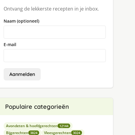
Ontvang de lekkerste recepten in je inbox.
Naam (optioneel)
E-mail
Aanmelden
Populaire categorieën
Avondeten & hoofdgerechten
12144
Bijgerechten
Vleesgerechten
3824
3024