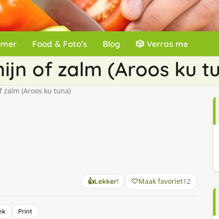
omer
Food & Foto’s
Blog
🎲 Verras me
nijn of zalm (Aroos ku t
f zalm (Aroos ku tuna)
Maak favoriet
12
👍
Lekker!
nk
Print