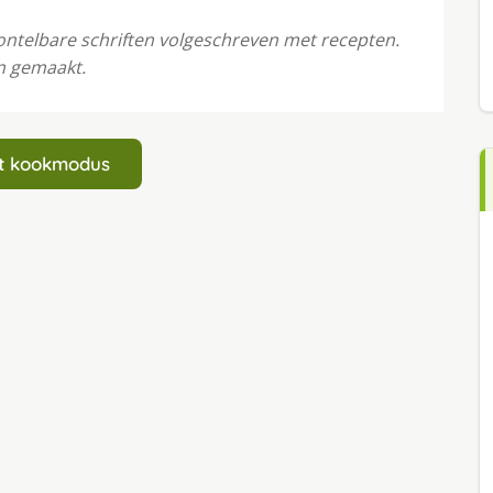
telbare schriften volgeschreven met recepten.
en gemaakt.
art kookmodus