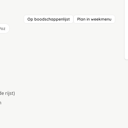
Op boodschappenlijst
Plan in weekmenu
/oz
e rijst)
n