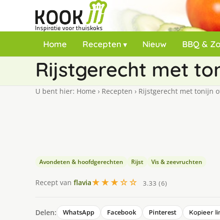
Home
Recepten
Nieuw
BBQ & Z
Rijstgerecht met to
U bent hier:
Home
›
Recepten
›
Rijstgerecht met tonijn o
Avondeten & hoofdgerechten
Rijst
Vis & zeevruchten
★★★☆☆
Recept van
flavia
3.33 (6)
Delen:
WhatsApp
Facebook
Pinterest
Kopieer li