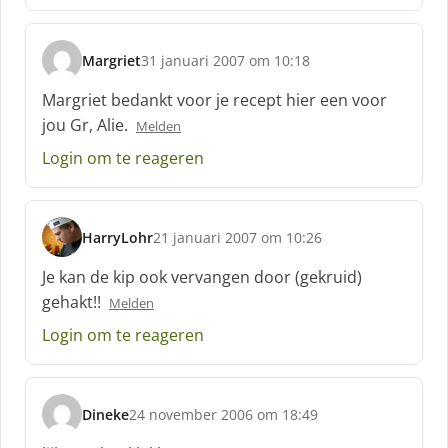
:
Margriet
31 januari 2007 om 10:18
s
c
Margriet bedankt voor je recept hier een voor
h
jou Gr, Alie.
Melden
r
e
Login om te reageren
e
f
:
HarryLohr
21 januari 2007 om 10:26
s
c
Je kan de kip ook vervangen door (gekruid)
h
gehakt!!
Melden
r
e
Login om te reageren
e
f
:
Dineke
24 november 2006 om 18:49
s
c