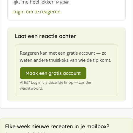
lijkt me heel lekker
Melden
h
Login om te reageren
r
e
e
f
Laat een reactie achter
:
Reageren kan met een gratis account — zo
weten andere thuiskoks van wie de tip komt.
Maak een gratis account
Al lid? Log in via dezelfde knop — zonder
wachtwoord.
Elke week nieuwe recepten in je mailbox?