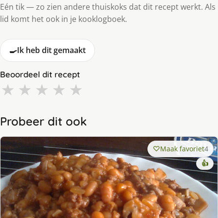
Eén tik — zo zien andere thuiskoks dat dit recept werkt. Als
lid komt het ook in je kooklogboek.
🍳
Ik heb dit gemaakt
Beoordeel dit recept
★
★
★
★
★
Probeer dit ook
Maak favoriet
4
👍