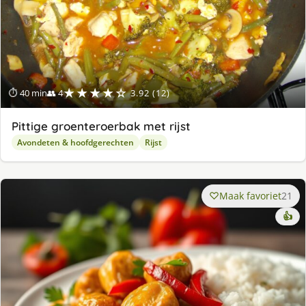
★★★★☆
⏱ 40 min
👥 4
3.92 (12)
Pittige groenteroerbak met rijst
Avondeten & hoofdgerechten
Rijst
Maak favoriet
21
👍