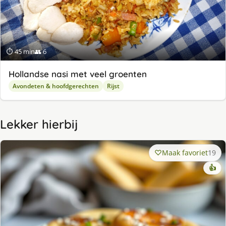
⏱ 45 min
👥 6
Hollandse nasi met veel groenten
Avondeten & hoofdgerechten
Rijst
Lekker hierbij
Maak favoriet
19
👍