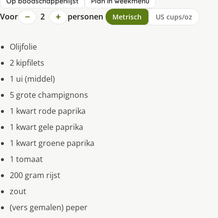
Op boodschappenlijst
Plan in weekmenu
−
+
Voor
2
personen
Metrisch
US cups/oz
Olijfolie
2 kipfilets
1 ui (middel)
5 grote champignons
1 kwart rode paprika
1 kwart gele paprika
1 kwart groene paprika
1 tomaat
200 gram rijst
zout
(vers gemalen) peper