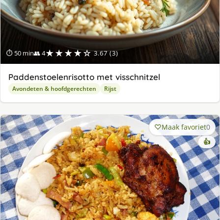
★★★★☆
⏱ 50 min
👥 4
3.67 (3)
Paddenstoelenrisotto met visschnitzel
Avondeten & hoofdgerechten
Rijst
Maak favoriet
0
👍