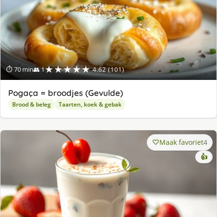
★★★★★
⏱ 70 min
👥 1
4.62 (101)
Pogaça = broodjes (Gevulde)
Brood & beleg
Taarten, koek & gebak
Maak favoriet
4
👍