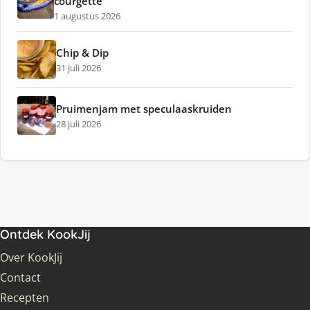
courgette
1 augustus 2026
Chip & Dip
31 juli 2026
Pruimenjam met speculaaskruiden
28 juli 2026
Ontdek KookJij
Over KookJij
Contact
Recepten