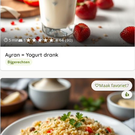
★★★★★
⏱ 5 min
👥 1
4.64 (90)
Ayran = Yogurt drank
Bijgerechten
Maak favoriet
7
👍