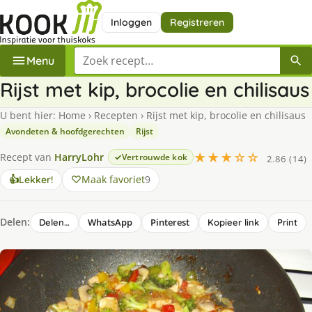
Inloggen
Registreren
Zoek een recept
Menu
Rijst met kip, brocolie en chilisaus
U bent hier:
Home
›
Recepten
›
Rijst met kip, brocolie en chilisaus
Avondeten & hoofdgerechten
Rijst
★★★☆☆
Recept van
HarryLohr
Vertrouwde kok
2.86 (14)
Maak favoriet
9
👍
Lekker!
Delen:
WhatsApp
Pinterest
Delen…
Kopieer link
Print