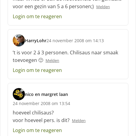
r
voor een gezin van 5 a 6 personen;)
Melden
e
e
Login om te reageren
f
:
HarryLohr
24 november 2008 om 14:13
s
c
’t is voor 2 á 3 personen. Chilisaus naar smaak
h
toevoegen 🙂
Melden
r
e
Login om te reageren
e
f
:
nico en margret laan
s
24 november 2008 om 13:54
c
h
hoeveel chilisaus?
r
voor hoeveel pers. is dit?
Melden
e
e
Login om te reageren
f