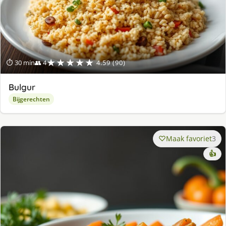
★★★★★
⏱ 30 min
👥 4
4.59 (90)
Bulgur
Bijgerechten
Maak favoriet
3
👍