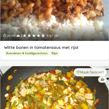
★★★★★
⏱ 30 min
👥 2
4.67 (6)
Witte bonen in tomatensaus met rijst
Avondeten & hoofdgerechten
Rijst
Maak favoriet
7
👍