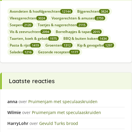
Avondeten & hoofdgerechten
Bijgerechten
12144
3824
Vleesgerechten
Voorgerechten & amuses
3024
2759
Soepen
Toetjes & nagerechten
2120
2115
Vis & zeevruchten
Borrelhapjes & tapas
2094
2015
Taarten, koek & gebak
BBQ & buiten koken
1975
1434
Pasta & rijst
Groenten
Kip & gevogelte
1419
1312
1297
Salades
Gezonde recepten
1216
1177
Laatste reacties
anna
over
Pruimenjam met speculaaskruiden
Wilmie
over
Pruimenjam met speculaaskruiden
HarryLohr
over
Gevuld Turks brood