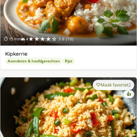
★★★★☆
⏱ 15 min
👥 4
3.8 (10)
Kipkerrie
Avondeten & hoofdgerechten
Rijst
Maak favoriet
2
👍