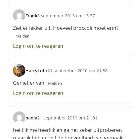
Frank
8 september 2013 om 13:37
s
c
Ziet er lekker uit. Hoeveel broccoli moet erin?
h
Melden
r
e
Login om te reageren
e
f
:
HarryLohr
21 september 2010 om 21:58
s
c
Geniet er van!
Melden
h
Login om te reageren
r
e
e
f
paola
21 september 2010 om 21:01
:
s
c
het lijk me heerlijk en ga het zeker uitproberen
h
maar ik heb er zelf de hoeveelheid van gemaakt