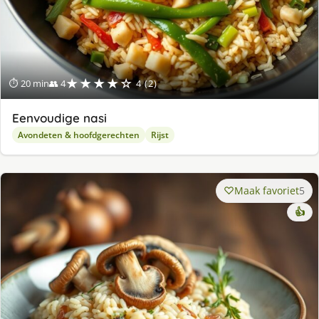
★★★★☆
⏱ 20 min
👥 4
4 (2)
Eenvoudige nasi
Avondeten & hoofdgerechten
Rijst
Maak favoriet
5
👍