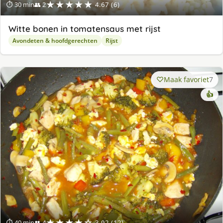
★★★★★
⏱ 30 min
👥 2
4.67 (6)
Witte bonen in tomatensaus met rijst
Avondeten & hoofdgerechten
Rijst
Maak favoriet
7
👍
★★★★☆
⏱ 40 min
👥 4
3.92 (12)