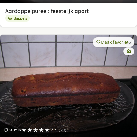
Aardappelpuree : feestelijk apart
Aardappels
Maak favoriet
6
👍
★★★★★
⏱ 60 min
4.5 (20)