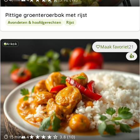
Pittige groenteroerbak met rijst
Avondeten & hoofdgerechten
Rijst
AI-kok
Maak favoriet
21
👍
★★★★☆
⏱ 15 min
👥 4
3.8 (10)