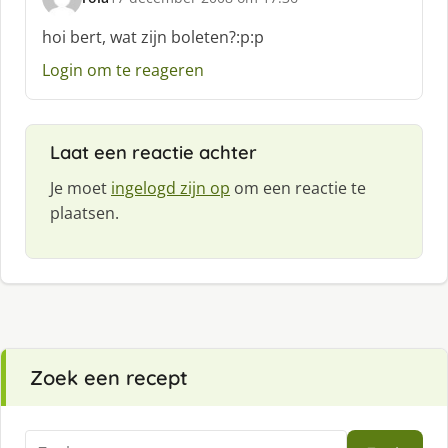
s
c
hoi bert, wat zijn boleten?:p:p
h
Login om te reageren
r
e
e
f
Laat een reactie achter
:
Je moet
ingelogd zijn op
om een reactie te
plaatsen.
Zoek een recept
Zoeken