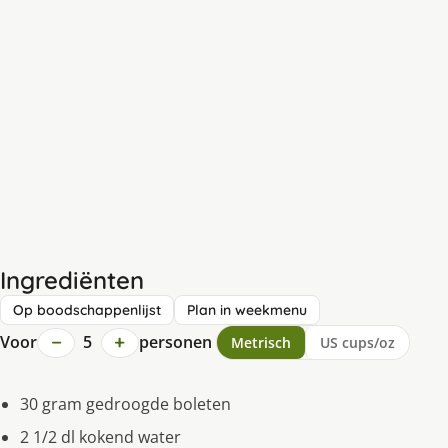
Ingrediënten
Op boodschappenlijst
Plan in weekmenu
−
+
Voor
5
personen
Metrisch
US cups/oz
30 gram gedroogde boleten
2 1/2 dl kokend water