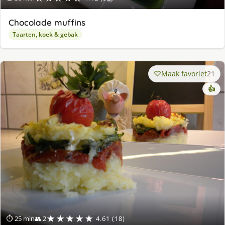
Chocolade muffins
Taarten, koek & gebak
Maak favoriet
21
👍
★★★★★
⏱ 25 min
👥 2
4.61 (18)