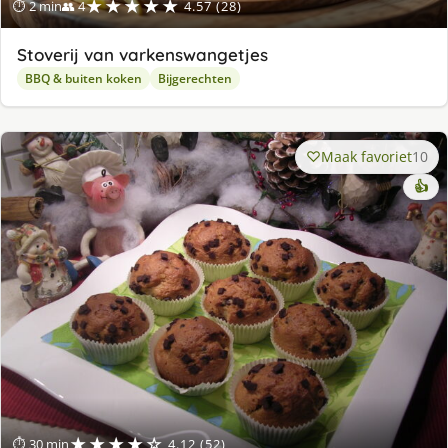
★★★★★
⏱ 2 min
👥 4
4.57 (28)
Stoverij van varkenswangetjes
BBQ & buiten koken
Bijgerechten
Maak favoriet
10
👍
★★★★☆
⏱ 30 min
4.12 (52)