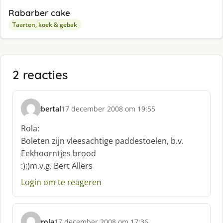
Rabarber cake
Taarten, koek & gebak
2 reacties
bertal
17 december 2008 om 19:55
s
c
Rola:
h
Boleten zijn vleesachtige paddestoelen, b.v.
r
Eekhoorntjes brood
e
:);)m.v.g. Bert Allers
e
f
Login om te reageren
:
rola
17 december 2008 om 17:36