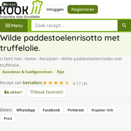
AI-kok
AI-kok
AI-kok
AI-kok
Inloggen
Registreren
Zoek een recept
Menu
Wilde paddestoelenrisotto met
truffelolie.
U bent hier:
Home
›
Recepten
›
Wilde paddestoelenrisotto met
truffelolie.
Avondeten & hoofdgerechten
Rijst
★★★★☆
Recept van
bertallers
4.17 (6)
Maak favoriet
0
👍
Lekker!
Delen:
WhatsApp
Facebook
Pinterest
Kopieer link
Print