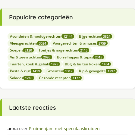
Populaire categorieën
Avondeten & hoofdgerechten
Bijgerechten
12144
3824
Vleesgerechten
Voorgerechten & amuses
3024
2759
Soepen
Toetjes & nagerechten
2120
2115
Vis & zeevruchten
Borrelhapjes & tapas
2095
2015
Taarten, koek & gebak
BBQ & buiten koken
1975
1434
Pasta & rijst
Groenten
Kip & gevogelte
1419
1312
1297
Salades
Gezonde recepten
1216
1177
Laatste reacties
anna
over
Pruimenjam met speculaaskruiden