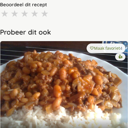
Beoordeel dit recept
★
★
★
★
★
Probeer dit ook
Maak favoriet
4
👍