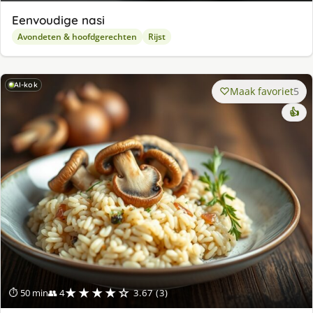
Eenvoudige nasi
Avondeten & hoofdgerechten
Rijst
AI-kok
Maak favoriet
5
👍
★★★★☆
⏱ 50 min
👥 4
3.67 (3)