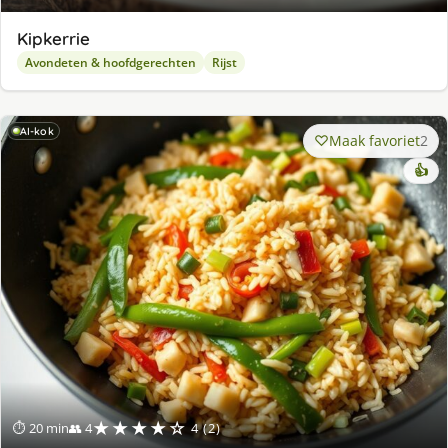
Kipkerrie
Avondeten & hoofdgerechten
Rijst
AI-kok
Maak favoriet
2
👍
★★★★☆
⏱ 20 min
👥 4
4 (2)