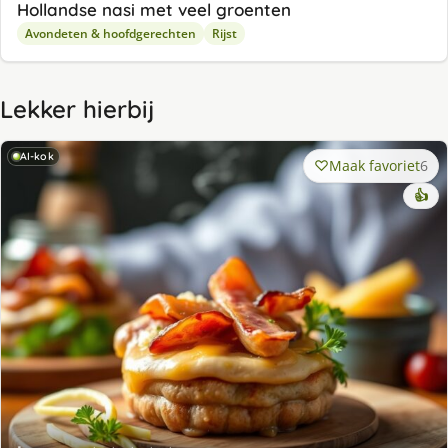
Hollandse nasi met veel groenten
Avondeten & hoofdgerechten
Rijst
Lekker hierbij
AI-kok
Maak favoriet
6
👍