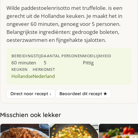
Wilde paddestoelenrisotto met truffelolie. is een
gerecht uit de Hollandse keuken. Je maakt het in
ongeveer 60 minuten, genoeg voor 5 personen.
Belangrijkste ingrediënten: gedroogde boleten,
oesterzwammen en fijngehakte sjalotten.
BEREIDINGSTIJD
AANTAL PERSONEN
MOEILIJKHEID
60 minuten
5
Pittig
KEUKEN
HERKOMST
Hollandse
Nederland
Direct naar recept ↓
Beoordeel dit recept ★
Misschien ook lekker