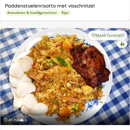
Paddenstoelenrisotto met visschnitzel
Avondeten & hoofdgerechten
Rijst
Maak favoriet
0
👍
⏱ 45 min
👥 6