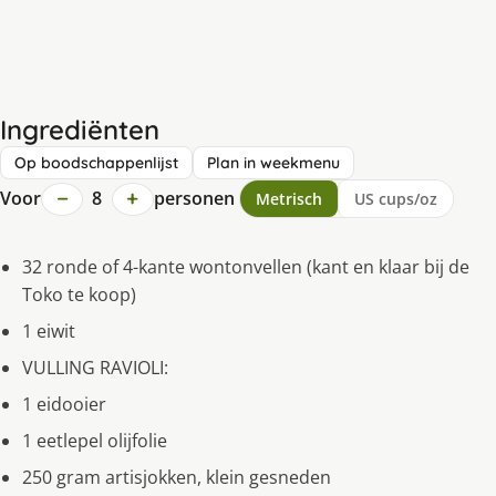
Ingrediënten
Op boodschappenlijst
Plan in weekmenu
−
+
Voor
8
personen
Metrisch
US cups/oz
32 ronde of 4-kante wontonvellen (kant en klaar bij de
Toko te koop)
1 eiwit
VULLING RAVIOLI:
1 eidooier
1 eetlepel olijfolie
250 gram artisjokken, klein gesneden