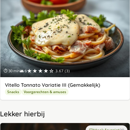
★★★★☆
⏱ 30 min
👥 6
3.67 (3)
Vitello Tonnato Variatie III (Gemakkelijk)
Snacks
Voorgerechten & amuses
Lekker hierbij