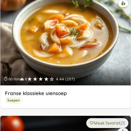
👍
★★★★☆
⏱ 60 min
👥 6
4.44 (207)
Franse klassieke uiensoep
Soepen
Maak favoriet
25