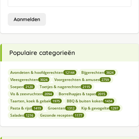
Aanmelden
Populaire categorieën
Avondeten & hoofdgerechten
Bijgerechten
12144
3824
Vleesgerechten
Voorgerechten & amuses
3024
2759
Soepen
Toetjes & nagerechten
2120
2115
Vis & zeevruchten
Borrelhapjes & tapas
2094
2015
Taarten, koek & gebak
BBQ & buiten koken
1975
1434
Pasta & rijst
Groenten
Kip & gevogelte
1419
1312
1297
Salades
Gezonde recepten
1216
1177