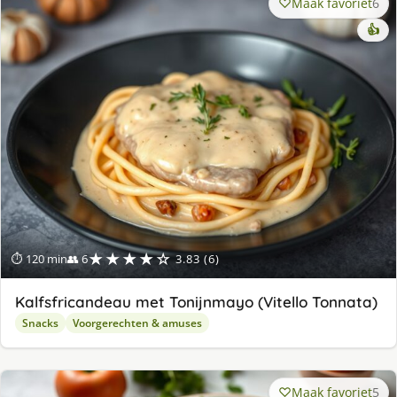
Maak favoriet
6
👍
★★★★☆
⏱ 120 min
👥 6
3.83 (6)
Kalfsfricandeau met Tonijnmayo (Vitello Tonnata)
Snacks
Voorgerechten & amuses
Maak favoriet
5