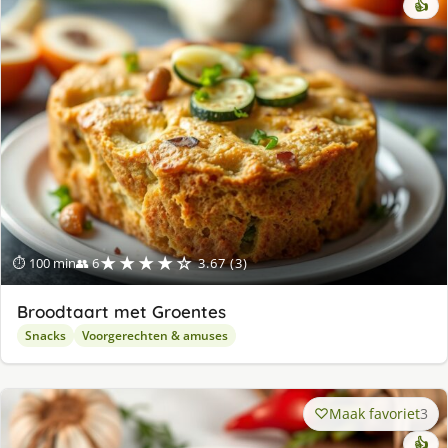
👍
★★★★☆
⏱ 100 min
👥 6
3.67 (3)
Broodtaart met Groentes
Snacks
Voorgerechten & amuses
Maak favoriet
3
👍