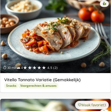
👍
★★★★★
⏱ 30 min
👥 4
4.5 (2)
Vitello Tonnato Variatie (Gemakkelijk)
Snacks
Voorgerechten & amuses
Maak favoriet
3