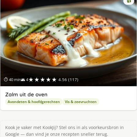
👍
★★★★★
⏱ 40 min
👥 4
4.56 (117)
Zalm uit de oven
Avondeten & hoofdgerechten
Vis & zeevruchten
Kook je vaker met KookJij? Stel ons in als voorkeursbron in
Google — dan vind je onze recepten sneller terug.