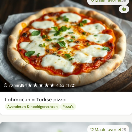
Maak favoriet
39
👍
★★★★★
⏱ 70 min
👥 1
4.63 (172)
Lahmacun = Turkse pizza
Avondeten & hoofdgerechten
Pizza's
Maak favoriet
28