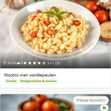
★★★★☆
⏱ 30 min
👥 4
3.67 (3)
Risotto met vanillepeulen
Snacks
Voorgerechten & amuses
Maak favoriet
11
👍