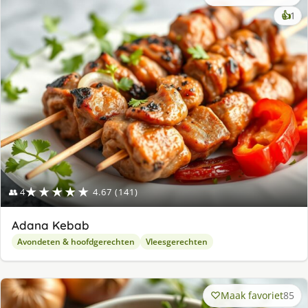
ke
👍
1
lek
ge
★★★★★
👥 4
4.67 (141)
Adana Kebab
Avondeten & hoofdgerechten
Vleesgerechten
Maak favoriet
85