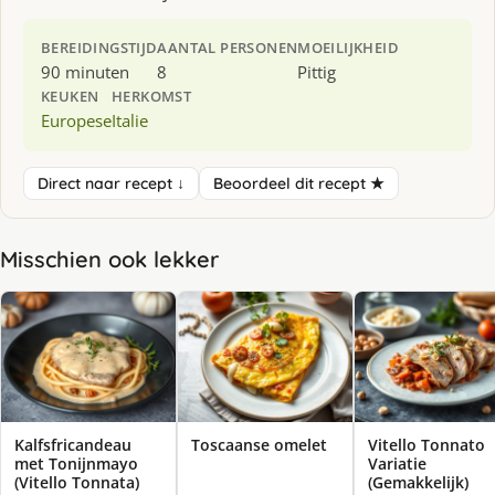
BEREIDINGSTIJD
AANTAL PERSONEN
MOEILIJKHEID
90 minuten
8
Pittig
KEUKEN
HERKOMST
Europese
Italie
Direct naar recept ↓
Beoordeel dit recept ★
Misschien ook lekker
Kalfsfricandeau
Toscaanse omelet
Vitello Tonnato
met Tonijnmayo
Variatie
(Vitello Tonnata)
(Gemakkelijk)