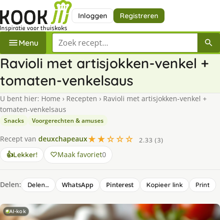
Inloggen
Registreren
Zoek een recept
Menu
Ravioli met artisjokken-venkel +
tomaten-venkelsaus
U bent hier:
Home
›
Recepten
›
Ravioli met artisjokken-venkel +
tomaten-venkelsaus
Snacks
Voorgerechten & amuses
★★☆☆☆
Recept van
deuxchapeaux
2.33 (3)
Maak favoriet
0
👍
Lekker!
Delen:
WhatsApp
Pinterest
Delen…
Kopieer link
Print
AI-kok