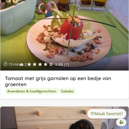
★★★★☆
⏱ 15 min
👥 2
3.86 (7)
Tomaat met grijs garnalen op een bedje van
groenten
Avondeten & hoofdgerechten
Salades
Maak favoriet
1
👍