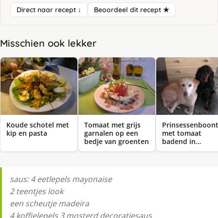
Direct naar recept ↓
Beoordeel dit recept ★
Misschien ook lekker
Koude schotel met
Tomaat met grijs
Prinsessenboont
kip en pasta
garnalen op een
met tomaat
bedje van groenten
badend in…
saus: 4 eetlepels mayonaise
2 teentjes look
een scheutje madeira
4 koffielepels 3 mosterd decoratiesaus