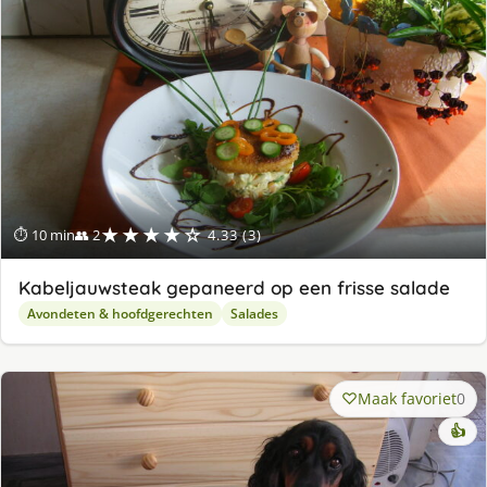
★★★★☆
⏱ 10 min
👥 2
4.33 (3)
Kabeljauwsteak gepaneerd op een frisse salade
Avondeten & hoofdgerechten
Salades
Maak favoriet
0
👍