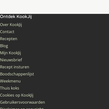
Ontdek KookJij
Over KookJij
Contact
Recepten
Blog
Mijn KookJij
Nieuwsbrief
Recept insturen
Boodschappenlijst
Weekmenu
Thuis koks
Cookies op KookJij
Gebruikersvoorwaarden