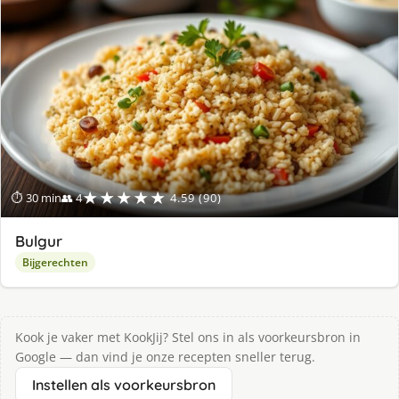
★★★★★
⏱ 30 min
👥 4
4.59 (90)
Bulgur
Bijgerechten
Kook je vaker met KookJij? Stel ons in als voorkeursbron in
Google — dan vind je onze recepten sneller terug.
Instellen als voorkeursbron