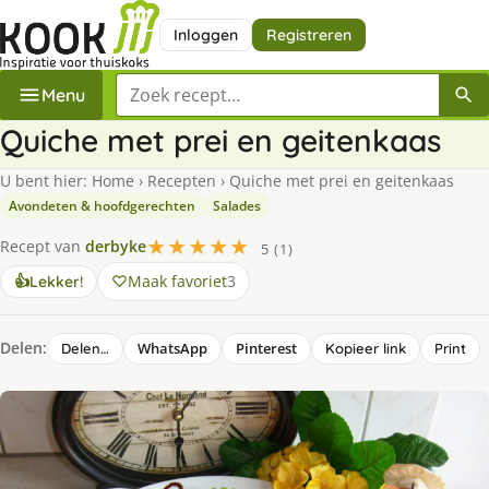
Inloggen
Registreren
Zoek een recept
Menu
Quiche met prei en geitenkaas
U bent hier:
Home
›
Recepten
›
Quiche met prei en geitenkaas
Avondeten & hoofdgerechten
Salades
★★★★★
Recept van
derbyke
5 (1)
Maak favoriet
3
👍
Lekker!
Delen:
WhatsApp
Pinterest
Delen…
Kopieer link
Print