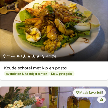
★★★★☆
⏱ 20 min
👥 1
4.2 (5)
Koude schotel met kip en pasta
Avondeten & hoofdgerechten
Kip & gevogelte
Maak favoriet
5
👍