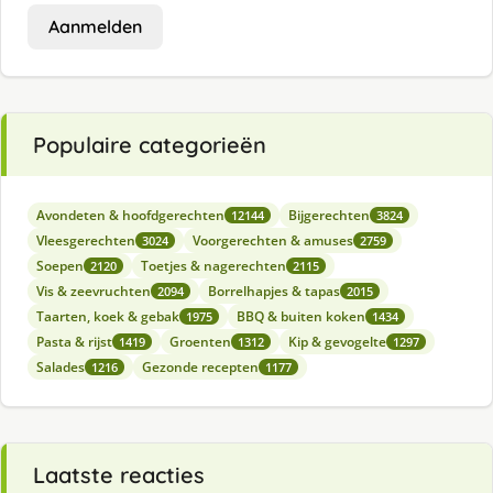
Aanmelden
Populaire categorieën
Avondeten & hoofdgerechten
Bijgerechten
12144
3824
Vleesgerechten
Voorgerechten & amuses
3024
2759
Soepen
Toetjes & nagerechten
2120
2115
Vis & zeevruchten
Borrelhapjes & tapas
2094
2015
Taarten, koek & gebak
BBQ & buiten koken
1975
1434
Pasta & rijst
Groenten
Kip & gevogelte
1419
1312
1297
Salades
Gezonde recepten
1216
1177
Laatste reacties