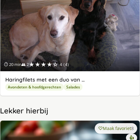
★★★★☆
⏱ 20 min
👥 2
4 (4)
Haringfilets met een duo van …
Avondeten & hoofdgerechten
Salades
Lekker hierbij
Maak favoriet
8
👍