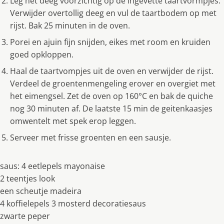
Leg het deeg voorzichtig op de ingevette taartvormpjes.
Verwijder overtollig deeg en vul de taartbodem op met
rijst. Bak 25 minuten in de oven.
Porei en ajuin fijn snijden, eikes met room en kruiden
goed opkloppen.
Haal de taartvompjes uit de oven en verwijder de rijst.
Verdeel de groentenmengeling erover en overgiet met
het eimengsel. Zet de oven op 160°C en bak de quiche
nog 30 minuten af. De laatste 15 min de geitenkaasjes
omwentelt met spek erop leggen.
Serveer met frisse groenten en een sausje.
saus: 4 eetlepels mayonaise
2 teentjes look
een scheutje madeira
4 koffielepels 3 mosterd decoratiesaus
zwarte peper