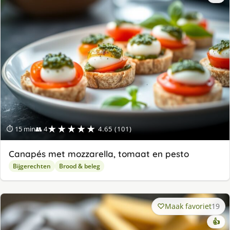
★★★★★
⏱ 15 min
👥 4
4.65 (101)
Canapés met mozzarella, tomaat en pesto
Bijgerechten
Brood & beleg
Maak favoriet
19
👍