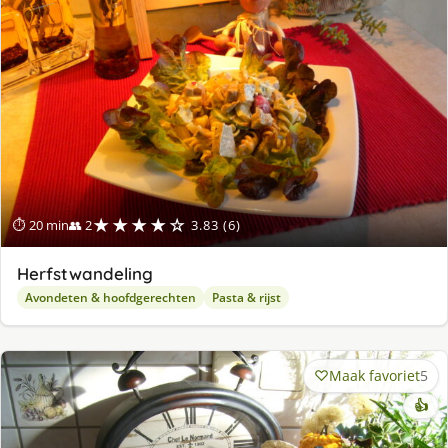
★★★★☆
⏱ 20 min
👥 2
3.83 (6)
Herfstwandeling
Avondeten & hoofdgerechten
Pasta & rijst
Maak favoriet
5
👍