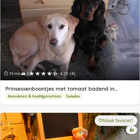
★★★★☆
⏱ 15 min
👥 2
4.25 (4)
Prinsessenboontjes met tomaat badend in…
Avondeten & hoofdgerechten
Salades
Maak favoriet
1
👍