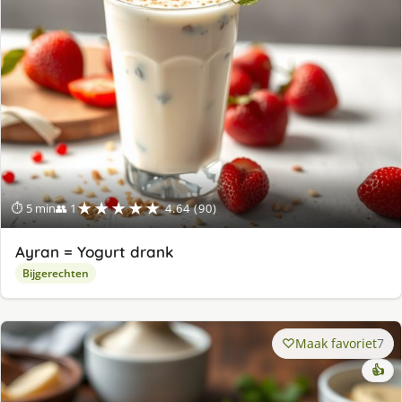
★★★★★
⏱ 5 min
👥 1
4.64 (90)
Ayran = Yogurt drank
Bijgerechten
Maak favoriet
7
👍