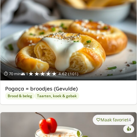
★★★★★
⏱ 70 min
👥 1
4.62 (101)
Pogaça = broodjes (Gevulde)
Brood & beleg
Taarten, koek & gebak
Maak favoriet
4
👍