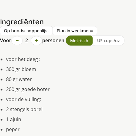
Ingrediënten
Op boodschappenlijst
Plan in weekmenu
−
+
Voor
2
personen
Metrisch
US cups/oz
voor het deeg :
300 gr bloem
80 gr water
200 gr goede boter
voor de vulling:
2 stengels porei
1 ajuin
peper