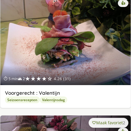
👍
★★★★☆
⏱ 5 min
👥 2
4.26 (31)
Voorgerecht : Valentijn
Seizoensrecepten
Valentijnsdag
Maak favoriet
2