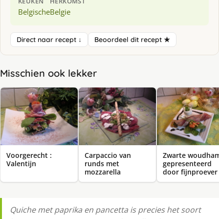
KEUKEN
HERKOMST
Belgische
Belgie
Direct naar recept ↓
Beoordeel dit recept ★
Misschien ook lekker
Voorgerecht :
Carpaccio van
Zwarte woudha
Valentijn
runds met
gepresenteerd
mozzarella
door fijnproever
Quiche met paprika en pancetta is precies het soort