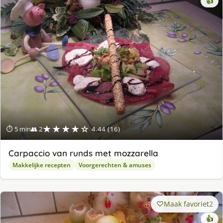
👍
★★★★☆
⏱ 5 min
👥 2
4.44 (16)
Carpaccio van runds met mozzarella
Makkelijke recepten
Voorgerechten & amuses
Maak favoriet
2
👍