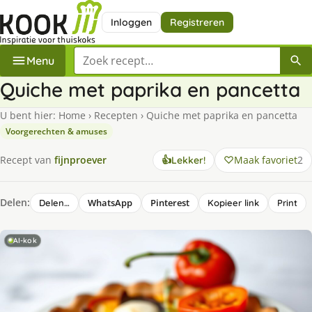
Inloggen
Registreren
Zoek een recept
Menu
Quiche met paprika en pancetta
U bent hier:
Home
›
Recepten
›
Quiche met paprika en pancetta
Voorgerechten & amuses
Maak favoriet
2
Recept van
fijnproever
👍
Lekker!
Delen:
WhatsApp
Pinterest
Delen…
Kopieer link
Print
AI-kok