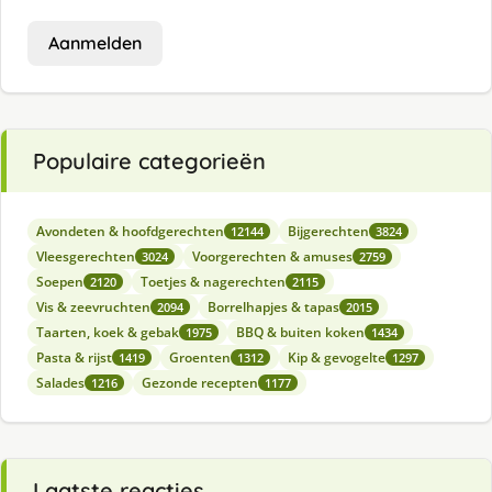
Aanmelden
Populaire categorieën
Avondeten & hoofdgerechten
Bijgerechten
12144
3824
Vleesgerechten
Voorgerechten & amuses
3024
2759
Soepen
Toetjes & nagerechten
2120
2115
Vis & zeevruchten
Borrelhapjes & tapas
2094
2015
Taarten, koek & gebak
BBQ & buiten koken
1975
1434
Pasta & rijst
Groenten
Kip & gevogelte
1419
1312
1297
Salades
Gezonde recepten
1216
1177
Laatste reacties