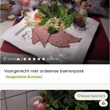
★★★★★
⏱ 10 min
👥 2
4.6 (10)
Voorgerecht met ardeense boerenpaté
Voorgerechten & amuses
Maak favoriet
3
👍