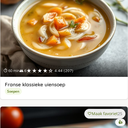
★★★★☆
⏱ 60 min
👥 6
4.44 (207)
Franse klassieke uiensoep
Soepen
Maak favoriet
25
👍