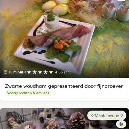
★★★★★
⏱ 10 min
👥 4
4.55 (11)
Zwarte woudham gepresenteerd door fijnproever
Voorgerechten & amuses
Maak favoriet
2
👍