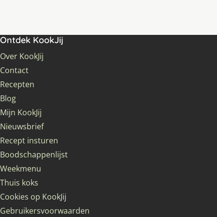
Ontdek KookJij
Over KookJij
Contact
Recepten
Blog
Mijn KookJij
Nieuwsbrief
Recept insturen
Boodschappenlijst
Weekmenu
Thuis koks
Cookies op KookJij
Gebruikersvoorwaarden