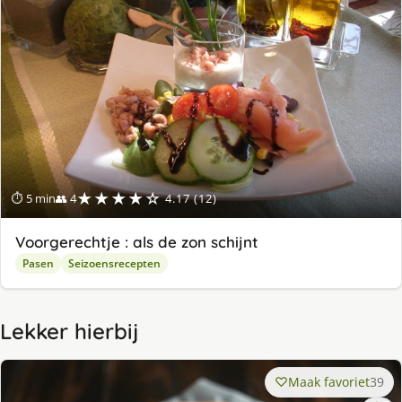
★★★★☆
⏱ 5 min
👥 4
4.17 (12)
Voorgerechtje : als de zon schijnt
Pasen
Seizoensrecepten
Lekker hierbij
Maak favoriet
39