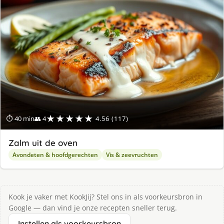
★★★★★
⏱ 40 min
👥 4
4.56 (117)
Zalm uit de oven
Avondeten & hoofdgerechten
Vis & zeevruchten
Kook je vaker met KookJij? Stel ons in als voorkeursbron in
Google — dan vind je onze recepten sneller terug.
Instellen als voorkeursbron