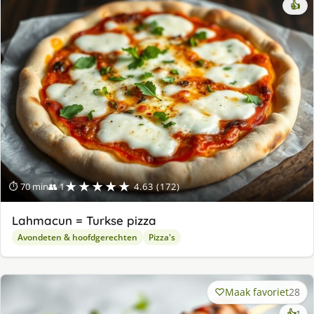
👍
★★★★★
⏱ 70 min
👥 1
4.63 (172)
Lahmacun = Turkse pizza
Avondeten & hoofdgerechten
Pizza's
Maak favoriet
28
ke
👍
1