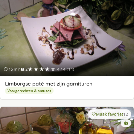
★★★★☆
⏱ 15 min
👥 2
4.14 (14)
Limburgse paté met zijn garnituren
Voorgerechten & amuses
Maak favoriet
12
👍