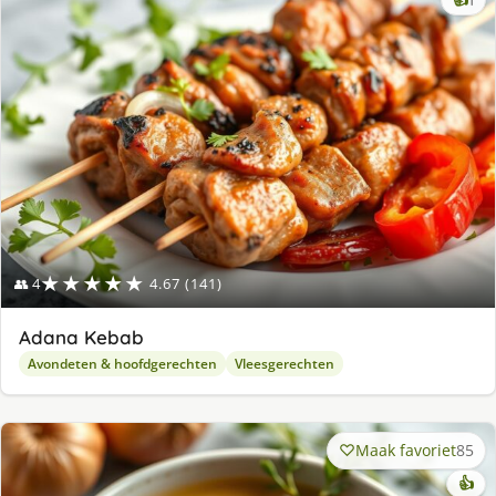
lek
ge
★★★★★
👥 4
4.67 (141)
Adana Kebab
Avondeten & hoofdgerechten
Vleesgerechten
Maak favoriet
85
👍