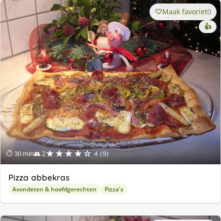
Maak favoriet
0
👍
★★★★☆
⏱ 30 min
👥 2
4 (9)
Pizza abbekras
Avondeten & hoofdgerechten
Pizza's