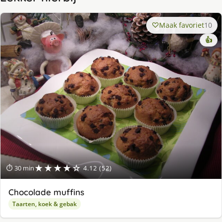
Maak favoriet
10
👍
★★★★☆
⏱ 30 min
4.12 (52)
Chocolade muffins
Taarten, koek & gebak