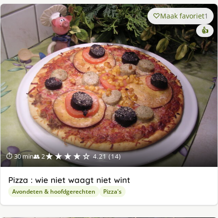
Maak favoriet
1
👍
★★★★☆
⏱ 30 min
👥 2
4.21 (14)
Pizza : wie niet waagt niet wint
Avondeten & hoofdgerechten
Pizza's