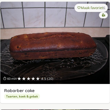
Maak favoriet
6
👍
★★★★★
⏱ 60 min
4.5 (20)
Rabarber cake
Taarten, koek & gebak