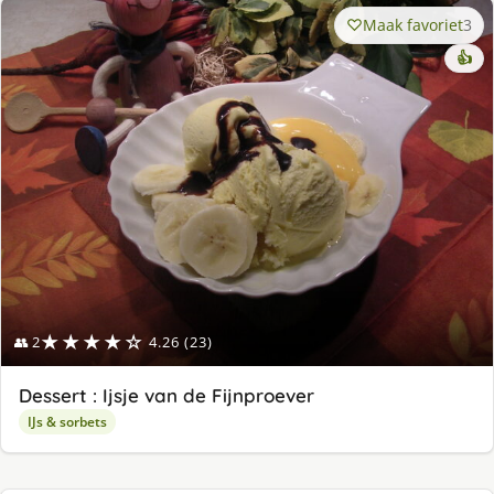
Maak favoriet
3
👍
★★★★☆
👥 2
4.26 (23)
Dessert : Ijsje van de Fijnproever
IJs & sorbets