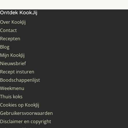
Ontdek KookJij
Over KookJij
Contact
Recepten
Blog
Mijn KookJij
Nieuwsbrief
Recept insturen
Boodschappenlijst
Weekmenu
Thuis koks
Cookies op KookJij
Gebruikersvoorwaarden
Disclaimer en copyright