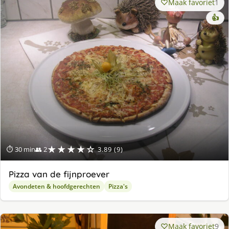
Maak favoriet
1
👍
★★★★☆
⏱ 30 min
👥 2
3.89 (9)
Pizza van de fijnproever
Avondeten & hoofdgerechten
Pizza's
Maak favoriet
9