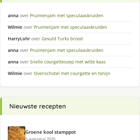
anna
over
Pruimenjam met speculaaskruiden
Wilmie
over
Pruimenjam met speculaaskruiden
HarryLohr
over
Gevuld Turks brood
anna
over
Pruimenjam met speculaaskruiden
anna
over
Snelle courgettesoep met witte kaas
Wilmie
over
Ovenschotel met courgette en tonijn
Nieuwste recepten
Groene kool stamppot
5 augustus 2026