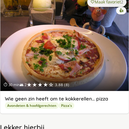
Maak favoriet
2
👍
★★★★☆
⏱ 30 min
👥 2
3.88 (8)
Wie geen zin heeft om te kokkerellen… pizza
Avondeten & hoofdgerechten
Pizza's
Lekker hierbij