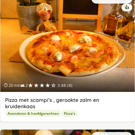
👍
★★★★☆
⏱ 20 min
👥 2
3.88 (8)
Pizza met scampi’s , gerookte zalm en
kruidenkaas
Avondeten & hoofdgerechten
Pizza's