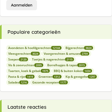
Aanmelden
Populaire categorieën
Avondeten & hoofdgerechten
Bijgerechten
12144
3824
Vleesgerechten
Voorgerechten & amuses
3024
2759
Soepen
Toetjes & nagerechten
2120
2115
Vis & zeevruchten
Borrelhapjes & tapas
2095
2015
Taarten, koek & gebak
BBQ & buiten koken
1975
1434
Pasta & rijst
Groenten
Kip & gevogelte
1419
1312
1297
Salades
Gezonde recepten
1216
1177
Laatste reacties