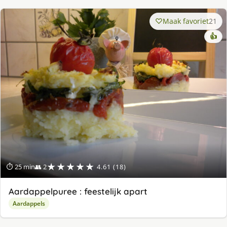
Maak favoriet
21
👍
★★★★★
⏱ 25 min
👥 2
4.61 (18)
Aardappelpuree : feestelijk apart
Aardappels