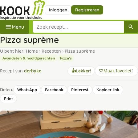
Inloggen
Registreren
Zoek een recept
Menu
Pizza suprème
U bent hier:
Home
›
Recepten
›
Pizza suprème
Avondeten & hoofdgerechten
Pizza's
Maak favoriet
1
Recept van
derbyke
👍
Lekker!
Delen:
WhatsApp
Facebook
Pinterest
Kopieer link
Print