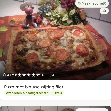
Maak favoriet
0
👍
★★★★☆
⏱ 40 min
4.33 (6)
Pizza met blauwe wijting filet
Avondeten & hoofdgerechten
Pizza's