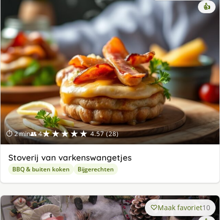
👍
★★★★★
⏱ 2 min
👥 4
4.57 (28)
Stoverij van varkenswangetjes
BBQ & buiten koken
Bijgerechten
Maak favoriet
10