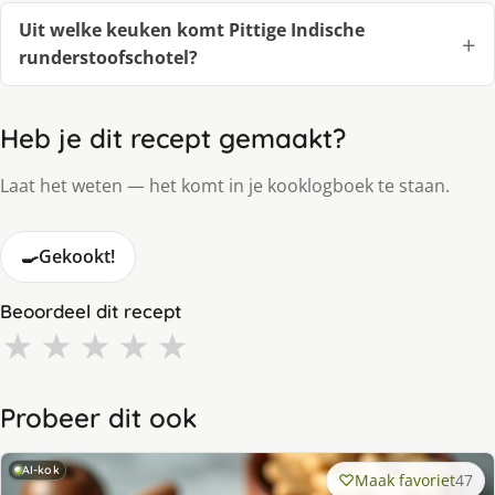
Uit welke keuken komt Pittige Indische
runderstoofschotel?
Heb je dit recept gemaakt?
Laat het weten — het komt in je kooklogboek te staan.
🍳
Gekookt!
Beoordeel dit recept
★
★
★
★
★
Probeer dit ook
AI-kok
Maak favoriet
47