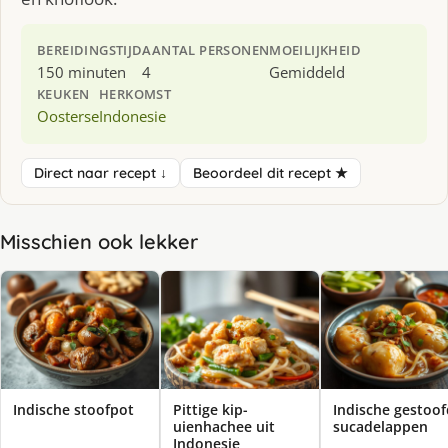
BEREIDINGSTIJD
AANTAL PERSONEN
MOEILIJKHEID
150 minuten
4
Gemiddeld
KEUKEN
HERKOMST
Oosterse
Indonesie
Direct naar recept ↓
Beoordeel dit recept ★
Misschien ook lekker
Indische stoofpot
Pittige kip-
Indische gestoo
uienhachee uit
sucadelappen
Indonesie