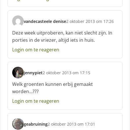
vandecasteele denise
2 oktober 2013 om 17:26
s
c
Deze week uitproberen, kan niet slecht zijn. In
h
porties in de vriezer, altijd iets in huis.
r
e
Login om te reageren
e
f
:
jennypiet
2 oktober 2013 om 17:15
s
c
Welk groenten kunnen erbij gemaakt
h
worden…???
r
e
Login om te reageren
e
f
:
geabruining
2 oktober 2013 om 17:01
s