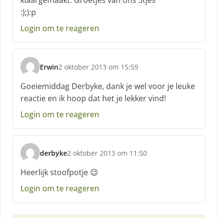
klaargemaakt. Groetjes van ons 3tjes
e
:);):p
e
f
Login om te reageren
:
Erwin
2 oktober 2013 om 15:59
s
c
Goeiemiddag Derbyke, dank je wel voor je leuke
h
reactie en ik hoop dat het je lekker vind!
r
e
Login om te reageren
e
f
:
derbyke
2 oktober 2013 om 11:50
s
c
Heerlijk stoofpotje 😉
h
Login om te reageren
r
e
e