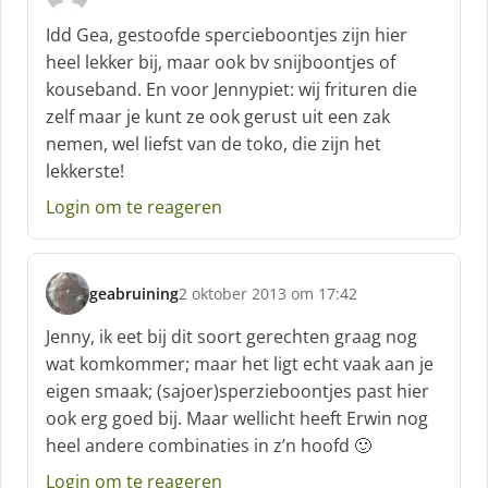
s
c
Idd Gea, gestoofde spercieboontjes zijn hier
h
heel lekker bij, maar ook bv snijboontjes of
r
kouseband. En voor Jennypiet: wij frituren die
e
zelf maar je kunt ze ook gerust uit een zak
e
f
nemen, wel liefst van de toko, die zijn het
:
lekkerste!
Login om te reageren
geabruining
2 oktober 2013 om 17:42
s
c
Jenny, ik eet bij dit soort gerechten graag nog
h
wat komkommer; maar het ligt echt vaak aan je
r
eigen smaak; (sajoer)sperzieboontjes past hier
e
ook erg goed bij. Maar wellicht heeft Erwin nog
e
f
heel andere combinaties in z’n hoofd 🙂
:
Login om te reageren