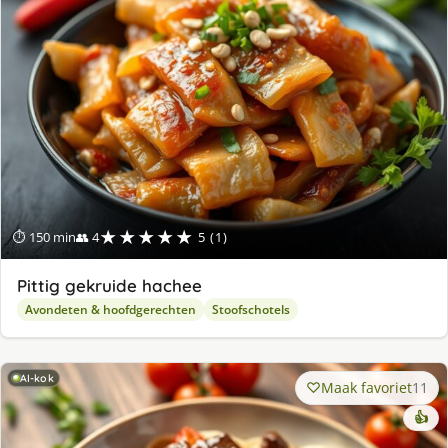
★★★★★
⏱ 150 min
👥 4
5 (1)
Pittig gekruide hachee
Avondeten & hoofdgerechten
Stoofschotels
AI-kok
Maak favoriet
11
👍