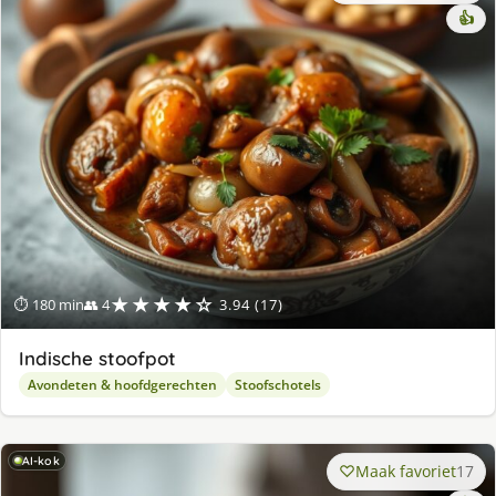
👍
★★★★☆
⏱ 180 min
👥 4
3.94 (17)
Indische stoofpot
Avondeten & hoofdgerechten
Stoofschotels
AI-kok
Maak favoriet
17