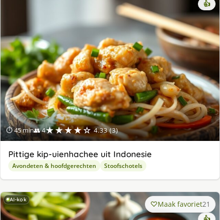
👍
★★★★☆
⏱ 45 min
👥 4
4.33 (3)
Pittige kip-uienhachee uit Indonesie
Avondeten & hoofdgerechten
Stoofschotels
AI-kok
Maak favoriet
21
👍