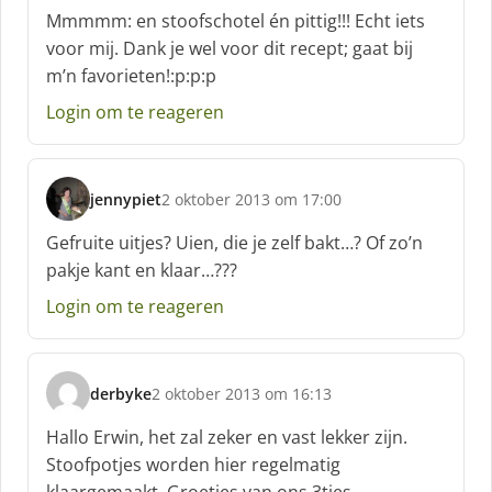
c
Mmmmm: en stoofschotel én pittig!!! Echt iets
h
voor mij. Dank je wel voor dit recept; gaat bij
r
m’n favorieten!:p:p:p
e
e
Login om te reageren
f
:
jennypiet
2 oktober 2013 om 17:00
s
c
Gefruite uitjes? Uien, die je zelf bakt…? Of zo’n
h
pakje kant en klaar…???
r
e
Login om te reageren
e
f
:
derbyke
2 oktober 2013 om 16:13
s
c
Hallo Erwin, het zal zeker en vast lekker zijn.
h
Stoofpotjes worden hier regelmatig
r