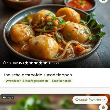
★★★★★
⏱ 180 min
👥 4
4.5 (2)
Indische gestoofde sucadelappen
Avondeten & hoofdgerechten
Stoofschotels
AI-kok
Maak favoriet
17
👍