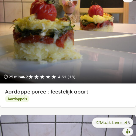
★★★★★
⏱ 25 min
👥 2
4.61 (18)
Aardappelpuree : feestelijk apart
Aardappels
Maak favoriet
6
👍