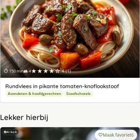
★★★★☆
⏱ 150 min
👥 4
4 (1)
Rundvlees in pikante tomaten-knoflookstoof
Avondeten & hoofdgerechten
Stoofschotels
Lekker hierbij
AI-kok
Maak favoriet
6