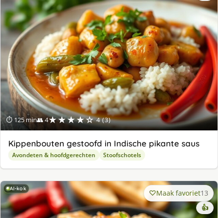
★★★★☆
⏱ 125 min
👥 4
4 (3)
Kippenbouten gestoofd in Indische pikante saus
Avondeten & hoofdgerechten
Stoofschotels
AI-kok
Maak favoriet
13
👍