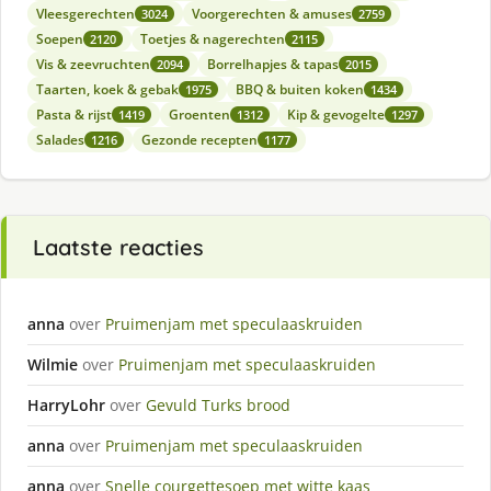
Vleesgerechten
Voorgerechten & amuses
3024
2759
Soepen
Toetjes & nagerechten
2120
2115
Vis & zeevruchten
Borrelhapjes & tapas
2094
2015
Taarten, koek & gebak
BBQ & buiten koken
1975
1434
Pasta & rijst
Groenten
Kip & gevogelte
1419
1312
1297
Salades
Gezonde recepten
1216
1177
Laatste reacties
anna
over
Pruimenjam met speculaaskruiden
Wilmie
over
Pruimenjam met speculaaskruiden
HarryLohr
over
Gevuld Turks brood
anna
over
Pruimenjam met speculaaskruiden
anna
over
Snelle courgettesoep met witte kaas