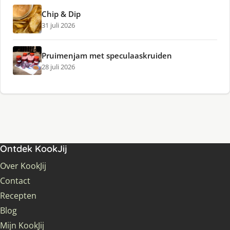
Chip & Dip
31 juli 2026
Pruimenjam met speculaaskruiden
28 juli 2026
Ontdek KookJij
Over KookJij
Contact
Recepten
Blog
Mijn KookJij