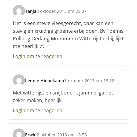
Tanja
3 oktober 2013 om 23:07
s
c
Het is een stevig vleesgerecht, daar kan een
h
stevig en kruidige groente erbij doen. Bv Toemis
r
Pollong Oedang Mmmmmm Witte rijst erbij, lijkt
e
me heerlijk 🙂
e
f
Login om te reageren
:
Leonie Hienekamp
3 oktober 2013 om 13:28
s
c
Met witte rijst en snijbonen…jammie, ga het
h
zeker maken, heerlijk.
r
e
Login om te reageren
e
f
:
Erwin
2 oktober 2013 om 18:58