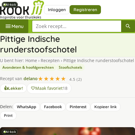
AI-kok
AI-kok
AI-kok
AI-kok
AI-kok
AI-kok
AI-kok
Inloggen
Registreren
Zoek een recept
Menu
Pittige Indische
runderstoofschotel
U bent hier:
Home
›
Recepten
›
Pittige Indische runderstoofschotel
Avondeten & hoofdgerechten
Stoofschotels
★★★★★
Recept van
delano
4.5 (2)
Maak favoriet
18
👍
Lekker!
Delen:
WhatsApp
Facebook
Pinterest
Kopieer link
Print
AI-kok