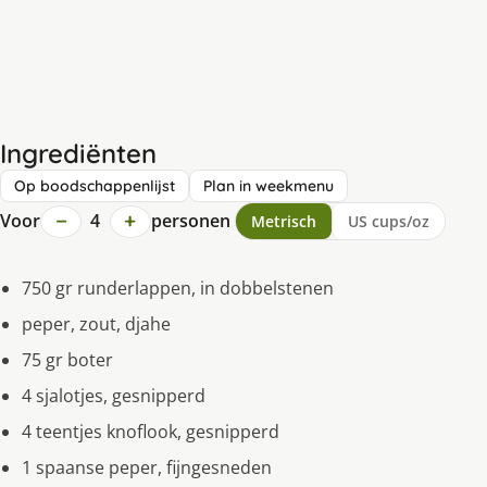
Ingrediënten
Op boodschappenlijst
Plan in weekmenu
−
+
Voor
4
personen
Metrisch
US cups/oz
750 gr runderlappen, in dobbelstenen
peper, zout, djahe
75 gr boter
4 sjalotjes, gesnipperd
4 teentjes knoflook, gesnipperd
1 spaanse peper, fijngesneden