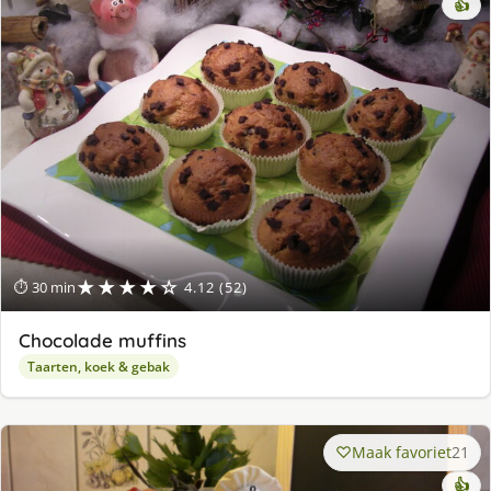
👍
★★★★☆
⏱ 30 min
4.12 (52)
Chocolade muffins
Taarten, koek & gebak
Maak favoriet
21
👍