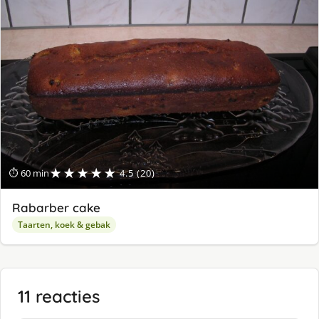
★★★★★
⏱ 60 min
4.5 (20)
Rabarber cake
Taarten, koek & gebak
11 reacties