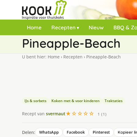
Home
Recepten
Nieuw
BBQ & Z
Pineapple-Beach
U bent hier:
Home
›
Recepten
›
Pineapple-Beach
IJs & sorbets
Koken met & voor kinderen
Traktaties
★☆☆☆☆
Recept van
svermaut
1 (1)
Delen:
WhatsApp
Facebook
Pinterest
Kopieer li