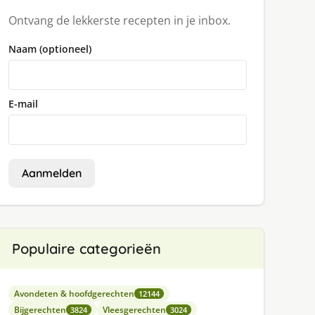
Ontvang de lekkerste recepten in je inbox.
Naam (optioneel)
E-mail
Aanmelden
Populaire categorieën
Avondeten & hoofdgerechten
12144
Bijgerechten
Vleesgerechten
3824
3024