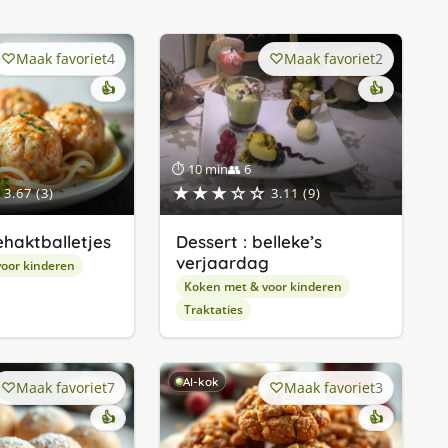
Maak favoriet
4
Maak favoriet
2
👍
👍
⏱ 10 min
👥 6
★★★☆☆
3.67 (3)
3.11 (9)
ehaktballetjes
Dessert : belleke’s
verjaardag
oor kinderen
Koken met & voor kinderen
Traktaties
AI-kok
Maak favoriet
7
Maak favoriet
3
👍
👍