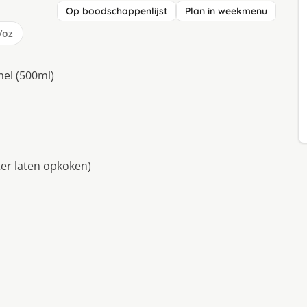
Op boodschappenlijst
Plan in weekmenu
/oz
el (500ml)
ter laten opkoken)