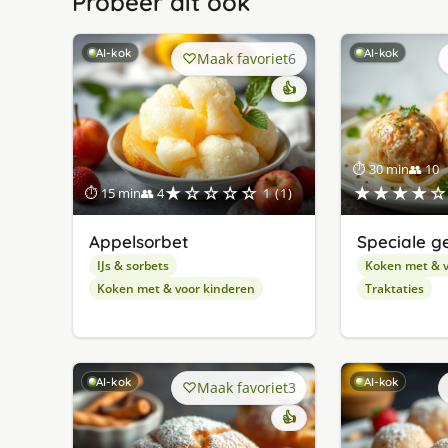
Probeer dit ook
AI-kok
AI-kok
Maak favoriet
6
👍
⏱ 30 min
👥 10
★☆☆☆☆
★★★★☆
⏱ 15 min
👥 4
1 (1)
Appelsorbet
Speciale g
IJs & sorbets
Koken met & v
Koken met & voor kinderen
Traktaties
AI-kok
AI-kok
Maak favoriet
3
👍