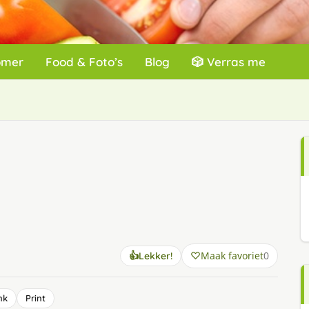
omer
Food & Foto’s
Blog
🎲 Verras me
Maak favoriet
0
👍
Lekker!
nk
Print