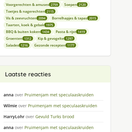
Voorgerechten & amuses
Soepen
2759
2120
Toetjes & nagerechten
2115
Vis & zeevruchten
Borrelhapjes & tapas
2094
2015
Taarten, koek & gebak
1975
BBQ & buiten koken
Pasta & rijst
1434
1419
Groenten
Kip & gevogelte
1312
1297
Salades
Gezonde recepten
1216
1177
Laatste reacties
anna
over
Pruimenjam met speculaaskruiden
Wilmie
over
Pruimenjam met speculaaskruiden
HarryLohr
over
Gevuld Turks brood
anna
over
Pruimenjam met speculaaskruiden