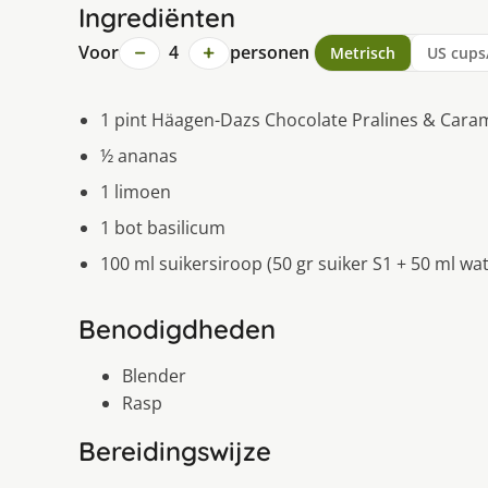
Ingrediënten
−
+
Voor
4
personen
Metrisch
US cups
1 pint Häagen-Dazs Chocolate Pralines & Caram
½ ananas
1 limoen
1 bot basilicum
100 ml suikersiroop (50 gr suiker S1 + 50 ml wa
Benodigdheden
Blender
Rasp
Bereidingswijze