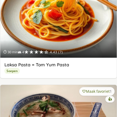
★★★★☆
⏱ 30 min
👥 4
4.43 (7)
Laksa Pasta = Tom Yum Pasta
Soepen
Maak favoriet
1
👍