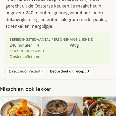
gerecht uit de Oosterse keuken. Je maakt het in
ongeveer 240 minuten, genoeg voor 4 personen.
Belangrijkste ingrediënten: kilogram runderpoulet,
schenkel en mergpijpje.
BEREIDINGSTIJD
AANTAL PERSONEN
MOEILIJKHEID
240 minuten
4
Pittig
KEUKEN
HERKOMST
Oosterse
Vietnam
Direct naar recept ↓
Beoordeel dit recept ★
Misschien ook lekker