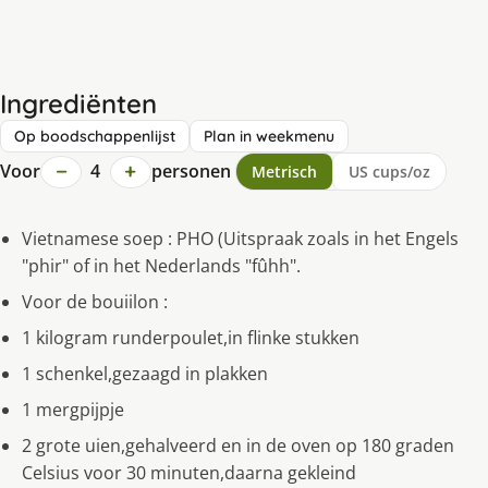
Ingrediënten
Op boodschappenlijst
Plan in weekmenu
−
+
Voor
4
personen
Metrisch
US cups/oz
Vietnamese soep : PHO (Uitspraak zoals in het Engels
"phir" of in het Nederlands "fûhh".
Voor de bouiilon :
1 kilogram runderpoulet,in flinke stukken
1 schenkel,gezaagd in plakken
1 mergpijpje
2 grote uien,gehalveerd en in de oven op 180 graden
Celsius voor 30 minuten,daarna gekleind