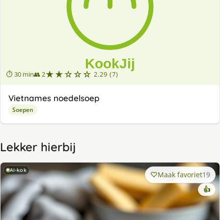
★★☆☆☆
⏱ 30 min
👥 2
2.29 (7)
Vietnames noedelsoep
Soepen
Lekker hierbij
AI-kok
Maak favoriet
19
👍