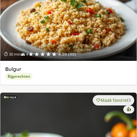
★★★★★
⏱ 30 min
👥 4
4.59 (90)
Bulgur
Bijgerechten
AI-kok
Maak favoriet
3
👍