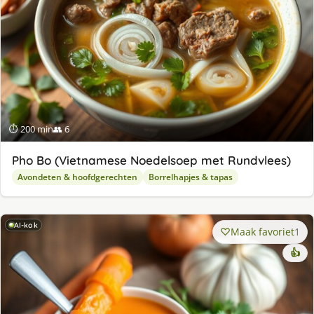
⏱ 200 min
👥 6
Pho Bo (Vietnamese Noedelsoep met Rundvlees)
Avondeten & hoofdgerechten
Borrelhapjes & tapas
AI-kok
Maak favoriet
1
👍