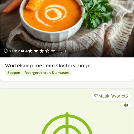
★★★☆☆
⏱ 80 min
👥 4
3 (2)
Wortelsoep met een Oosters Tintje
Soepen
Voorgerechten & amuses
Maak favoriet
5
👍