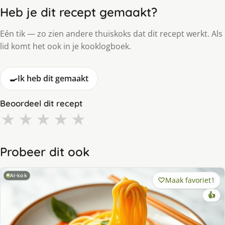
Heb je dit recept gemaakt?
Eén tik — zo zien andere thuiskoks dat dit recept werkt. Als
lid komt het ook in je kooklogboek.
🍳
Ik heb dit gemaakt
Beoordeel dit recept
★
★
★
★
★
Probeer dit ook
AI-kok
Maak favoriet
1
👍