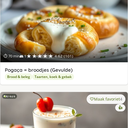
★★★★★
⏱ 70 min
👥 1
4.62 (101)
Pogaça = broodjes (Gevulde)
Brood & beleg
Taarten, koek & gebak
AI-kok
Maak favoriet
4
👍