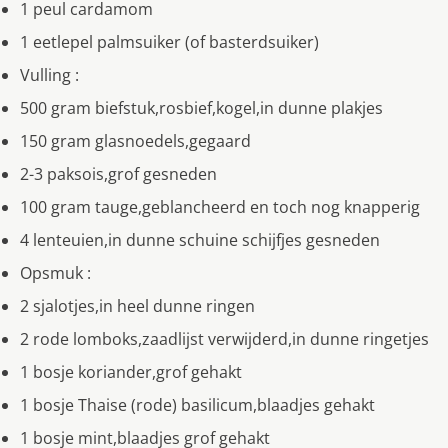
1 peul cardamom
1 eetlepel palmsuiker (of basterdsuiker)
Vulling :
500 gram biefstuk,rosbief,kogel,in dunne plakjes
150 gram glasnoedels,gegaard
2-3 paksois,grof gesneden
100 gram tauge,geblancheerd en toch nog knapperig
4 lenteuien,in dunne schuine schijfjes gesneden
Opsmuk :
2 sjalotjes,in heel dunne ringen
2 rode lomboks,zaadlijst verwijderd,in dunne ringetjes
1 bosje koriander,grof gehakt
1 bosje Thaise (rode) basilicum,blaadjes gehakt
1 bosje mint,blaadjes grof gehakt