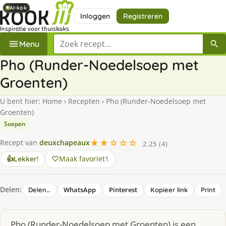
AI-kok
AI-kok
AI-kok
AI-kok
AI-kok
Inloggen
Registreren
Zoek een recept
Menu
Pho (Runder-Noedelsoep met
Groenten)
U bent hier:
Home
›
Recepten
›
Pho (Runder-Noedelsoep met
Groenten)
Soepen
★★☆☆☆
Recept van
deuxchapeaux
2.25 (4)
Maak favoriet
1
👍
Lekker!
Delen:
WhatsApp
Pinterest
Delen…
Kopieer link
Print
Pho (Runder-Noedelsoep met Groenten) is een