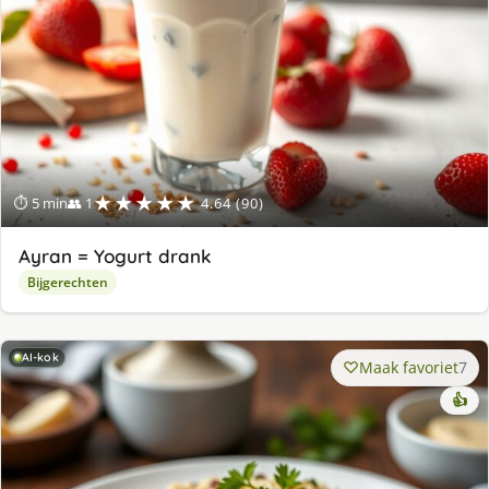
★★★★★
⏱ 5 min
👥 1
4.64 (90)
Ayran = Yogurt drank
Bijgerechten
AI-kok
Maak favoriet
7
👍