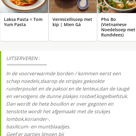
Laksa Pasta = Tom
Vermicellisoep met
Pho Bo
Yum Pasta
kip | Mien Gà
(Vietnamese
Noedelsoep met
Rundvlees)
UITSERVEREN :
""""""""""""""""""""""
In de voorverwarmde borden / kommen eerst een
schep noedels,daarop de stripjes gekookte
runderpoulet en de paksoi en de lenteui,dan de taugé
en vervolgens de dunne plakjes rosbief,kogelbiefstuk.
Dan wordt de hete bouillon er over gegoten en
tenslotte wordt het afgemaakt met de stukjes
lombok,koriander-,
basilicum- en muntblaadjes.
Geef er partjes limoen bij