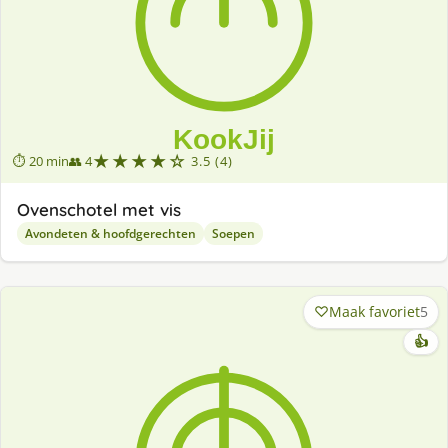
★★★★☆
⏱ 20 min
👥 4
3.5 (4)
Ovenschotel met vis
Avondeten & hoofdgerechten
Soepen
Maak favoriet
5
👍