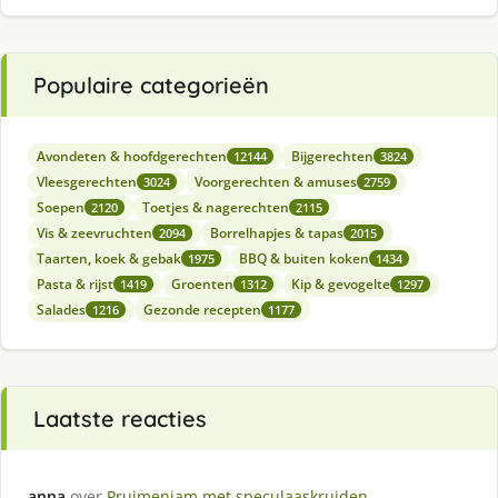
Populaire categorieën
Avondeten & hoofdgerechten
Bijgerechten
12144
3824
Vleesgerechten
Voorgerechten & amuses
3024
2759
Soepen
Toetjes & nagerechten
2120
2115
Vis & zeevruchten
Borrelhapjes & tapas
2094
2015
Taarten, koek & gebak
BBQ & buiten koken
1975
1434
Pasta & rijst
Groenten
Kip & gevogelte
1419
1312
1297
Salades
Gezonde recepten
1216
1177
Laatste reacties
anna
over
Pruimenjam met speculaaskruiden