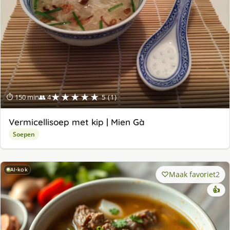
★★★★★
⏱ 150 min
👥 4
5 (1)
Vermicellisoep met kip | Mien Gà
Soepen
AI-kok
Maak favoriet
2
👍