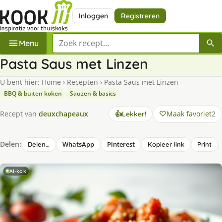
Inloggen
Registreren
Zoek een recept
Menu
Pasta Saus met Linzen
U bent hier:
Home
›
Recepten
›
Pasta Saus met Linzen
BBQ & buiten koken
Sauzen & basics
Maak favoriet
2
Recept van
deuxchapeaux
👍
Lekker!
Delen:
WhatsApp
Pinterest
Delen…
Kopieer link
Print
AI-kok