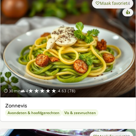
Maak favoriet
4
👍
★★★★★
⏱ 30 min
👥 4
4.63 (78)
Zonnevis
Avondeten & hoofdgerechten
Vis & zeevruchten