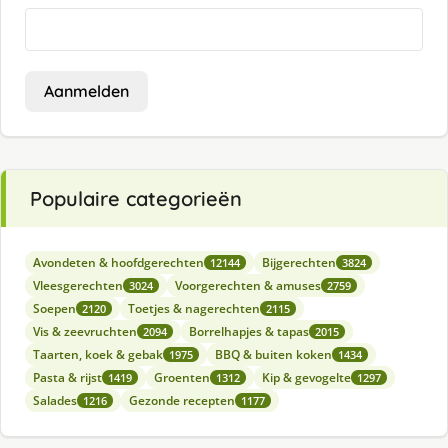
Aanmelden
Populaire categorieën
Avondeten & hoofdgerechten
Bijgerechten
12144
3824
Vleesgerechten
Voorgerechten & amuses
3024
2759
Soepen
Toetjes & nagerechten
2120
2115
Vis & zeevruchten
Borrelhapjes & tapas
2094
2015
Taarten, koek & gebak
BBQ & buiten koken
1975
1434
Pasta & rijst
Groenten
Kip & gevogelte
1419
1312
1297
Salades
Gezonde recepten
1216
1177