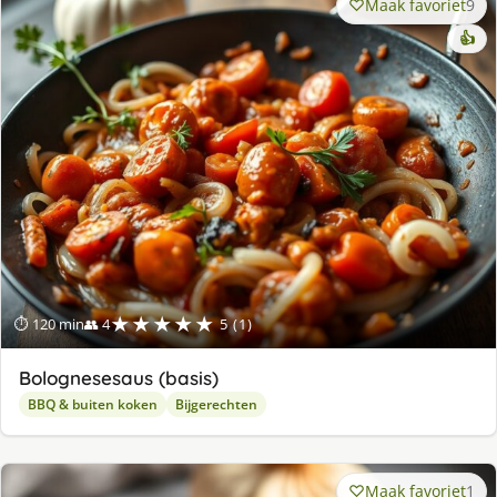
Maak favoriet
9
👍
★★★★★
⏱ 120 min
👥 4
5 (1)
Bolognesesaus (basis)
BBQ & buiten koken
Bijgerechten
Maak favoriet
1