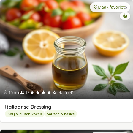
Maak favoriet
6
👍
★★★★☆
⏱ 15 min
👥 12
4.25 (4)
Italiaanse Dressing
BBQ & buiten koken
Sauzen & basics