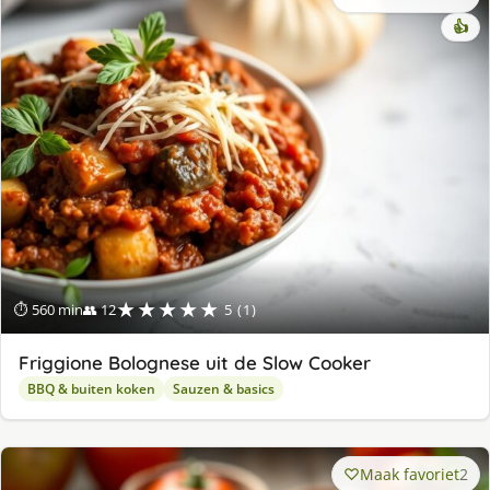
👍
★★★★★
⏱ 560 min
👥 12
5 (1)
Friggione Bolognese uit de Slow Cooker
BBQ & buiten koken
Sauzen & basics
Maak favoriet
2