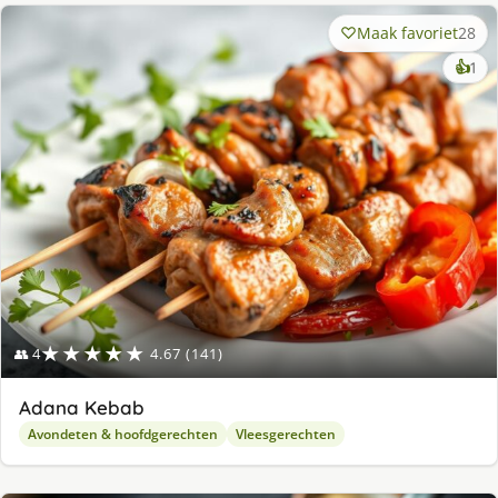
Maak favoriet
28
ke
👍
1
lek
ge
★★★★★
👥 4
4.67 (141)
Adana Kebab
Avondeten & hoofdgerechten
Vleesgerechten