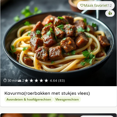
Maak favoriet
12
👍
★★★★★
⏱ 30 min
👥 2
4.64 (83)
Kavurma(roerbakken met stukjes vlees)
Avondeten & hoofdgerechten
Vleesgerechten