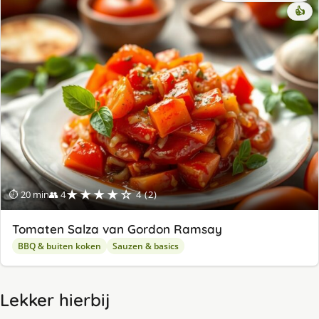
👍
★★★★☆
⏱ 20 min
👥 4
4 (2)
Tomaten Salza van Gordon Ramsay
BBQ & buiten koken
Sauzen & basics
Lekker hierbij