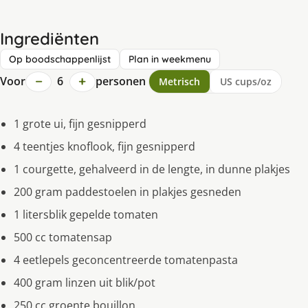
Ingrediënten
Op boodschappenlijst
Plan in weekmenu
−
+
Voor
6
personen
Metrisch
US cups/oz
1 grote ui, fijn gesnipperd
4 teentjes knoflook, fijn gesnipperd
1 courgette, gehalveerd in de lengte, in dunne plakjes
200 gram paddestoelen in plakjes gesneden
1 litersblik gepelde tomaten
500 cc tomatensap
4 eetlepels geconcentreerde tomatenpasta
400 gram linzen uit blik/pot
250 cc groente bouillon