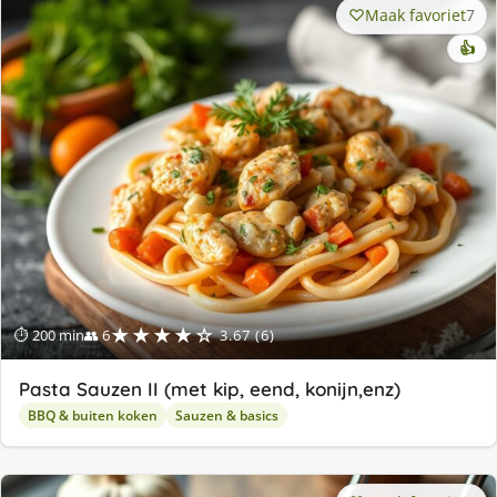
Maak favoriet
7
👍
★★★★☆
⏱ 200 min
👥 6
3.67 (6)
Pasta Sauzen II (met kip, eend, konijn,enz)
BBQ & buiten koken
Sauzen & basics