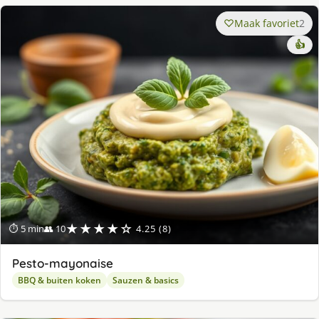
Maak favoriet
2
👍
★★★★☆
⏱ 5 min
👥 10
4.25 (8)
Pesto-mayonaise
BBQ & buiten koken
Sauzen & basics