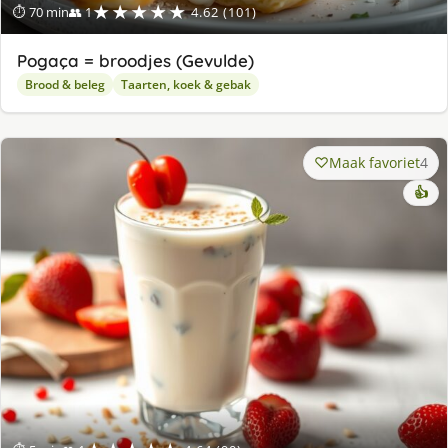
★★★★★
⏱ 70 min
👥 1
4.62 (101)
Pogaça = broodjes (Gevulde)
Brood & beleg
Taarten, koek & gebak
Maak favoriet
4
👍