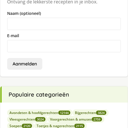
Ontvang de lekkerste recepten in je inbox.
Naam (optioneel)
E-mail
Aanmelden
Populaire categorieën
Avondeten & hoofdgerechten
Bijgerechten
12144
3824
Vleesgerechten
Voorgerechten & amuses
3024
2759
Soepen
Toetjes & nagerechten
2120
2115