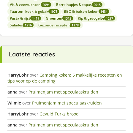
Vis & zeevruchten
Borrelhapjes & tapas
2094
2015
Taarten, koek & gebak
BBQ & buiten koken
1975
1434
Pasta & rijst
Groenten
Kip & gevogelte
1419
1312
1297
Salades
Gezonde recepten
1216
1178
Laatste reacties
HarryLohr
over
Camping koken: 5 makkelijke recepten en
tips voor op de camping
anna
over
Pruimenjam met speculaaskruiden
Wilmie
over
Pruimenjam met speculaaskruiden
HarryLohr
over
Gevuld Turks brood
anna
over
Pruimenjam met speculaaskruiden