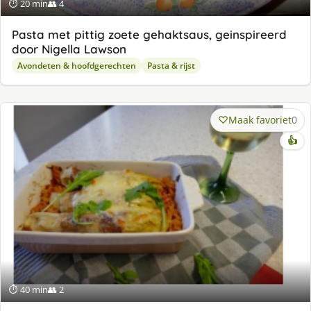
⏱ 20 min
👥 4
Pasta met pittig zoete gehaktsaus, geinspireerd
door Nigella Lawson
Avondeten & hoofdgerechten
Pasta & rijst
Maak favoriet
0
👍
⏱ 40 min
👥 2