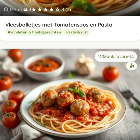
★★★★☆
⏱ 120 min
👥 4
4 (2)
Vleesballetjes met Tomatensaus en Pasta
Avondeten & hoofdgerechten
Pasta & rijst
Maak favoriet
4
👍