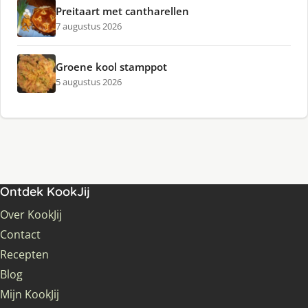
Preitaart met cantharellen
7 augustus 2026
Groene kool stamppot
5 augustus 2026
Ontdek KookJij
Over KookJij
Contact
Recepten
Blog
Mijn KookJij