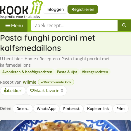
Inloggen
Registreren
Zoek een recept
Menu
Pasta funghi porcini met
kalfsmedaillons
U bent hier:
Home
›
Recepten
›
Pasta funghi porcini met
kalfsmedaillons
Avondeten & hoofdgerechten
Pasta & rijst
Vleesgerechten
Recept van
Wilmie
Vertrouwde kok
Maak favoriet
0
👍
Lekker!
Delen:
WhatsApp
Pinterest
Delen…
Kopieer link
Print