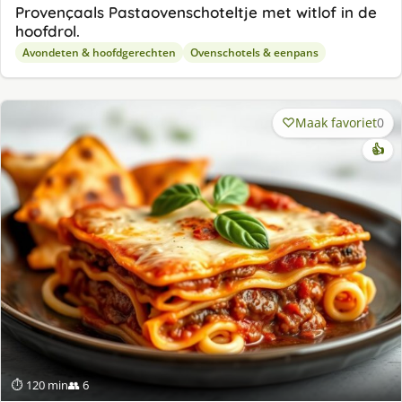
Provençaals Pastaovenschoteltje met witlof in de
hoofdrol.
Avondeten & hoofdgerechten
Ovenschotels & eenpans
Maak favoriet
0
👍
⏱ 120 min
👥 6