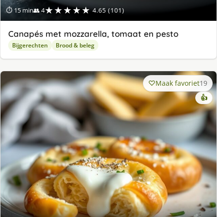
★★★★★
⏱ 15 min
👥 4
4.65 (101)
Canapés met mozzarella, tomaat en pesto
Bijgerechten
Brood & beleg
Maak favoriet
19
👍