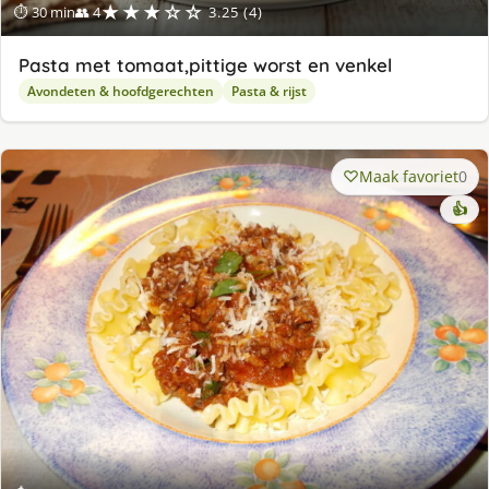
★★★☆☆
⏱ 30 min
👥 4
3.25 (4)
Pasta met tomaat,pittige worst en venkel
Avondeten & hoofdgerechten
Pasta & rijst
Maak favoriet
0
👍