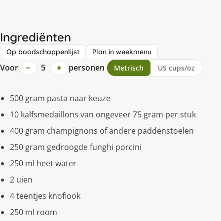
Ingrediënten
Op boodschappenlijst
Plan in weekmenu
−
+
Voor
5
personen
Metrisch
US cups/oz
500 gram pasta naar keuze
10 kalfsmedaillons van ongeveer 75 gram per stuk
400 gram champignons of andere paddenstoelen
250 gram gedroogde funghi porcini
250 ml heet water
2 uien
4 teentjes knoflook
250 ml room