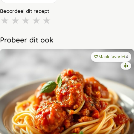
Beoordeel dit recept
★
★
★
★
★
Probeer dit ook
Maak favoriet
4
👍