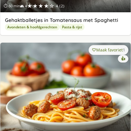
★★★★☆
⏱ 60 min
👥 4
4 (2)
Gehaktballetjes in Tomatensaus met Spaghetti
Avondeten & hoofdgerechten
Pasta & rijst
Maak favoriet
1
👍