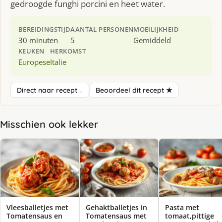
gedroogde funghi porcini en heet water.
BEREIDINGSTIJD
AANTAL PERSONEN
MOEILIJKHEID
30 minuten
5
Gemiddeld
KEUKEN
HERKOMST
Europese
Italie
Direct naar recept ↓
Beoordeel dit recept ★
Misschien ook lekker
Vleesballetjes met
Gehaktballetjes in
Pasta met
Tomatensaus en
Tomatensaus met
tomaat,pittige