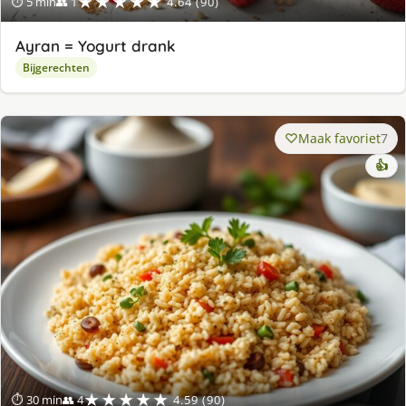
★★★★★
⏱ 5 min
👥 1
4.64 (90)
Ayran = Yogurt drank
Bijgerechten
Maak favoriet
7
👍
★★★★★
⏱ 30 min
👥 4
4.59 (90)