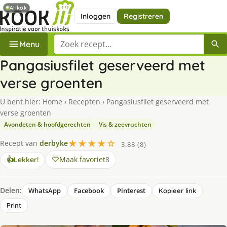
AI-kok
Inloggen
Registreren
Zoek een recept
Menu
Pangasiusfilet geserveerd met
verse groenten
U bent hier:
Home
›
Recepten
›
Pangasiusfilet geserveerd met
verse groenten
Avondeten & hoofdgerechten
Vis & zeevruchten
★★★★☆
Recept van
derbyke
3.88 (8)
Maak favoriet
8
👍
Lekker!
Delen:
WhatsApp
Facebook
Pinterest
Kopieer link
Print