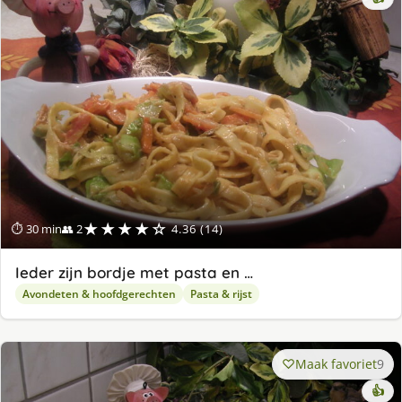
★★★★☆
⏱ 30 min
👥 2
4.36 (14)
Ieder zijn bordje met pasta en …
Avondeten & hoofdgerechten
Pasta & rijst
Maak favoriet
9
👍