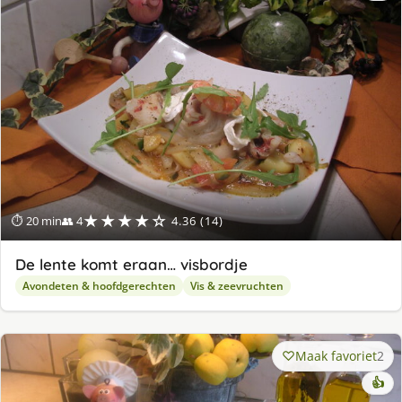
★★★★☆
⏱ 20 min
👥 4
4.36 (14)
De lente komt eraan… visbordje
Avondeten & hoofdgerechten
Vis & zeevruchten
Maak favoriet
2
👍