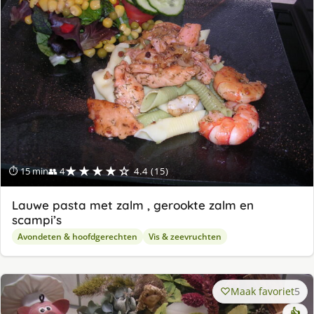
★★★★☆
⏱ 15 min
👥 4
4.4 (15)
Lauwe pasta met zalm , gerookte zalm en
scampi’s
Avondeten & hoofdgerechten
Vis & zeevruchten
Maak favoriet
5
👍