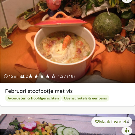
★★★★☆
⏱ 15 min
👥 2
4.37 (19)
Februari stoofpotje met vis
Avondeten & hoofdgerechten
Ovenschotels & eenpans
Maak favoriet
4
👍