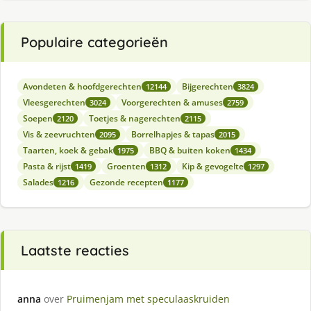
Populaire categorieën
Avondeten & hoofdgerechten
Bijgerechten
12144
3824
Vleesgerechten
Voorgerechten & amuses
3024
2759
Soepen
Toetjes & nagerechten
2120
2115
Vis & zeevruchten
Borrelhapjes & tapas
2095
2015
Taarten, koek & gebak
BBQ & buiten koken
1975
1434
Pasta & rijst
Groenten
Kip & gevogelte
1419
1312
1297
Salades
Gezonde recepten
1216
1177
Laatste reacties
anna
over
Pruimenjam met speculaaskruiden