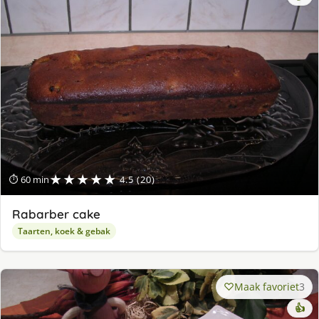
★★★★★
⏱ 60 min
4.5 (20)
Rabarber cake
Taarten, koek & gebak
Maak favoriet
3
👍