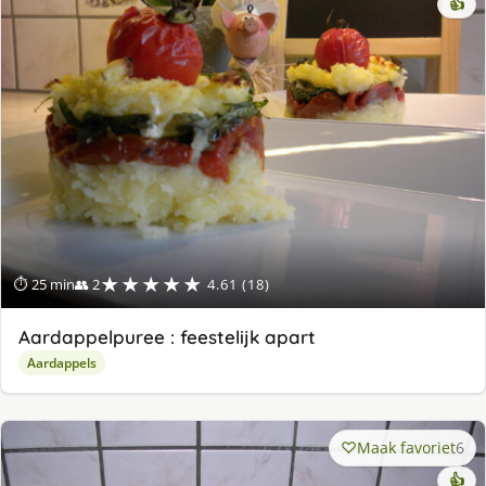
👍
★★★★★
⏱ 25 min
👥 2
4.61 (18)
Aardappelpuree : feestelijk apart
Aardappels
Maak favoriet
6
👍