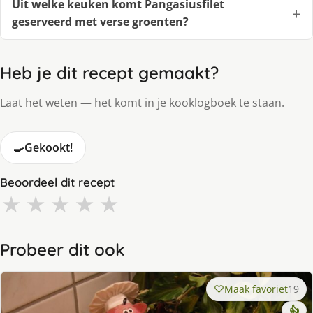
Uit welke keuken komt Pangasiusfilet
geserveerd met verse groenten?
Heb je dit recept gemaakt?
Laat het weten — het komt in je kooklogboek te staan.
🍳
Gekookt!
Beoordeel dit recept
★
★
★
★
★
Probeer dit ook
Maak favoriet
19
👍