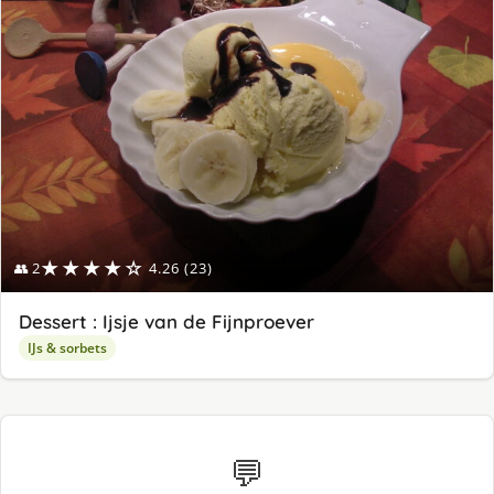
★★★★☆
👥 2
4.26 (23)
Dessert : Ijsje van de Fijnproever
IJs & sorbets
💬