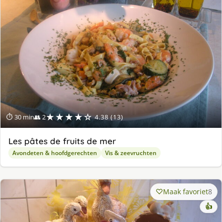
★★★★☆
⏱ 30 min
👥 2
4.38 (13)
Les pâtes de fruits de mer
Avondeten & hoofdgerechten
Vis & zeevruchten
Maak favoriet
8
👍