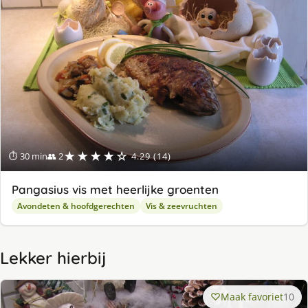
★★★★☆
⏱ 30 min
👥 2
4.29 (14)
Pangasius vis met heerlijke groenten
Avondeten & hoofdgerechten
Vis & zeevruchten
Lekker hierbij
Maak favoriet
10