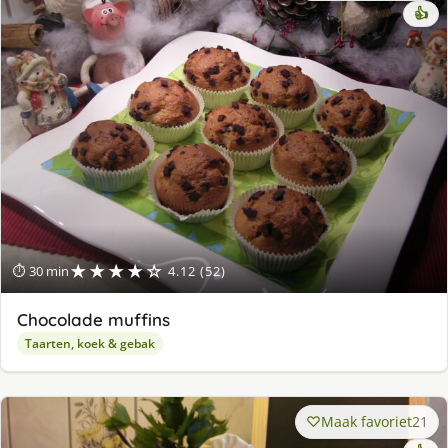
👍
★★★★☆
⏱ 30 min
4.12 (52)
Chocolade muffins
Taarten, koek & gebak
Maak favoriet
21