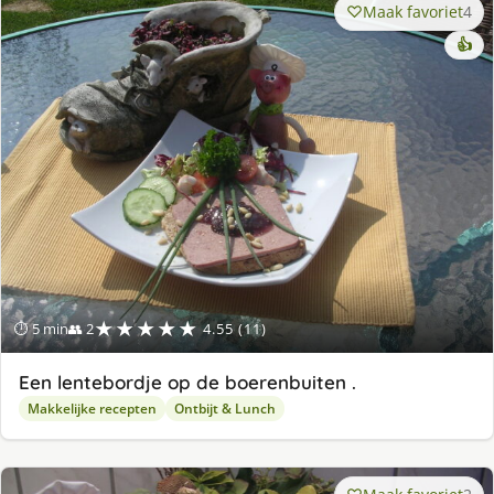
Maak favoriet
4
👍
★★★★★
⏱ 5 min
👥 2
4.55 (11)
Een lentebordje op de boerenbuiten .
Makkelijke recepten
Ontbijt & Lunch