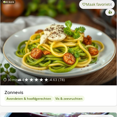
AI-kok
Maak favoriet
4
👍
★★★★★
⏱ 30 min
👥 4
4.63 (78)
Zonnevis
Avondeten & hoofdgerechten
Vis & zeevruchten