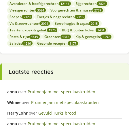
Avondeten & hoofdgerechten
Bijgerechten
12144
3824
Vleesgerechten
Voorgerechten & amuses
3024
2759
Soepen
Toetjes & nagerechten
2120
2115
Vis & zeevruchten
Borrelhapjes & tapas
2094
2015
Taarten, koek & gebak
BBQ & buiten koken
1975
1434
Pasta & rijst
Groenten
Kip & gevogelte
1419
1312
1297
Salades
Gezonde recepten
1216
1177
Laatste reacties
anna
over
Pruimenjam met speculaaskruiden
Wilmie
over
Pruimenjam met speculaaskruiden
HarryLohr
over
Gevuld Turks brood
anna
over
Pruimenjam met speculaaskruiden