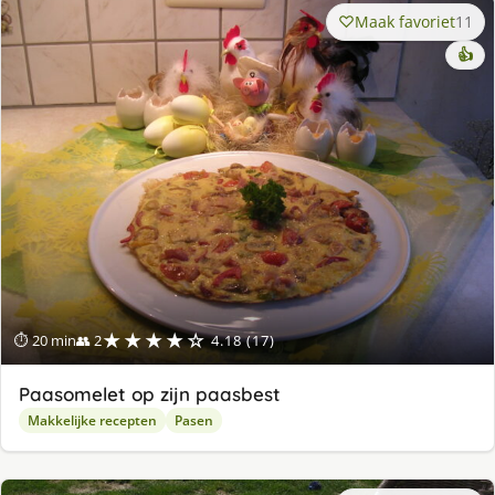
Maak favoriet
11
👍
★★★★☆
⏱ 20 min
👥 2
4.18 (17)
Paasomelet op zijn paasbest
Makkelijke recepten
Pasen