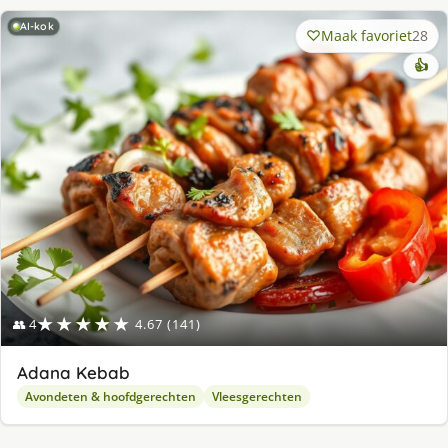
AI-kok
Maak favoriet
28
👍
★★★★★
👥 4
4.67 (141)
Adana Kebab
Avondeten & hoofdgerechten
Vleesgerechten