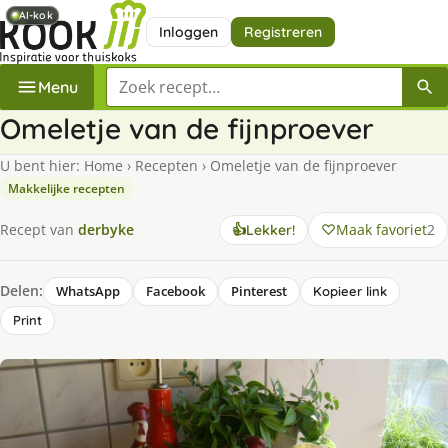
AI-kok
AI-kok
Inloggen
Registreren
Zoek een recept
Menu
Omeletje van de fijnproever
U bent hier:
Home
›
Recepten
›
Omeletje van de fijnproever
Makkelijke recepten
Maak favoriet
2
Recept van
derbyke
👍
Lekker!
Delen:
WhatsApp
Facebook
Pinterest
Kopieer link
Print