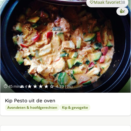
Maak favoriet
38
ke
👍
1
lek
ge
★★★★☆
⏱ 45 min
👥 4
4.39 (96)
Kip Pesto uit de oven
Avondeten & hoofdgerechten
Kip & gevogelte