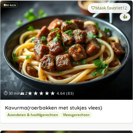
AI-kok
Maak favoriet
12
👍
★★★★★
⏱ 30 min
👥 2
4.64 (83)
Kavurma(roerbakken met stukjes vlees)
Avondeten & hoofdgerechten
Vleesgerechten