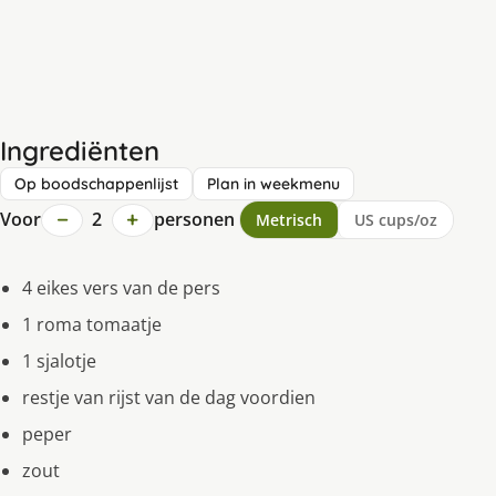
Ingrediënten
Op boodschappenlijst
Plan in weekmenu
−
+
Voor
2
personen
Metrisch
US cups/oz
4 eikes vers van de pers
1 roma tomaatje
1 sjalotje
restje van rijst van de dag voordien
peper
zout