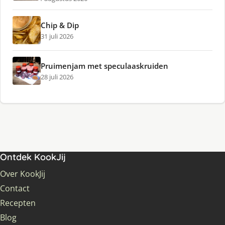
Chip & Dip
31 juli 2026
Pruimenjam met speculaaskruiden
28 juli 2026
Ontdek KookJij
Over KookJij
Contact
Recepten
Blog