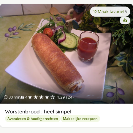
Maak favoriet
5
👍
★★★★☆
⏱ 30 min
👥 4
4.29 (24)
Worstenbrood : heel simpel
Avondeten & hoofdgerechten
Makkelijke recepten