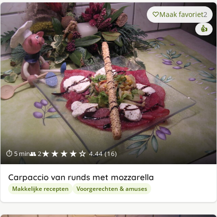
Maak favoriet
2
👍
★★★★☆
⏱ 5 min
👥 2
4.44 (16)
Carpaccio van runds met mozzarella
Makkelijke recepten
Voorgerechten & amuses