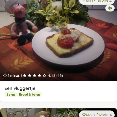
Maak favoriet
2
👍
★★★★☆
⏱ 5 min
👥 1
4.13 (15)
Een vluggertje
Beleg
Brood & beleg
Maak favoriet
4