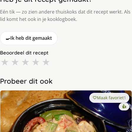
Eén tik — zo zien andere thuiskoks dat dit recept werkt. Als
lid komt het ook in je kooklogboek.
🍳
Ik heb dit gemaakt
Beoordeel dit recept
★
★
★
★
★
Probeer dit ook
Maak favoriet
1
👍