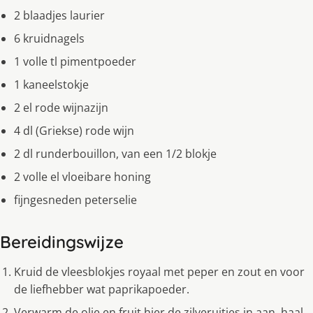
2 blaadjes laurier
6 kruidnagels
1 volle tl pimentpoeder
1 kaneelstokje
2 el rode wijnazijn
4 dl (Griekse) rode wijn
2 dl runderbouillon, van een 1/2 blokje
2 volle el vloeibare honing
fijngesneden peterselie
Bereidingswijze
Kruid de vleesblokjes royaal met peper en zout en voor
de liefhebber wat paprikapoeder.
Verwarm de olie en fruit hier de zilveruitjes in aan, haal