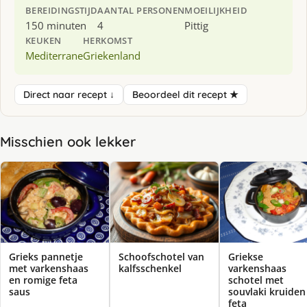
BEREIDINGSTIJD
AANTAL PERSONEN
MOEILIJKHEID
150 minuten
4
Pittig
KEUKEN
HERKOMST
Mediterrane
Griekenland
Direct naar recept ↓
Beoordeel dit recept ★
Misschien ook lekker
Grieks pannetje
Schoofschotel van
Griekse
met varkenshaas
kalfsschenkel
varkenshaas
en romige feta
schotel met
saus
souvlaki kruiden
feta