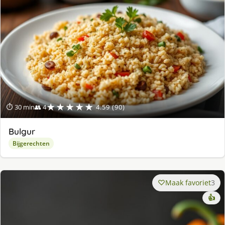
★★★★★
⏱ 30 min
👥 4
4.59 (90)
Bulgur
Bijgerechten
Maak favoriet
3
👍