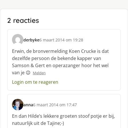
2 reacties
derbyke
6 maart 2014 om 19:28
s
c
Erwin, de bronvermelding Koen Crucke is dat
h
dezelfde persoon de bekende kapper van
r
Samson & Gert en operazanger hoor het wel
e
van je 😉
e
Melden
f
Login om te reageren
:
anna
6 maart 2014 om 17:47
s
c
En dan Hilde’s lekkere groeten stoof potje er bij,
h
natuurlijk uit de Tajine;-)
r