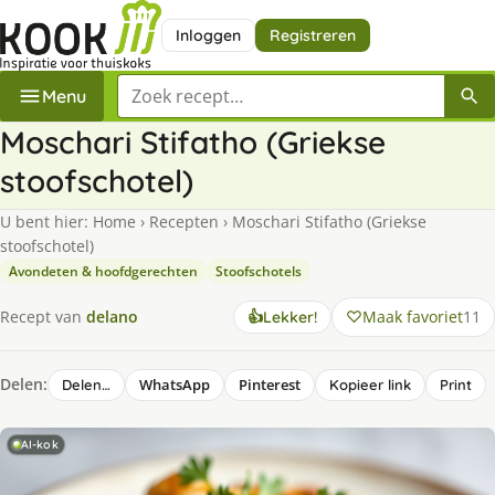
Inloggen
Registreren
Zoek een recept
Menu
Moschari Stifatho (Griekse
stoofschotel)
U bent hier:
Home
›
Recepten
›
Moschari Stifatho (Griekse
stoofschotel)
Avondeten & hoofdgerechten
Stoofschotels
Maak favoriet
11
Recept van
delano
👍
Lekker!
Delen:
WhatsApp
Pinterest
Delen…
Kopieer link
Print
AI-kok