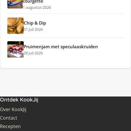
courgette
1 augustus 2026
Chip & Dip
31 juli 2026
Pruimenjam met speculaaskruiden
28 juli 2026
Ontdek KookJij
Over KookJij
Contact
Recepten