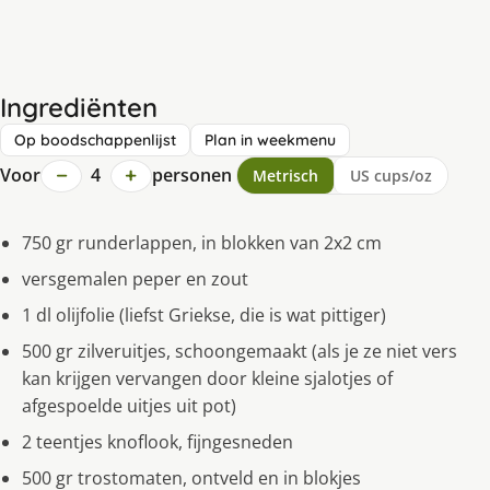
Ingrediënten
Op boodschappenlijst
Plan in weekmenu
−
+
Voor
4
personen
Metrisch
US cups/oz
750 gr runderlappen, in blokken van 2x2 cm
versgemalen peper en zout
1 dl olijfolie (liefst Griekse, die is wat pittiger)
500 gr zilveruitjes, schoongemaakt (als je ze niet vers
kan krijgen vervangen door kleine sjalotjes of
afgespoelde uitjes uit pot)
2 teentjes knoflook, fijngesneden
500 gr trostomaten, ontveld en in blokjes