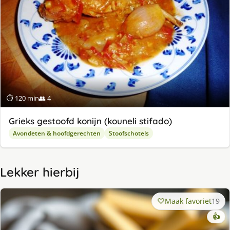
⏱ 120 min
👥 4
Grieks gestoofd konijn (kouneli stifado)
Avondeten & hoofdgerechten
Stoofschotels
Lekker hierbij
Maak favoriet
19
👍