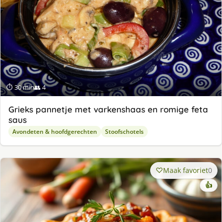
⏱ 30 min
👥 4
Grieks pannetje met varkenshaas en romige feta
saus
Avondeten & hoofdgerechten
Stoofschotels
Maak favoriet
0
👍