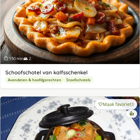
⏱ 150 min
👥 2
Schoofschotel van kalfsschenkel
Avondeten & hoofdgerechten
Stoofschotels
Maak favoriet
3
👍