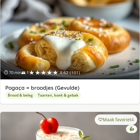
★★★★★
⏱ 70 min
👥 1
4.62 (101)
Pogaça = broodjes (Gevulde)
Brood & beleg
Taarten, koek & gebak
Maak favoriet
4
👍