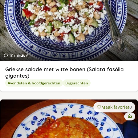
⏱ 10 min
👥 6
Griekse salade met witte bonen (Salata fasólia
gigantes)
Avondeten & hoofdgerechten
Bijgerechten
Maak favoriet
0
👍