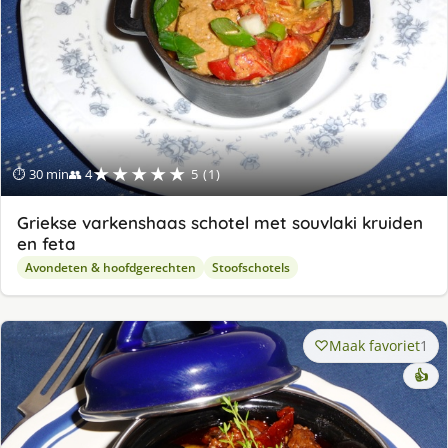
★★★★★
⏱ 30 min
👥 4
5 (1)
Griekse varkenshaas schotel met souvlaki kruiden
en feta
Avondeten & hoofdgerechten
Stoofschotels
Maak favoriet
1
👍