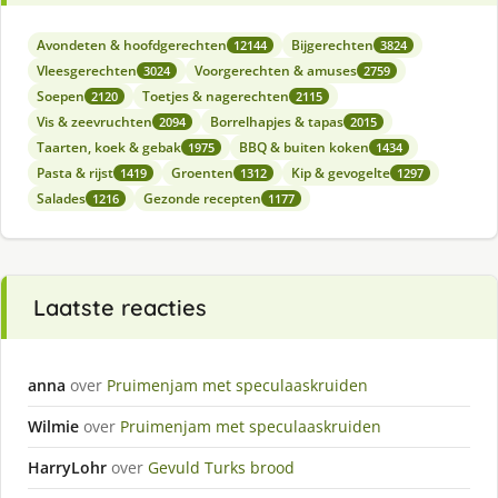
Avondeten & hoofdgerechten
Bijgerechten
12144
3824
Vleesgerechten
Voorgerechten & amuses
3024
2759
Soepen
Toetjes & nagerechten
2120
2115
Vis & zeevruchten
Borrelhapjes & tapas
2094
2015
Taarten, koek & gebak
BBQ & buiten koken
1975
1434
Pasta & rijst
Groenten
Kip & gevogelte
1419
1312
1297
Salades
Gezonde recepten
1216
1177
Laatste reacties
anna
over
Pruimenjam met speculaaskruiden
Wilmie
over
Pruimenjam met speculaaskruiden
HarryLohr
over
Gevuld Turks brood