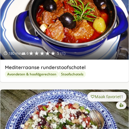
★★★★★
⏱ 180 min
👥 6
5 (1)
Mediterraanse runderstoofschotel
Avondeten & hoofdgerechten
Stoofschotels
Maak favoriet
1
👍