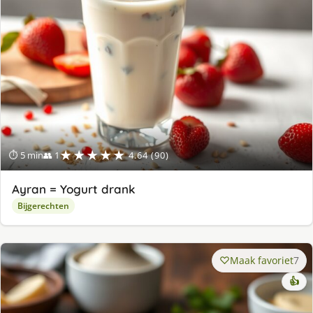
★★★★★
⏱ 5 min
👥 1
4.64 (90)
Ayran = Yogurt drank
Bijgerechten
Maak favoriet
7
👍