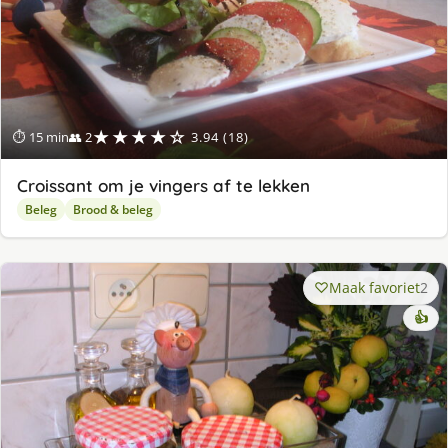
★★★★☆
⏱ 15 min
👥 2
3.94 (18)
Croissant om je vingers af te lekken
Beleg
Brood & beleg
Maak favoriet
2
👍