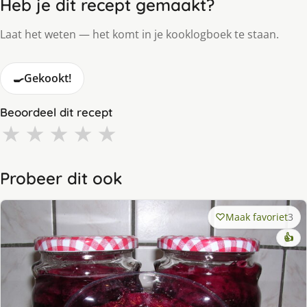
Heb je dit recept gemaakt?
Laat het weten — het komt in je kooklogboek te staan.
🍳
Gekookt!
Beoordeel dit recept
★
★
★
★
★
Probeer dit ook
Maak favoriet
3
👍