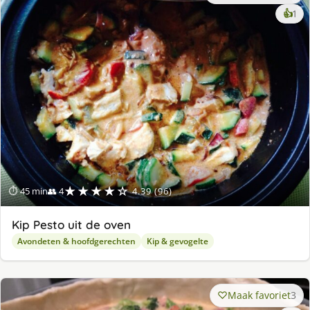
ke
👍
1
lek
ge
★★★★☆
⏱ 45 min
👥 4
4.39 (96)
Kip Pesto uit de oven
Avondeten & hoofdgerechten
Kip & gevogelte
Maak favoriet
3