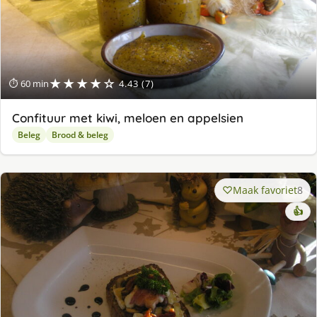
★★★★☆
⏱ 60 min
4.43 (7)
Confituur met kiwi, meloen en appelsien
Beleg
Brood & beleg
Maak favoriet
8
👍