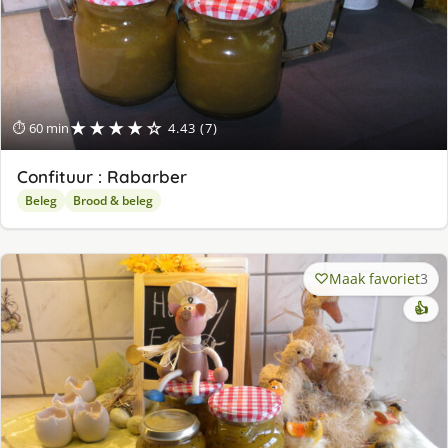
★★★★☆
⏱ 60 min
4.43 (7)
Confituur : Rabarber
Beleg
Brood & beleg
Maak favoriet
3
👍