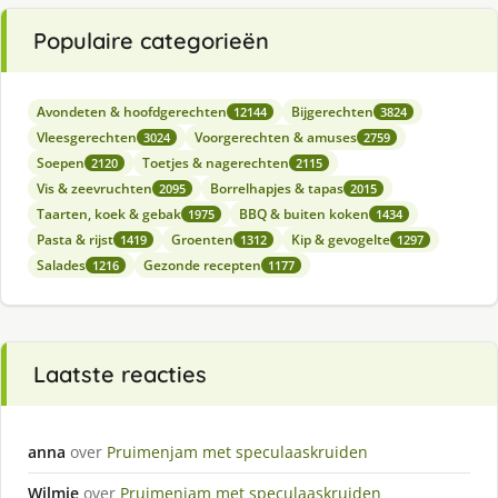
Populaire categorieën
Avondeten & hoofdgerechten
Bijgerechten
12144
3824
Vleesgerechten
Voorgerechten & amuses
3024
2759
Soepen
Toetjes & nagerechten
2120
2115
Vis & zeevruchten
Borrelhapjes & tapas
2095
2015
Taarten, koek & gebak
BBQ & buiten koken
1975
1434
Pasta & rijst
Groenten
Kip & gevogelte
1419
1312
1297
Salades
Gezonde recepten
1216
1177
Laatste reacties
anna
over
Pruimenjam met speculaaskruiden
Wilmie
over
Pruimenjam met speculaaskruiden