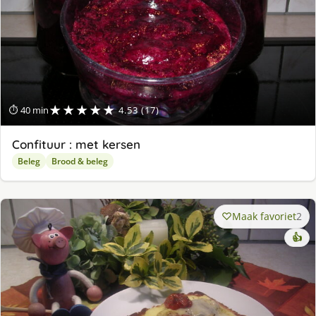
★★★★★
⏱ 40 min
4.53 (17)
Confituur : met kersen
Beleg
Brood & beleg
Maak favoriet
2
👍