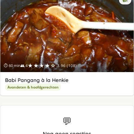
👍
1
lek
ge
★★★★☆
⏱ 60 min
👥 4
3.96 (108)
Babi Pangang à la Henkie
Avondeten & hoofdgerechten
💬
Nog geen reacties