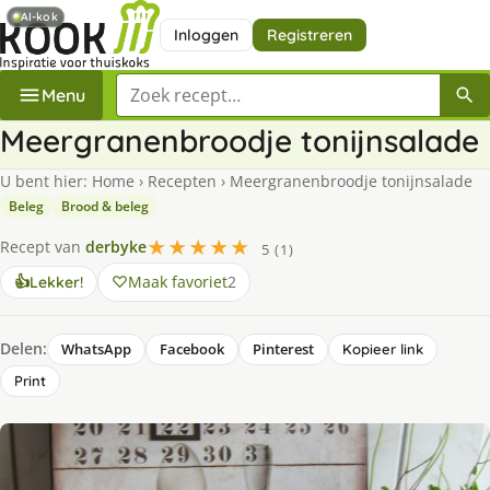
AI-kok
Inloggen
Registreren
Zoek een recept
Menu
Meergranenbroodje tonijnsalade
U bent hier:
Home
›
Recepten
›
Meergranenbroodje tonijnsalade
Beleg
Brood & beleg
★★★★★
Recept van
derbyke
5 (1)
Maak favoriet
2
👍
Lekker!
Delen:
WhatsApp
Facebook
Pinterest
Kopieer link
Print