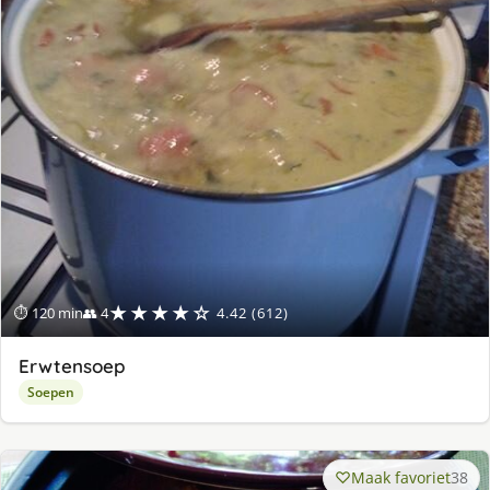
★★★★☆
⏱ 120 min
👥 4
4.42 (612)
Erwtensoep
Soepen
Maak favoriet
38