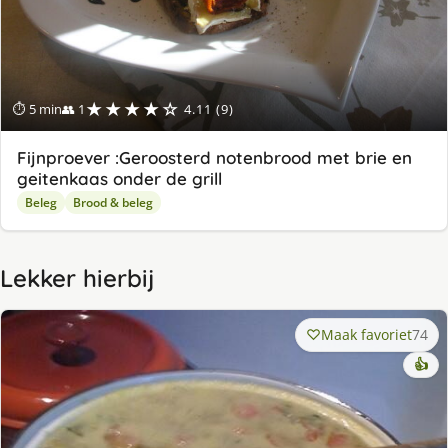
★★★★☆
⏱ 5 min
👥 1
4.11 (9)
Fijnproever :Geroosterd notenbrood met brie en
geitenkaas onder de grill
Beleg
Brood & beleg
Lekker hierbij
Maak favoriet
74
👍