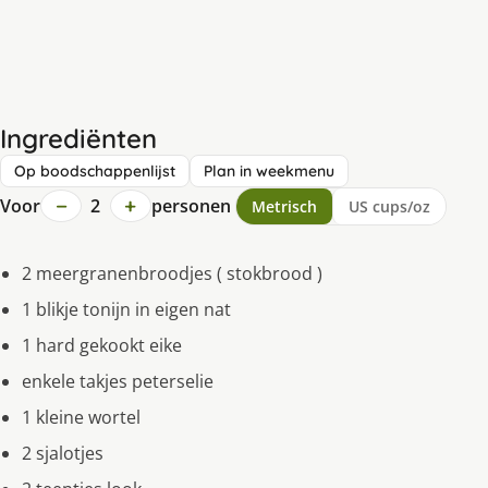
Ingrediënten
Op boodschappenlijst
Plan in weekmenu
−
+
Voor
2
personen
Metrisch
US cups/oz
2 meergranenbroodjes ( stokbrood )
1 blikje tonijn in eigen nat
1 hard gekookt eike
enkele takjes peterselie
1 kleine wortel
2 sjalotjes