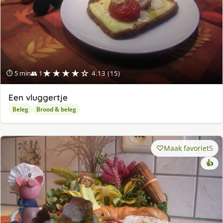
★★★★☆
⏱ 5 min
👥 1
4.13 (15)
Een vluggertje
Beleg
Brood & beleg
Maak favoriet
5
👍