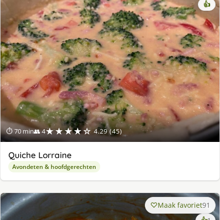
👍
★★★★☆
⏱ 70 min
👥 4
4.29 (45)
Quiche Lorraine
Avondeten & hoofdgerechten
Maak favoriet
91
ke