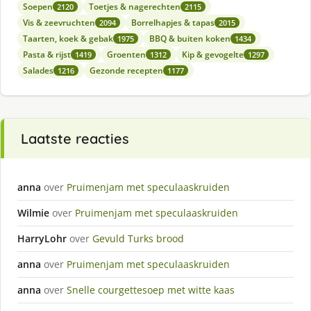
Soepen
Toetjes & nagerechten
2120
2115
Vis & zeevruchten
Borrelhapjes & tapas
2094
2015
Taarten, koek & gebak
BBQ & buiten koken
1975
1434
Pasta & rijst
Groenten
Kip & gevogelte
1419
1312
1297
Salades
Gezonde recepten
1216
1177
Laatste reacties
anna
over
Pruimenjam met speculaaskruiden
Wilmie
over
Pruimenjam met speculaaskruiden
HarryLohr
over
Gevuld Turks brood
anna
over
Pruimenjam met speculaaskruiden
anna
over
Snelle courgettesoep met witte kaas