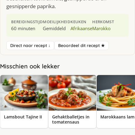
gesnipperde paprika.
BEREIDINGSTIJD
MOEILIJKHEID
KEUKEN
HERKOMST
60 minuten
Gemiddeld
Afrikaanse
Marokko
Direct naar recept ↓
Beoordeel dit recept ★
Misschien ook lekker
Lamsbout Tajine II
Gehaktballetjes in
Marokkaans lam
tomatensaus