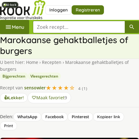
AI-kok
AI-kok
AI-kok
AI-kok
AI-kok
AI-kok
AI-kok
Inloggen
Registreren
Zoek een recept
Menu
Marokaanse gehaktballetjes of
burgers
U bent hier:
Home
›
Recepten
›
Marokaanse gehaktballetjes of
burgers
Bijgerechten
Vleesgerechten
★★★★☆
Recept van
sensowier
4 (1)
Maak favoriet
9
👍
Lekker!
Delen:
WhatsApp
Facebook
Pinterest
Kopieer link
Print