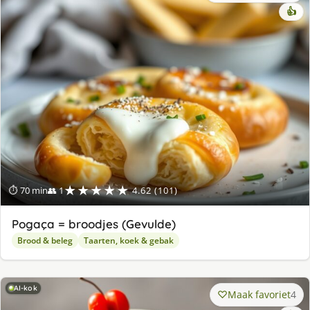
👍
★★★★★
⏱ 70 min
👥 1
4.62 (101)
Pogaça = broodjes (Gevulde)
Brood & beleg
Taarten, koek & gebak
AI-kok
Maak favoriet
4