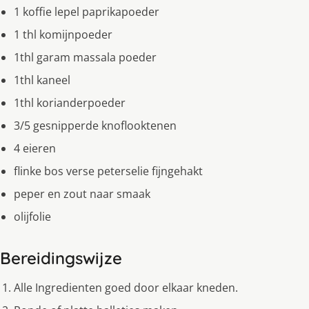
1 koffie lepel paprikapoeder
1 thl komijnpoeder
1thl garam massala poeder
1thl kaneel
1thl korianderpoeder
3/5 gesnipperde knoflooktenen
4 eieren
flinke bos verse peterselie fijngehakt
peper en zout naar smaak
olijfolie
Bereidingswijze
Alle Ingredienten goed door elkaar kneden.