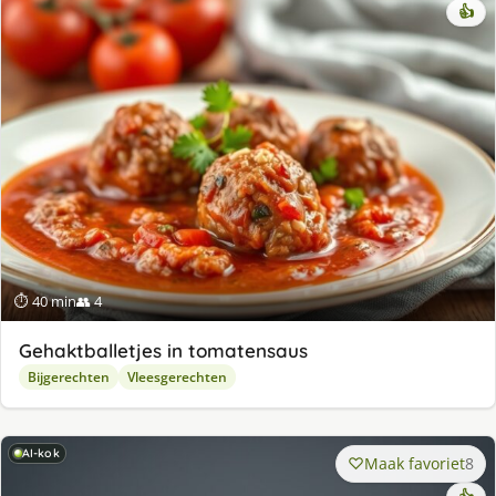
👍
⏱ 40 min
👥 4
Gehaktballetjes in tomatensaus
Bijgerechten
Vleesgerechten
AI-kok
Maak favoriet
8