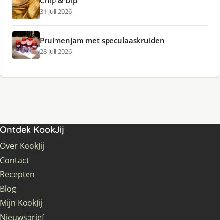
Chip & Dip
31 juli 2026
Pruimenjam met speculaaskruiden
28 juli 2026
Ontdek KookJij
Over KookJij
Contact
Recepten
Blog
Mijn KookJij
Nieuwsbrief