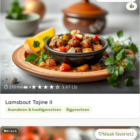
👍
★★★★☆
⏱ 210 min
👥 4
3.67 (3)
Lamsbout Tajine II
Avondeten & hoofdgerechten
Bijgerechten
AI-kok
Maak favoriet
2