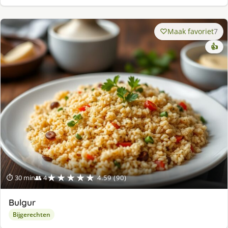
Maak favoriet
7
👍
★★★★★
⏱ 30 min
👥 4
4.59 (90)
Bulgur
Bijgerechten