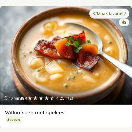
Maak favoriet
7
👍
★★★★☆
⏱ 40 min
👥 4
4.25 (12)
Witloofsoep met spekjes
Soepen