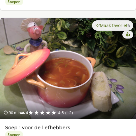
Soepen
Maak favoriet
6
👍
★★★★★
⏱ 30 min
👥 4
4.5 (12)
Soep : voor de liefhebbers
Soepen