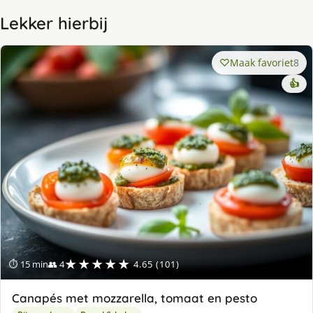
Lekker hierbij
Maak favoriet
8
👍
★★★★★
⏱ 15 min
👥 4
4.65 (101)
Canapés met mozzarella, tomaat en pesto