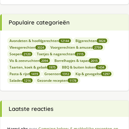
Populaire categorieën
Avondeten & hoofdgerechten
Bijgerechten
12144
3824
Vleesgerechten
Voorgerechten & amuses
3024
2759
Soepen
Toetjes & nagerechten
2120
2115
Vis & zeevruchten
Borrelhapjes & tapas
2094
2015
Taarten, koek & gebak
BBQ & buiten koken
1975
1434
Pasta & rijst
Groenten
Kip & gevogelte
1419
1312
1297
Salades
Gezonde recepten
1216
1178
Laatste reacties
HarryLohr
over
Camping koken: 5 makkelijke recepten en