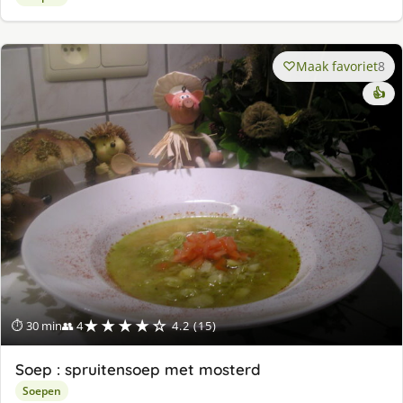
Maak favoriet
8
👍
★★★★☆
⏱ 30 min
👥 4
4.2 (15)
Soep : spruitensoep met mosterd
Soepen