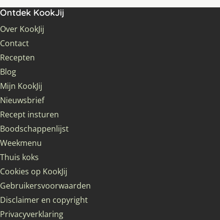
Ontdek KookJij
Over KookJij
Contact
Recepten
Blog
Mijn KookJij
Nieuwsbrief
Recept insturen
Boodschappenlijst
Weekmenu
Thuis koks
Cookies op KookJij
Gebruikersvoorwaarden
Disclaimer en copyright
Privacyverklaring