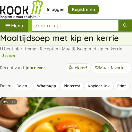
Inloggen
Registreren
Zoek een recept
Menu
Maaltijdsoep met kip en kerrie
U bent hier:
Home
›
Recepten
›
Maaltijdsoep met kip en kerrie
Soepen
Maak favoriet
1
Recept van
fijnproever
👍
Lekker!
Delen:
WhatsApp
Pinterest
Delen…
Kopieer link
Print
AI-kok