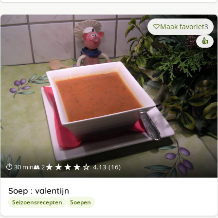
Maak favoriet
3
👍
★★★★☆
⏱ 30 min
👥 2
4.13 (16)
Soep : valentijn
Seizoensrecepten
Soepen