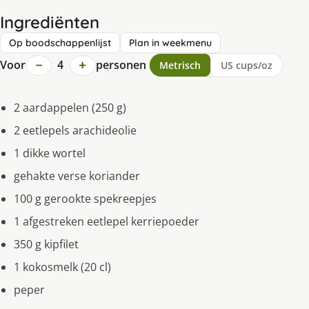
Ingrediënten
Op boodschappenlijst
Plan in weekmenu
−
+
Voor
4
personen
Metrisch
US cups/oz
2 aardappelen (250 g)
2 eetlepels arachideolie
1 dikke wortel
gehakte verse koriander
100 g gerookte spekreepjes
1 afgestreken eetlepel kerriepoeder
350 g kipfilet
1 kokosmelk (20 cl)
peper