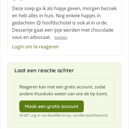
c
Deze soep ga ik als hapje geven, morgen bezoek
h
en heb alles in huis. Nog enkele hapjes in
r
gedachten 😉 hoofdschotel is ook al in orde.
e
Dessertje gaat een ijsje worden met chocolade
e
f
saus en advocaat.
Melden
:
Login om te reageren
Laat een reactie achter
Reageren kan met een gratis account, zodat
andere thuiskoks weten van wie de tip komt.
Maak een gratis account
Al lid? Log in via dezelfde knop, zonder wachtwoord.