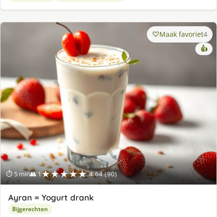
Maak favoriet
4
👍
★★★★★
⏱ 5 min
👥 1
4.64 (90)
Ayran = Yogurt drank
Bijgerechten