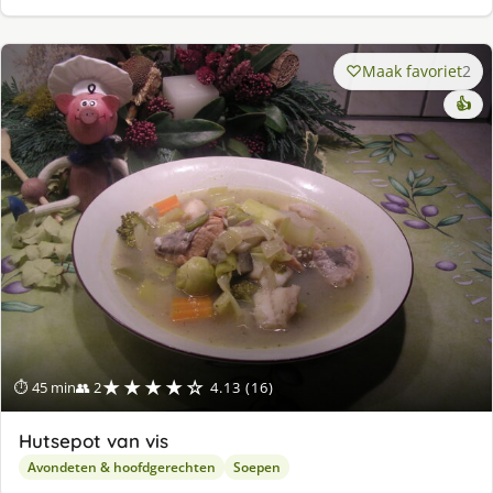
Maak favoriet
2
👍
★★★★☆
⏱ 45 min
👥 2
4.13 (16)
Hutsepot van vis
Avondeten & hoofdgerechten
Soepen