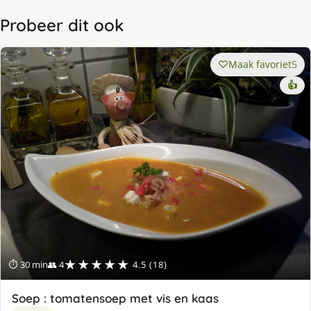
Probeer dit ook
Maak favoriet
5
👍
★★★★★
⏱ 30 min
👥 4
4.5 (18)
Soep : tomatensoep met vis en kaas