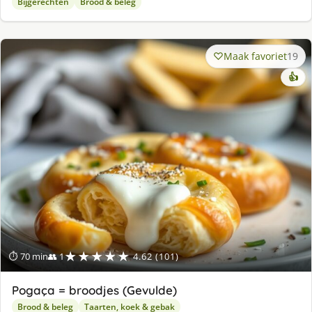
Bijgerechten
Brood & beleg
Maak favoriet
19
👍
★★★★★
⏱ 70 min
👥 1
4.62 (101)
Pogaça = broodjes (Gevulde)
Brood & beleg
Taarten, koek & gebak