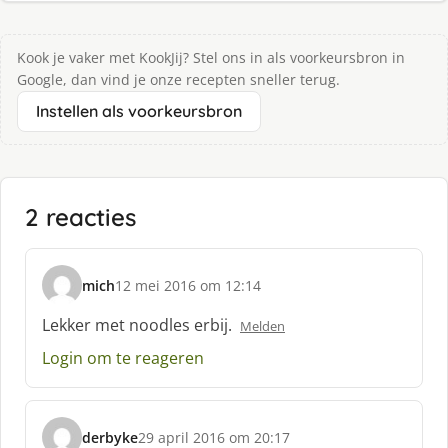
Kook je vaker met KookJij? Stel ons in als voorkeursbron in
Google, dan vind je onze recepten sneller terug.
Instellen als voorkeursbron
2 reacties
mich
12 mei 2016 om 12:14
s
c
Lekker met noodles erbij.
Melden
h
Login om te reageren
r
e
e
f
derbyke
29 april 2016 om 20:17
:
s