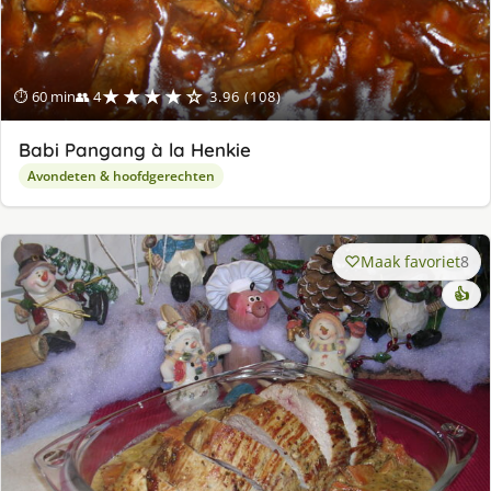
★★★★☆
⏱ 60 min
👥 4
3.96 (108)
Babi Pangang à la Henkie
Avondeten & hoofdgerechten
Maak favoriet
8
👍