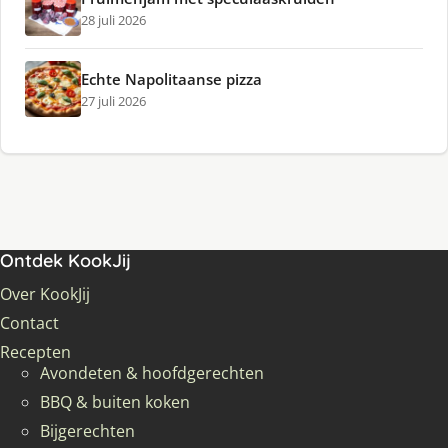
28 juli 2026
Echte Napolitaanse pizza
27 juli 2026
Ontdek KookJij
Over KookJij
Contact
Recepten
Avondeten & hoofdgerechten
BBQ & buiten koken
Bijgerechten