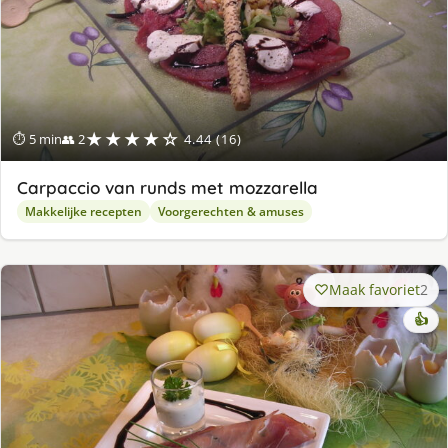
★★★★☆
⏱ 5 min
👥 2
4.44 (16)
Carpaccio van runds met mozzarella
Makkelijke recepten
Voorgerechten & amuses
Maak favoriet
2
👍