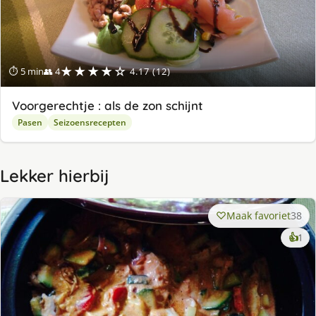
★★★★☆
⏱ 5 min
👥 4
4.17 (12)
Voorgerechtje : als de zon schijnt
Pasen
Seizoensrecepten
Lekker hierbij
Maak favoriet
38
ke
👍
1
lek
ge