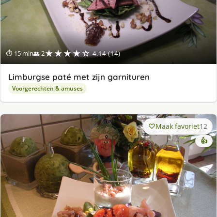
★★★★☆
⏱ 15 min
👥 2
4.14 (14)
Limburgse paté met zijn garnituren
Voorgerechten & amuses
Maak favoriet
12
👍