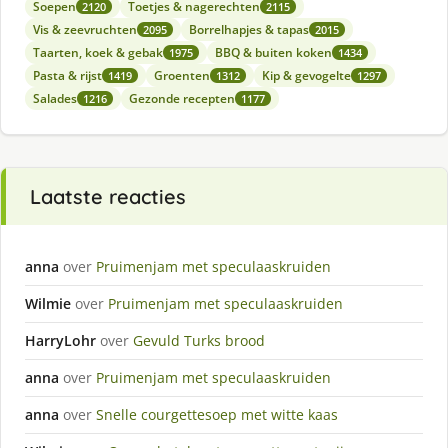
Soepen
Toetjes & nagerechten
2120
2115
Vis & zeevruchten
Borrelhapjes & tapas
2095
2015
Taarten, koek & gebak
BBQ & buiten koken
1975
1434
Pasta & rijst
Groenten
Kip & gevogelte
1419
1312
1297
Salades
Gezonde recepten
1216
1177
Laatste reacties
anna
over
Pruimenjam met speculaaskruiden
Wilmie
over
Pruimenjam met speculaaskruiden
HarryLohr
over
Gevuld Turks brood
anna
over
Pruimenjam met speculaaskruiden
anna
over
Snelle courgettesoep met witte kaas