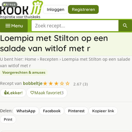
AI-kok
Inloggen
Registreren
Zoek een recept
Menu
Loempia met Stilton op een
salade van witlof met r
U bent hier:
Home
›
Recepten
›
Loempia met Stilton op een salade
van witlof met r
Voorgerechten & amuses
★★★☆☆
Recept van
bobbeltje
2.67 (3)
Maak favoriet
3
👍
Lekker!
Delen:
WhatsApp
Facebook
Pinterest
Kopieer link
Print