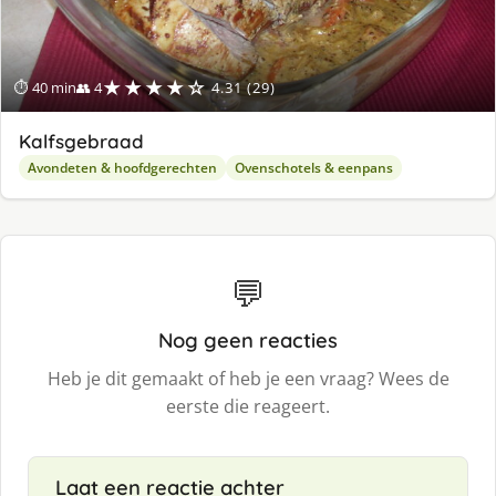
★★★★☆
⏱ 40 min
👥 4
4.31 (29)
Kalfsgebraad
Avondeten & hoofdgerechten
Ovenschotels & eenpans
💬
Nog geen reacties
Heb je dit gemaakt of heb je een vraag? Wees de
eerste die reageert.
Laat een reactie achter