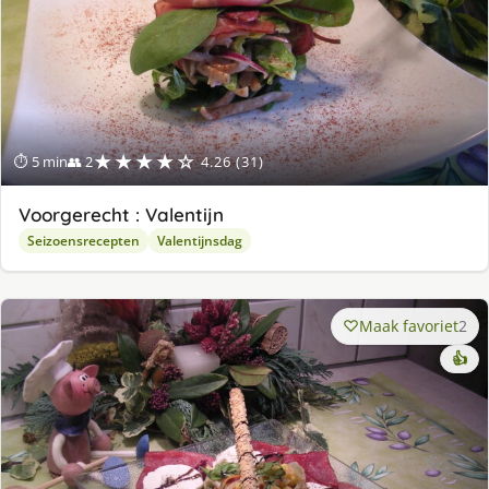
★★★★☆
⏱ 5 min
👥 2
4.26 (31)
Voorgerecht : Valentijn
Seizoensrecepten
Valentijnsdag
Maak favoriet
2
👍