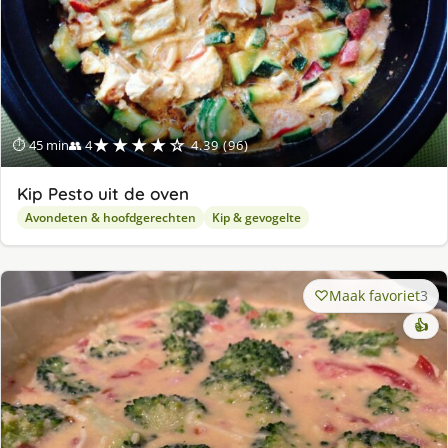
★★★★☆
⏱ 45 min
👥 4
4.39 (96)
Kip Pesto uit de oven
Avondeten & hoofdgerechten
Kip & gevogelte
Maak favoriet
3
👍