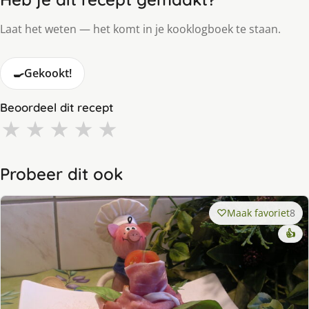
Laat het weten — het komt in je kooklogboek te staan.
🍳
Gekookt!
Beoordeel dit recept
★
★
★
★
★
Probeer dit ook
Maak favoriet
8
👍