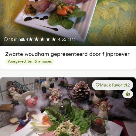
★★★★★
⏱ 10 min
👥 4
4.55 (11)
Zwarte woudham gepresenteerd door fijnproever
Voorgerechten & amuses
Maak favoriet
2
👍