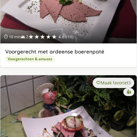
★★★★★
⏱ 10 min
👥 2
4.6 (10)
Voorgerecht met ardeense boerenpaté
Voorgerechten & amuses
Maak favoriet
3
👍