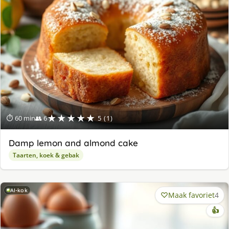
★★★★★
⏱ 60 min
👥 6
5 (1)
Damp lemon and almond cake
Taarten, koek & gebak
AI-kok
Maak favoriet
4
👍