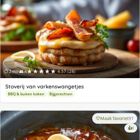
★★★★★
⏱ 2 min
👥 4
4.57 (28)
Stoverij van varkenswangetjes
BBQ & buiten koken
Bijgerechten
Maak favoriet
91
ke
👍
1
lek
ge