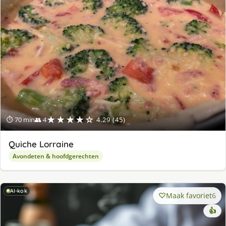
★★★★☆
⏱ 70 min
👥 4
4.29 (45)
Quiche Lorraine
Avondeten & hoofdgerechten
AI-kok
Maak favoriet
6
👍