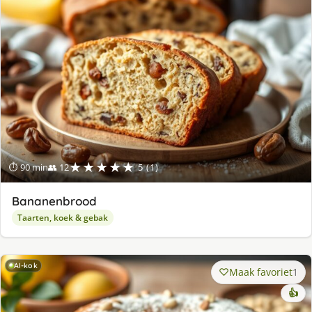
★★★★★
⏱ 90 min
👥 12
5 (1)
Bananenbrood
Taarten, koek & gebak
AI-kok
Maak favoriet
1
👍