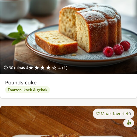
★★★★☆
⏱ 90 min
👥 4
4 (1)
Pounds cake
Taarten, koek & gebak
Maak favoriet
0
👍