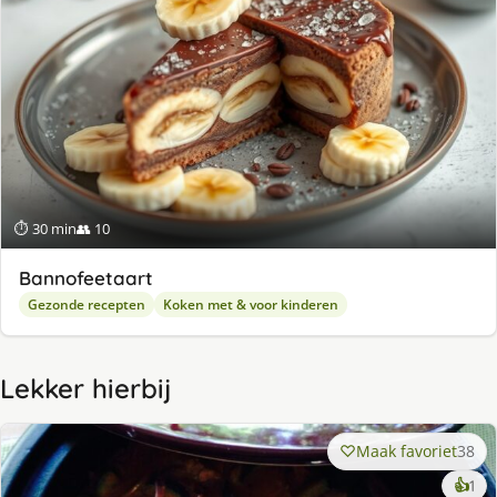
⏱ 30 min
👥 10
Bannofeetaart
Gezonde recepten
Koken met & voor kinderen
Lekker hierbij
Maak favoriet
38
ke
👍
1