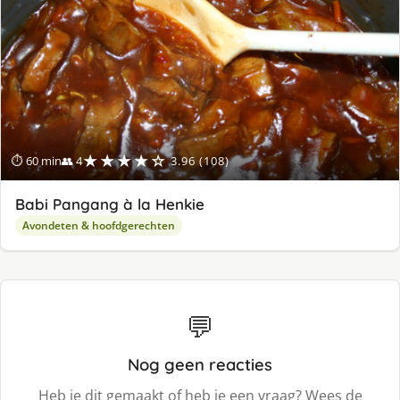
★★★★☆
⏱ 60 min
👥 4
3.96 (108)
Babi Pangang à la Henkie
Avondeten & hoofdgerechten
💬
Nog geen reacties
Heb je dit gemaakt of heb je een vraag? Wees de