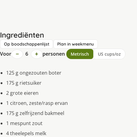
Ingrediënten
Op boodschappenlijst
Plan in weekmenu
−
+
Voor
6
personen
Metrisch
US cups/oz
125 g ongezouten boter
175 g rietsuiker
2 grote eieren
1 citroen, zeste/rasp ervan
175 g zelfrijzend bakmeel
1 mespunt zout
4 theelepels melk