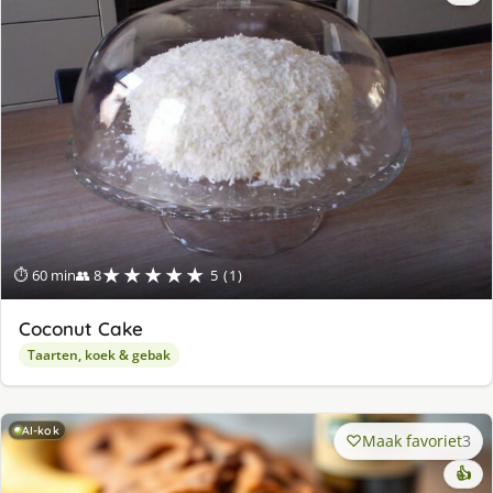
★★★★★
⏱ 60 min
👥 8
5 (1)
Coconut Cake
Taarten, koek & gebak
AI-kok
Maak favoriet
3
👍