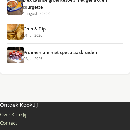
Mexicaanse groentesoep met gehakt en
courgette
1 augustus 2026
Chip & Dip
31 juli 2026
Pruimenjam met speculaaskruiden
28 juli 2026
Ontdek KookJij
Over KookJij
Contact