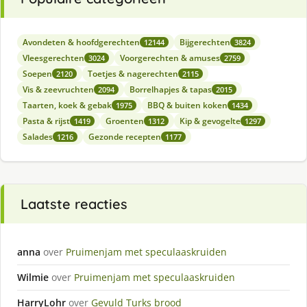
Avondeten & hoofdgerechten
Bijgerechten
12144
3824
Vleesgerechten
Voorgerechten & amuses
3024
2759
Soepen
Toetjes & nagerechten
2120
2115
Vis & zeevruchten
Borrelhapjes & tapas
2094
2015
Taarten, koek & gebak
BBQ & buiten koken
1975
1434
Pasta & rijst
Groenten
Kip & gevogelte
1419
1312
1297
Salades
Gezonde recepten
1216
1177
Laatste reacties
anna
over
Pruimenjam met speculaaskruiden
Wilmie
over
Pruimenjam met speculaaskruiden
HarryLohr
over
Gevuld Turks brood