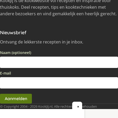
KookJij is dé kookwebsite vol recepten en inspiratie voor
thuiskoks. Deel recepten, tips en kooktechnieken met
andere bezoekers en vind gemakkelijk een heerlijk gerecht.
Nieuwsbrief
Ontvang de lekkerste recepten in je inbox.
Naam (optioneel)
E-mail
Aanmelden
© Copyright 2004 - 2026 KookJij.nl, Alle rechten voorbehouden
×