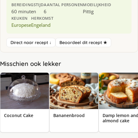
BEREIDINGSTIJD
AANTAL PERSONEN
MOEILIJKHEID
60 minuten
6
Pittig
KEUKEN
HERKOMST
Europese
Engeland
Direct naar recept ↓
Beoordeel dit recept ★
Misschien ook lekker
Coconut Cake
Bananenbrood
Damp lemon an
almond cake