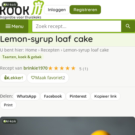
AI-kok
AI-kok
AI-kok
AI-kok
Inloggen
Registreren
Zoek een recept
Menu
Lemon-syrup loaf cake
U bent hier:
Home
›
Recepten
›
Lemon-syrup loaf cake
Taarten, koek & gebak
★★★★★
Recept van
brinkie1970
5 (1)
Maak favoriet
2
👍
Lekker!
Delen:
WhatsApp
Facebook
Pinterest
Kopieer link
Print
AI-kok