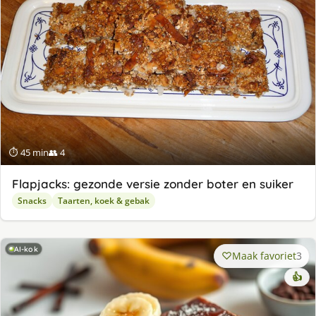
⏱ 45 min
👥 4
Flapjacks: gezonde versie zonder boter en suiker
Snacks
Taarten, koek & gebak
AI-kok
Maak favoriet
3
👍