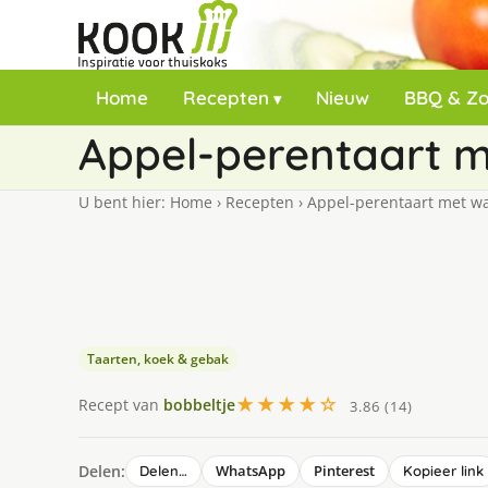
Home
Recepten
Nieuw
BBQ & Z
Appel-perentaart 
U bent hier:
Home
›
Recepten
›
Appel-perentaart met w
Taarten, koek & gebak
★★★★☆
Recept van
bobbeltje
3.86 (14)
Delen:
WhatsApp
Pinterest
Delen…
Kopieer link