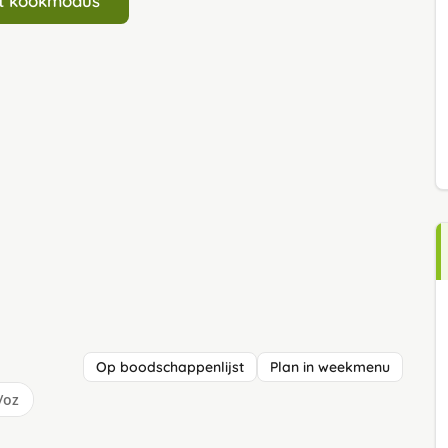
art kookmodus
Op boodschappenlijst
Plan in weekmenu
/oz