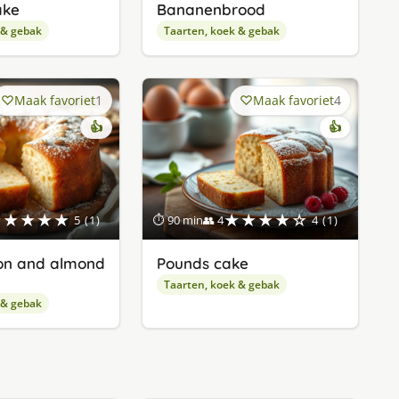
ake
Bananenbrood
 & gebak
Taarten, koek & gebak
Maak favoriet
1
Maak favoriet
4
👍
👍
★★★★★
★★★★☆
5 (1)
⏱ 90 min
👥 4
4 (1)
n and almond
Pounds cake
Taarten, koek & gebak
 & gebak