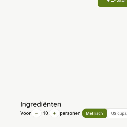
👩‍🍳 St
Ingrediënten
−
+
Voor
10
personen
Metrisch
US cups