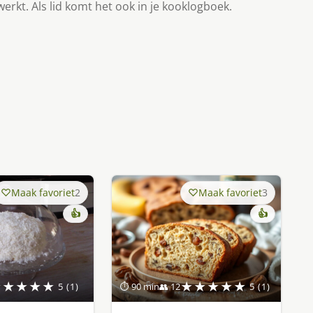
werkt. Als lid komt het ook in je kooklogboek.
Maak favoriet
2
Maak favoriet
3
👍
👍
★★★★★
★★★★★
5 (1)
⏱ 90 min
👥 12
5 (1)