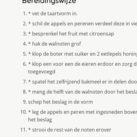
Bereidingswijze
* vet de taartvorm in.
* schil de appels en perenen verdeel deze in vi
* besprenkel het fruit met citroensap
* hak de walnoten grof
* klop de boter met suiker en 2 eetlepels honi
* klop een voor een de eieren erdoor en zorg 
toegevoegd
* spatel het zelfrijzend bakmeel er in delen doo
* meng de helft van de walnoten door het besl
schep het beslag in de vorm
* leg de appels en peren met ingesneden boven
het beslag
* strooi de rest van de noten erover