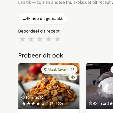
Eén tik — zo zien andere thuiskoks dat dit recept 
🍳
Ik heb dit gemaakt
Beoordeel dit recept
★
★
★
★
★
Probeer dit ook
Maak favoriet
15
👍
⏱ 30 min
👥 10
★★★★☆
4.27 (100)
⏱ 60 min
👥 8