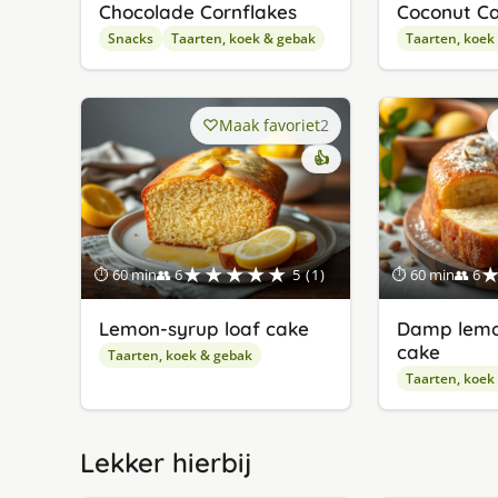
Chocolade Cornflakes
Coconut C
Snacks
Taarten, koek & gebak
Taarten, koek
Maak favoriet
2
👍
★★★★★
⏱ 60 min
👥 6
5 (1)
⏱ 60 min
👥 6
Lemon-syrup loaf cake
Damp lemo
cake
Taarten, koek & gebak
Taarten, koek
Lekker hierbij