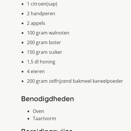
1 citroen(sap)
2 handperen
2 appels
100 gram walnoten
200 gram boter
150 gram suiker
1,5 dl honing
4 eieren
200 gram zelfrijzend bakmeel kaneelpoeder
Benodigdheden
Oven
Taartvorm