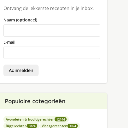
Ontvang de lekkerste recepten in je inbox.
Naam (optioneel)
E-mail
Aanmelden
Populaire categorieën
Avondeten & hoofdgerechten
12144
Bijgerechten
Vleesgerechten
3824
3024