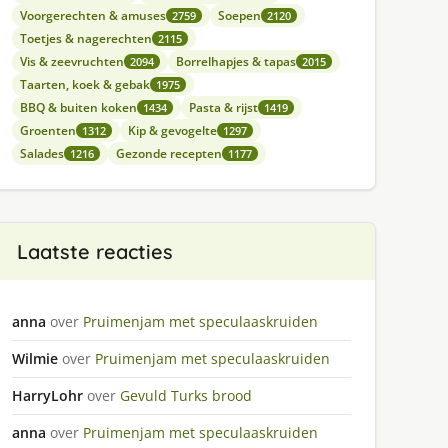
Voorgerechten & amuses
Soepen
2759
2120
Toetjes & nagerechten
2115
Vis & zeevruchten
Borrelhapjes & tapas
2094
2015
Taarten, koek & gebak
1975
BBQ & buiten koken
Pasta & rijst
1434
1419
Groenten
Kip & gevogelte
1312
1297
Salades
Gezonde recepten
1216
1177
Laatste reacties
anna
over
Pruimenjam met speculaaskruiden
Wilmie
over
Pruimenjam met speculaaskruiden
HarryLohr
over
Gevuld Turks brood
anna
over
Pruimenjam met speculaaskruiden