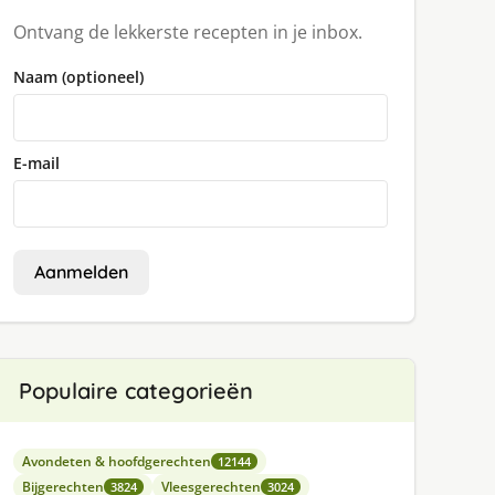
Ontvang de lekkerste recepten in je inbox.
Naam (optioneel)
E-mail
Aanmelden
Populaire categorieën
Avondeten & hoofdgerechten
12144
Bijgerechten
Vleesgerechten
3824
3024