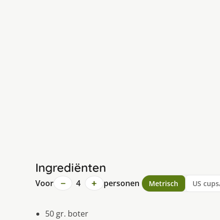
Ingrediënten
−
+
Voor
4
personen
Metrisch
US cups
50 gr. boter