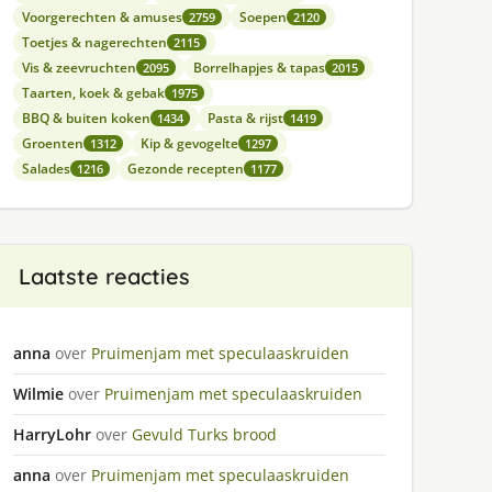
Voorgerechten & amuses
Soepen
2759
2120
Toetjes & nagerechten
2115
Vis & zeevruchten
Borrelhapjes & tapas
2095
2015
Taarten, koek & gebak
1975
BBQ & buiten koken
Pasta & rijst
1434
1419
Groenten
Kip & gevogelte
1312
1297
Salades
Gezonde recepten
1216
1177
Laatste reacties
anna
over
Pruimenjam met speculaaskruiden
Wilmie
over
Pruimenjam met speculaaskruiden
HarryLohr
over
Gevuld Turks brood
anna
over
Pruimenjam met speculaaskruiden