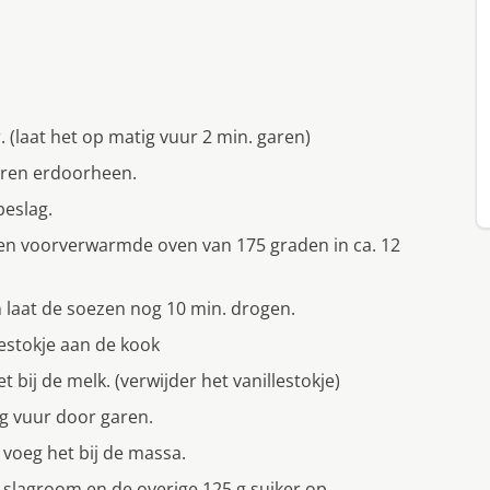
 (laat het op matig vuur 2 min. garen)
ieren erdoorheen.
beslag.
een voorverwarmde oven van 175 graden in ca. 12
 laat de soezen nog 10 min. drogen.
estokje aan de kook
bij de melk. (verwijder het vanillestokje)
ig vuur door garen.
 voeg het bij de massa.
 slagroom en de overige 125 g suiker op.