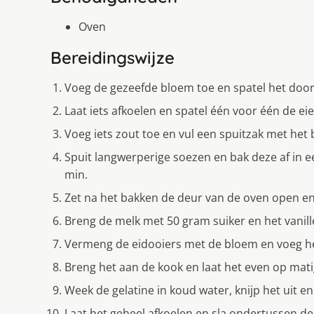
Oven
Bereidingswijze
Voeg de gezeefde bloem toe en spatel het door.
Laat iets afkoelen en spatel één voor één de e
Voeg iets zout toe en vul een spuitzak met het 
Spuit langwerperige soezen en bak deze af in 
min.
Zet na het bakken de deur van de oven open en
Breng de melk met 50 gram suiker en het vanill
Vermeng de eidooiers met de bloem en voeg het 
Breng het aan de kook en laat het even op mat
Week de gelatine in koud water, knijp het uit en
Laat het geheel afkoelen en sla ondertussen de