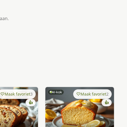
taan.
AI-kok
Maak favoriet
3
Maak favoriet
2
👍
👍