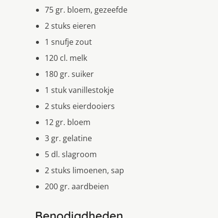
75 gr. bloem, gezeefde
2 stuks eieren
1 snufje zout
120 cl. melk
180 gr. suiker
1 stuk vanillestokje
2 stuks eierdooiers
12 gr. bloem
3 gr. gelatine
5 dl. slagroom
2 stuks limoenen, sap
200 gr. aardbeien
Benodigdheden