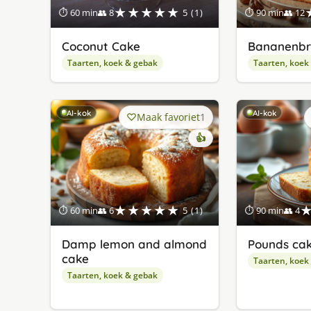
★★★★★
⏱ 60 min
👥 8
5 (1)
⏱ 90 min
👥 12
Coconut Cake
Bananenb
Taarten, koek & gebak
Taarten, koek
AI-kok
AI-kok
Maak favoriet
1
👍
★★★★★
⏱ 60 min
👥 6
5 (1)
⏱ 90 min
👥 4
Damp lemon and almond
Pounds ca
cake
Taarten, koek
Taarten, koek & gebak