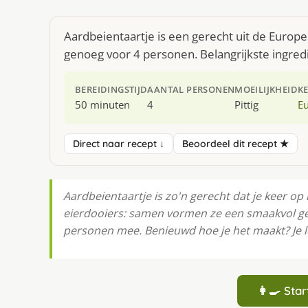
Aardbeientaartje is een gerecht uit de Europ
genoeg voor 4 personen. Belangrijkste ingredi
BEREIDINGSTIJD
AANTAL PERSONEN
MOEILIJKHEID
K
50 minuten
4
Pittig
E
Direct naar recept ↓
Beoordeel dit recept ★
Aardbeientaartje is zo'n gerecht dat je keer op 
eierdooiers: samen vormen ze een smaakvol geh
personen mee. Benieuwd hoe je het maakt? Je l
👩‍🍳 St