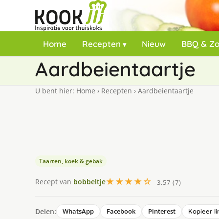
Home
Recepten
Nieuw
BBQ & Z
Aardbeientaartje
U bent hier:
Home
›
Recepten
›
Aardbeientaartje
Taarten, koek & gebak
★★★★☆
Recept van
bobbeltje
3.57 (7)
Delen:
WhatsApp
Facebook
Pinterest
Kopieer li