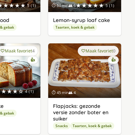
★★★★★
★★★★★
5 (1)
⏱ 60 min
👥 6
5 (1)
rood
Lemon-syrup loaf cake
 & gebak
Taarten, koek & gebak
Maak favoriet
4
Maak favoriet
0
👍
👍
★★★★☆
4 (1)
⏱ 45 min
👥 4
ke
Flapjacks: gezonde
versie zonder boter en
 & gebak
suiker
Snacks
Taarten, koek & gebak