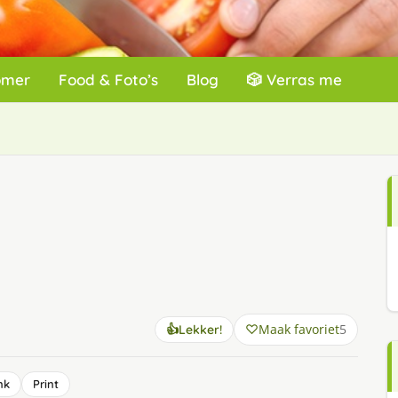
omer
Food & Foto’s
Blog
🎲 Verras me
Maak favoriet
5
👍
Lekker!
nk
Print