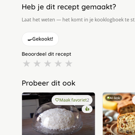
Heb je dit recept gemaakt?
Laat het weten — het komt in je kooklogboek te s
🍳
Gekookt!
Beoordeel dit recept
★
★
★
★
★
Probeer dit ook
AI-kok
Maak favoriet
2
👍