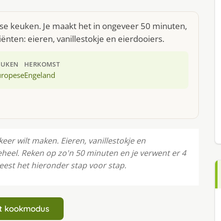
ese keuken. Je maakt het in ongeveer 50 minuten,
ënten: eieren, vanillestokje en eierdooiers.
EUKEN
HERKOMST
uropese
Engeland
keer wilt maken. Eieren, vanillestokje en
eel. Reken op zo'n 50 minuten en je verwent er 4
eest het hieronder stap voor stap.
art kookmodus