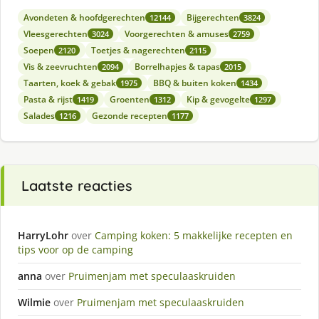
Avondeten & hoofdgerechten
Bijgerechten
12144
3824
Vleesgerechten
Voorgerechten & amuses
3024
2759
Soepen
Toetjes & nagerechten
2120
2115
Vis & zeevruchten
Borrelhapjes & tapas
2094
2015
Taarten, koek & gebak
BBQ & buiten koken
1975
1434
Pasta & rijst
Groenten
Kip & gevogelte
1419
1312
1297
Salades
Gezonde recepten
1216
1177
Laatste reacties
HarryLohr
over
Camping koken: 5 makkelijke recepten en
tips voor op de camping
anna
over
Pruimenjam met speculaaskruiden
Wilmie
over
Pruimenjam met speculaaskruiden