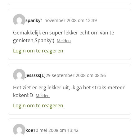
e
f
:
spanky
1 november 2008 om 12:39
s
c
Gemakkelijk en super lekker echt om van te
h
genieten,Spanky:)
Melden
r
e
Login om te reageren
e
f
:
Jesssss[L]
29 september 2008 om 08:56
s
c
Het ziet er erg lekker uit, ik ga het straks meteen
h
koken!:D
Melden
r
e
Login om te reageren
e
f
:
koe
10 mei 2008 om 13:42
s