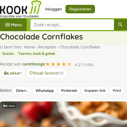
Inloggen
Registreren
Zoek een recept
Menu
Chocolade Cornflakes
U bent hier:
Home
›
Recepten
›
Chocolade Cornflakes
Snacks
Taarten, koek & gebak
★★★★☆
Recept van
carenhooge
4.27 (100)
Maak favoriet
15
👍
Lekker!
Delen:
WhatsApp
Pinterest
Delen…
Kopieer link
Print
AI-kok