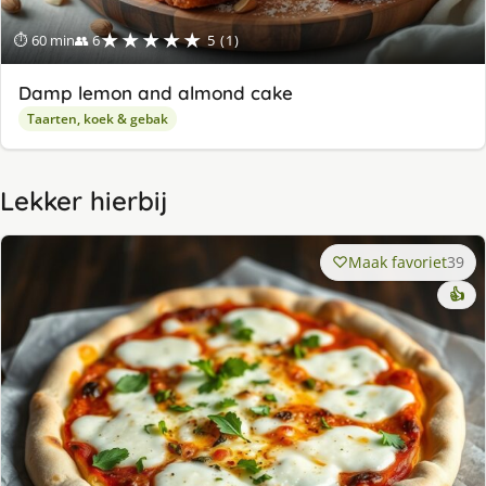
★★★★★
⏱ 60 min
👥 6
5 (1)
Damp lemon and almond cake
Taarten, koek & gebak
Lekker hierbij
Maak favoriet
39
👍