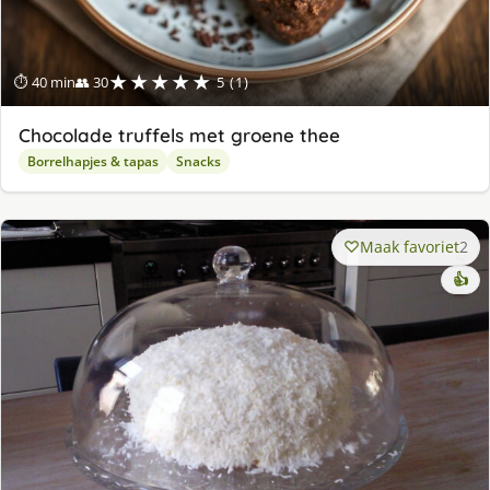
★★★★★
⏱ 40 min
👥 30
5 (1)
Chocolade truffels met groene thee
Borrelhapjes & tapas
Snacks
Maak favoriet
2
👍