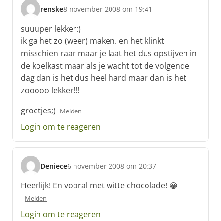
renske
8 november 2008 om 19:41
s
c
suuuper lekker:)
h
ik ga het zo (weer) maken. en het klinkt
r
misschien raar maar je laat het dus opstijven in
e
de koelkast maar als je wacht tot de volgende
e
f
dag dan is het dus heel hard maar dan is het
:
zooooo lekker!!!
groetjes;)
Melden
Login om te reageren
Deniece
6 november 2008 om 20:37
s
c
Heerlijk! En vooral met witte chocolade! 😀
h
Melden
r
e
Login om te reageren