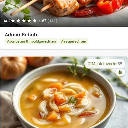
★★★★★
👥 4
4.67 (141)
Adana Kebab
Avondeten & hoofdgerechten
Vleesgerechten
Maak favoriet
85
👍