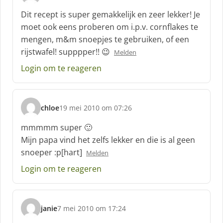
c
Dit recept is super gemakkelijk en zeer lekker! Je
h
moet ook eens proberen om i.p.v. cornflakes te
r
mengen, m&m snoepjes te gebruiken, of een
e
rijstwafel! supppper!! 😉
e
Melden
f
Login om te reageren
:
chloe
19 mei 2010 om 07:26
s
c
mmmmm super 🙂
h
Mijn papa vind het zelfs lekker en die is al geen
r
snoeper :p[hart]
Melden
e
e
Login om te reageren
f
:
janie
7 mei 2010 om 17:24
s