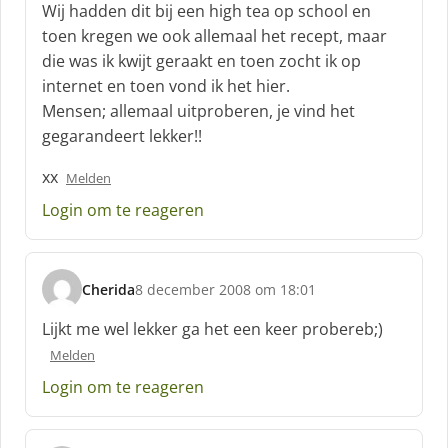
Wij hadden dit bij een high tea op school en
r
toen kregen we ook allemaal het recept, maar
e
die was ik kwijt geraakt en toen zocht ik op
e
f
internet en toen vond ik het hier.
:
Mensen; allemaal uitproberen, je vind het
gegarandeert lekker!!
xx
Melden
Login om te reageren
Cherida
8 december 2008 om 18:01
s
c
Lijkt me wel lekker ga het een keer probereb;)
h
Melden
r
e
Login om te reageren
e
f
: