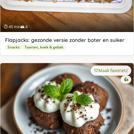
⏱ 45 min
👥 4
Flapjacks: gezonde versie zonder boter en suiker
Snacks
Taarten, koek & gebak
Maak favoriet
2
👍