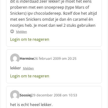
dit is inderdaad zeer lekker! je moet het eens
h
proberen met een snoepreep (type Mars of
r
Snickers) ipv chocoladereep. Ikzelf doe het altijd
e
met een Snickers omdat je dan én caramel én
e
f
nootjes heb. Je moet dan wel 2 stuks gebruiken
:
😉
Melden
Login om te reageren
Hermine
26 februari 2009 om 20:25
s
c
lekker
Melden
h
Login om te reageren
r
e
e
f
Soosiej
29 december 2008 om 10:53
:
s
c
het is echt heeel lekker.
h