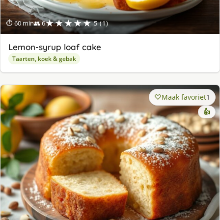
★★★★★
⏱ 60 min
👥 6
5 (1)
Lemon-syrup loaf cake
Taarten, koek & gebak
Maak favoriet
1
👍