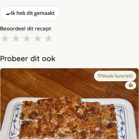
🍳
Ik heb dit gemaakt
Beoordeel dit recept
★
★
★
★
★
Probeer dit ook
Maak favoriet
0
👍