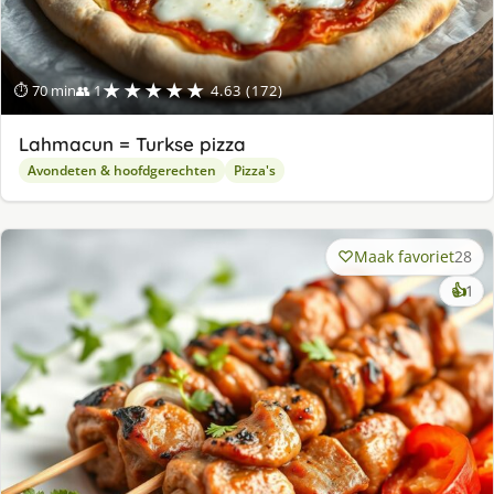
★★★★★
⏱ 70 min
👥 1
4.63 (172)
Lahmacun = Turkse pizza
Avondeten & hoofdgerechten
Pizza's
Maak favoriet
28
ke
👍
1
lek
ge