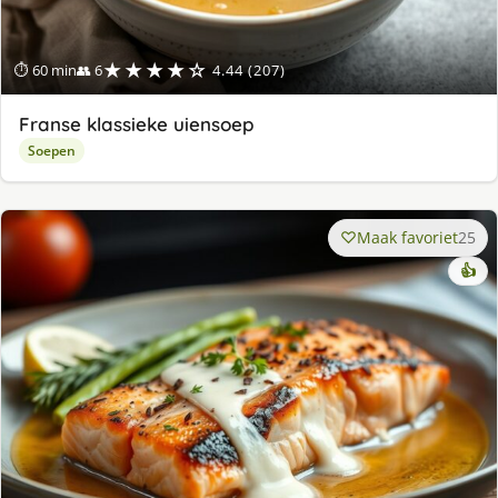
★★★★☆
⏱ 60 min
👥 6
4.44 (207)
Franse klassieke uiensoep
Soepen
Maak favoriet
25
👍