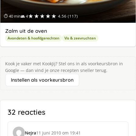
★★★★★
⏱ 40 min
👥 4
4.56 (117)
Zalm uit de oven
Avondeten & hoofdgerechten
Vis & zeevruchten
Kook je vaker met KookJij? Stel ons in als voorkeursbron in
Google — dan vind je onze recepten sneller terug.
Instellen als voorkeursbron
32 reacties
Nejra
11 juni 2010 om 19:41
s