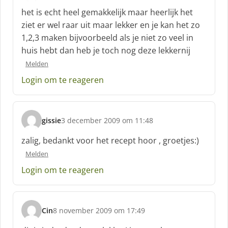
c
het is echt heel gemakkelijk maar heerlijk het
h
ziet er wel raar uit maar lekker en je kan het zo
r
1,2,3 maken bijvoorbeeld als je niet zo veel in
e
huis hebt dan heb je toch nog deze lekkernij
e
f
Melden
:
Login om te reageren
gissie
3 december 2009 om 11:48
s
c
zalig, bedankt voor het recept hoor , groetjes:)
h
Melden
r
e
Login om te reageren
e
f
:
Cin
8 november 2009 om 17:49
s
c