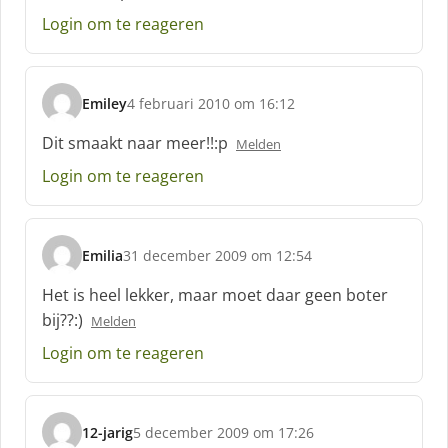
e
Login om te reageren
e
f
:
Emiley
4 februari 2010 om 16:12
s
c
Dit smaakt naar meer!!:p
Melden
h
Login om te reageren
r
e
e
f
Emilia
31 december 2009 om 12:54
:
s
c
Het is heel lekker, maar moet daar geen boter
h
bij??:)
Melden
r
e
Login om te reageren
e
f
:
12-jarig
5 december 2009 om 17:26
s