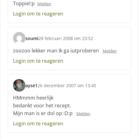
c
Toppie!:p
Melden
h
Login om te reageren
r
e
e
f
soumi
28 februari 2008 om 23:52
:
s
c
zoozoo lekker man Ik ga iutproberen
Melden
h
Login om te reageren
r
e
e
f
ayse1
26 december 2007 om 13:45
:
s
c
HMmmm heerlijk
h
bedankt voor het recept.
r
Mijn man is er dol op :D:p
Melden
e
e
Login om te reageren
f
: