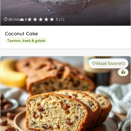
★★★★★
⏱ 60 min
👥 8
5 (1)
Coconut Cake
Taarten, koek & gebak
Maak favoriet
3
👍