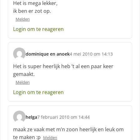
c
Het is mega lekker,
h
ik ben er zot op.
r
Melden
e
e
Login om te reageren
f
:
dominique en anoek
4 mei 2010 om 14:13
s
c
Het is super heerlijk heb ’t al een paar keer
h
gemaakt.
r
Melden
e
e
Login om te reageren
f
:
helga
7 februari 2010 om 14:44
s
c
maak ze vaak met m’n zoon heerlijk en leuk om
h
te maken :p
Melden
r