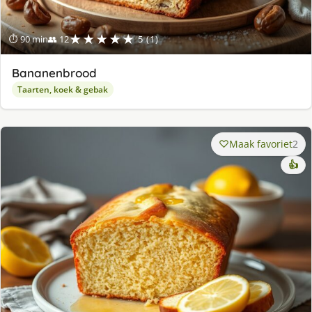
★★★★★
⏱ 90 min
👥 12
5 (1)
Bananenbrood
Taarten, koek & gebak
Maak favoriet
2
👍