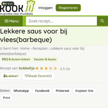
AI-kok
AI-kok
AI-kok
AI-kok
AI-kok
Inloggen
Registreren
Zoek een recept
Menu
Lekkere saus voor bij
vlees(barbeque)
U bent hier:
Home
›
Recepten
›
Lekkere saus voor bij
vlees(barbeque)
BBQ & buiten koken
Sauzen & basics
★★★☆☆
Recept van
bobbeltje
2.5 (6)
Maak favoriet
2
👍
Lekker!
Delen:
WhatsApp
Facebook
Pinterest
Kopieer link
Print