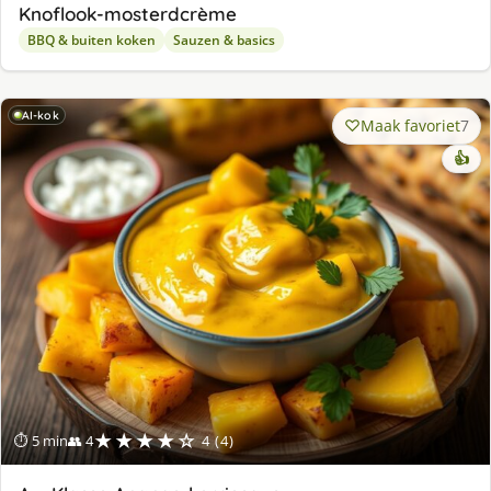
Knoflook-mosterdcrème
BBQ & buiten koken
Sauzen & basics
AI-kok
Maak favoriet
7
👍
★★★★☆
⏱ 5 min
👥 4
4 (4)