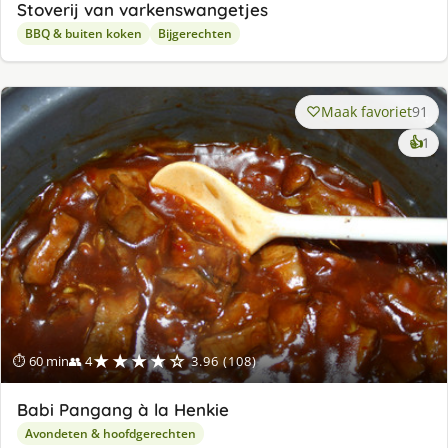
Stoverij van varkenswangetjes
BBQ & buiten koken
Bijgerechten
Maak favoriet
91
ke
👍
1
lek
ge
★★★★☆
⏱ 60 min
👥 4
3.96 (108)
Babi Pangang à la Henkie
Avondeten & hoofdgerechten