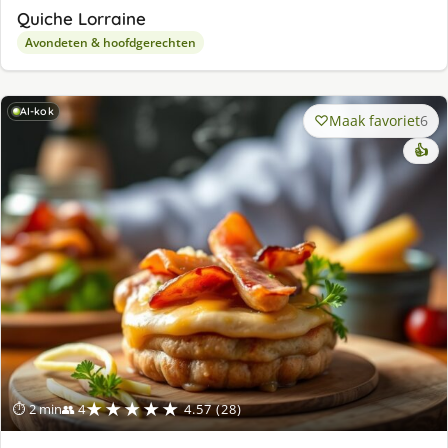
Quiche Lorraine
Avondeten & hoofdgerechten
AI-kok
Maak favoriet
6
👍
★★★★★
⏱ 2 min
👥 4
4.57 (28)