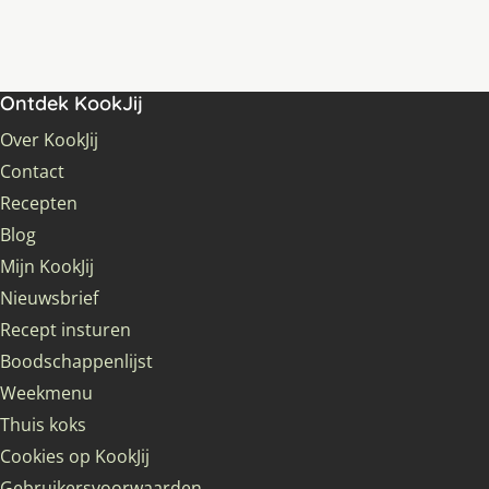
Ontdek KookJij
Over KookJij
Contact
Recepten
Blog
Mijn KookJij
Nieuwsbrief
Recept insturen
Boodschappenlijst
Weekmenu
Thuis koks
Cookies op KookJij
Gebruikersvoorwaarden