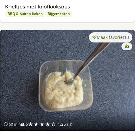
Krieltjes met knoflooksaus
BBQ & buiten koken
Bijgerechten
Maak favoriet
13
👍
★★★★☆
⏱ 60 min
👥 6
4.25 (4)