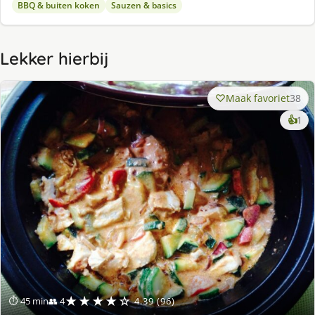
BBQ & buiten koken
Sauzen & basics
Lekker hierbij
Maak favoriet
38
ke
👍
1
lek
ge
★★★★☆
⏱ 45 min
👥 4
4.39 (96)