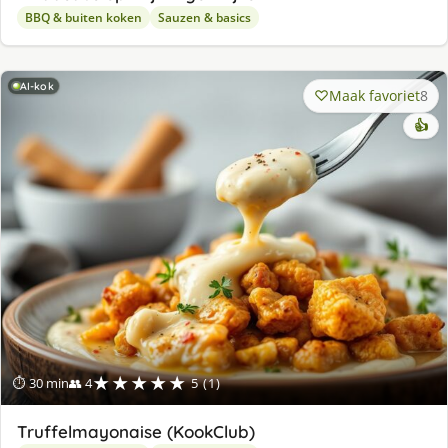
BBQ & buiten koken
Sauzen & basics
AI-kok
Maak favoriet
8
👍
★★★★★
⏱ 30 min
👥 4
5 (1)
Truffelmayonaise (KookClub)