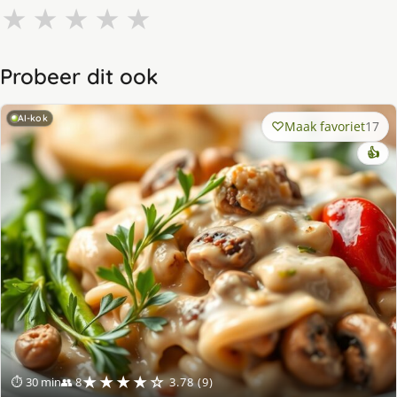
★
★
★
★
★
Probeer dit ook
AI-kok
Maak favoriet
17
👍
★★★★☆
⏱ 30 min
👥 8
3.78 (9)