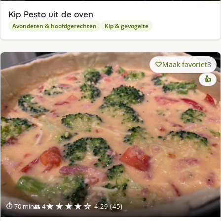
Kip Pesto uit de oven
Avondeten & hoofdgerechten
Kip & gevogelte
Maak favoriet
3
👍
★★★★☆
⏱ 70 min
👥 4
4.29 (45)