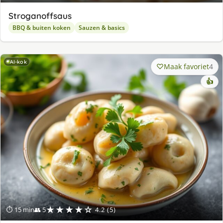
Stroganoffsaus
BBQ & buiten koken
Sauzen & basics
AI-kok
Maak favoriet
4
👍
★★★★☆
⏱ 15 min
👥 5
4.2 (5)