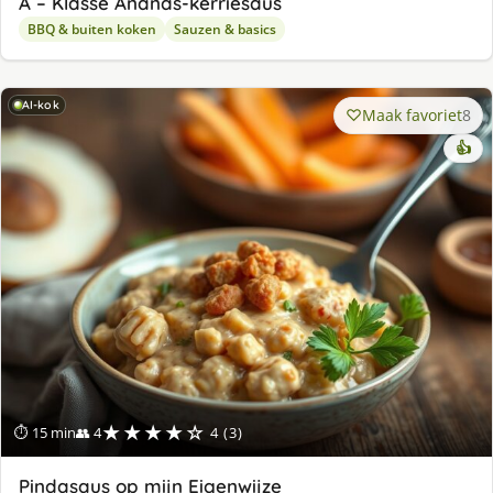
A – Klasse Ananas-kerriesaus
BBQ & buiten koken
Sauzen & basics
AI-kok
Maak favoriet
8
👍
★★★★☆
⏱ 15 min
👥 4
4 (3)
Pindasaus op mijn Eigenwijze