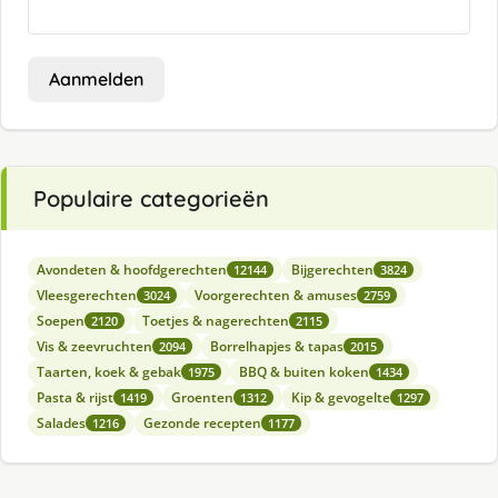
Aanmelden
Populaire categorieën
Avondeten & hoofdgerechten
Bijgerechten
12144
3824
Vleesgerechten
Voorgerechten & amuses
3024
2759
Soepen
Toetjes & nagerechten
2120
2115
Vis & zeevruchten
Borrelhapjes & tapas
2094
2015
Taarten, koek & gebak
BBQ & buiten koken
1975
1434
Pasta & rijst
Groenten
Kip & gevogelte
1419
1312
1297
Salades
Gezonde recepten
1216
1177