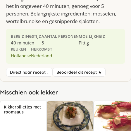
het in ongeveer 40 minuten, genoeg voor 5
personen. Belangrijkste ingrediënten: mosselen,
wortelbrunoise en gesnipperde sjalotten.
BEREIDINGSTIJD
AANTAL PERSONEN
MOEILIJKHEID
40 minuten
5
Pittig
KEUKEN
HERKOMST
Hollandse
Nederland
Direct naar recept ↓
Beoordeel dit recept ★
Misschien ook lekker
Kikkerbilletjes met
roomsaus