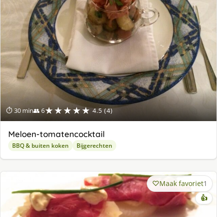
★★★★★
⏱ 30 min
👥 6
4.5 (4)
Meloen-tomatencocktail
BBQ & buiten koken
Bijgerechten
Maak favoriet
1
👍