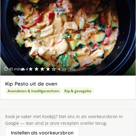
ge
★★★★☆
⏱ 45 min
👥 4
4.39 (96)
Kip Pesto uit de oven
Avondeten & hoofdgerechten
Kip & gevogelte
Kook je vaker met KookJij? Stel ons in als voorkeursbron in
Google — dan vind je onze recepten sneller terug.
Instellen als voorkeursbron