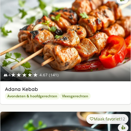
lek
ge
★★★★★
👥 4
4.67 (141)
Adana Kebab
Avondeten & hoofdgerechten
Vleesgerechten
Maak favoriet
12
👍