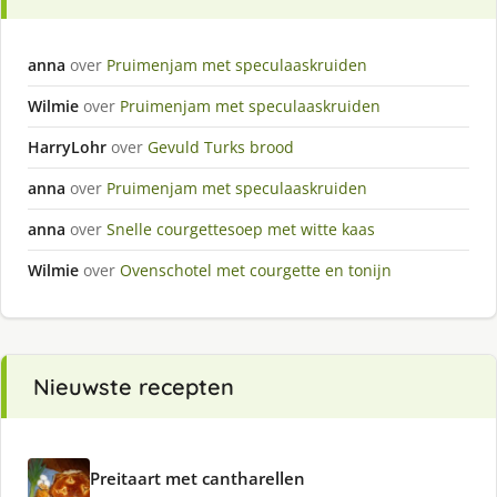
anna
over
Pruimenjam met speculaaskruiden
Wilmie
over
Pruimenjam met speculaaskruiden
HarryLohr
over
Gevuld Turks brood
anna
over
Pruimenjam met speculaaskruiden
anna
over
Snelle courgettesoep met witte kaas
Wilmie
over
Ovenschotel met courgette en tonijn
Nieuwste recepten
Preitaart met cantharellen