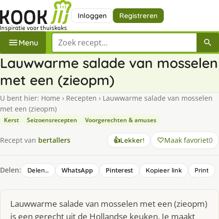
Inloggen
Registreren
Zoek een recept
Menu
Lauwwarme salade van mosselen
met een (zieopm)
U bent hier:
Home
›
Recepten
›
Lauwwarme salade van mosselen
met een (zieopm)
Kerst
Seizoensrecepten
Voorgerechten & amuses
Maak favoriet
0
Recept van
bertallers
👍
Lekker!
Delen:
WhatsApp
Pinterest
Delen…
Kopieer link
Print
Lauwwarme salade van mosselen met een (zieopm)
is een gerecht uit de Hollandse keuken. Je maakt