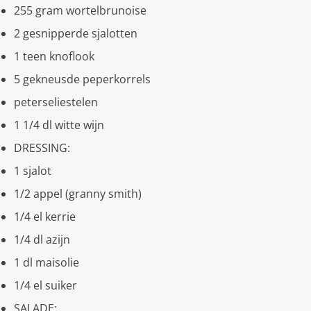
255 gram wortelbrunoise
2 gesnipperde sjalotten
1 teen knoflook
5 gekneusde peperkorrels
peterseliestelen
1 1/4 dl witte wijn
DRESSING:
1 sjalot
1/2 appel (granny smith)
1/4 el kerrie
1/4 dl azijn
1 dl maisolie
1/4 el suiker
SALADE: