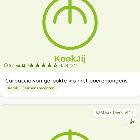
★★★★☆
⏱ 35 min
👥 4
4.24 (21)
Carpaccio van gerookte kip met boerenjongens
Kerst
Seizoensrecepten
Maak favoriet
12
👍