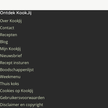
Ontdek KookJij
Over KookJij
Contact
Recepten
Blog
Mijn KookJij
Nieuwsbrief
Recept insturen
Boodschappenlijst
Weekmenu
Thuis koks
Cookies op KookJij
Gebruikersvoorwaarden
Disclaimer en copyright