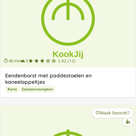
★★★☆☆
⏱ 40 min
👥 5
2.92 (12)
Eendenborst met paddestoelen en
kaneelappeltjes
Kerst
Seizoensrecepten
Maak favoriet
7
👍