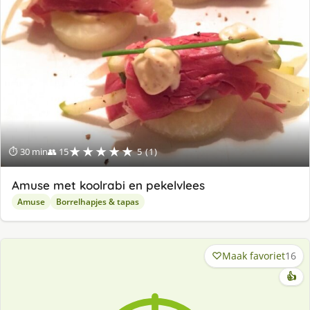
★★★★★
⏱ 30 min
👥 15
5 (1)
Amuse met koolrabi en pekelvlees
Amuse
Borrelhapjes & tapas
Maak favoriet
16
👍