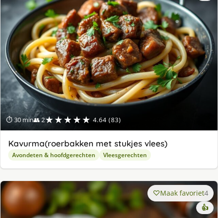
★★★★★
⏱ 30 min
👥 2
4.64 (83)
Kavurma(roerbakken met stukjes vlees)
Avondeten & hoofdgerechten
Vleesgerechten
Maak favoriet
4
👍