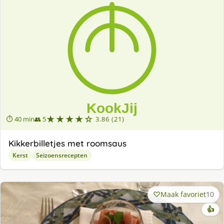
★★★★☆
⏱ 40 min
👥 5
3.86 (21)
Kikkerbilletjes met roomsaus
Kerst
Seizoensrecepten
Maak favoriet
10
👍