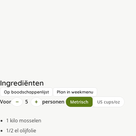
Ingrediënten
Op boodschappenlijst
Plan in weekmenu
−
+
Voor
5
personen
Metrisch
US cups/oz
1 kilo mosselen
1/2 el olijfolie