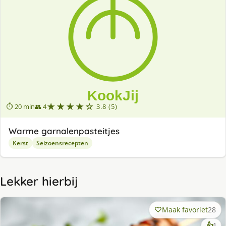
★★★★☆
⏱ 20 min
👥 4
3.8 (5)
Warme garnalenpasteitjes
Kerst
Seizoensrecepten
Lekker hierbij
Maak favoriet
28
ke
👍
1