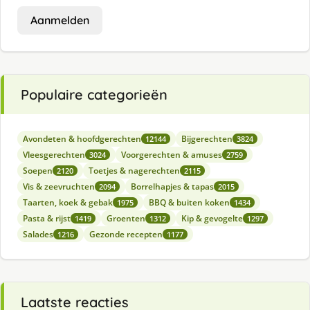
Aanmelden
Populaire categorieën
Avondeten & hoofdgerechten
Bijgerechten
12144
3824
Vleesgerechten
Voorgerechten & amuses
3024
2759
Soepen
Toetjes & nagerechten
2120
2115
Vis & zeevruchten
Borrelhapjes & tapas
2094
2015
Taarten, koek & gebak
BBQ & buiten koken
1975
1434
Pasta & rijst
Groenten
Kip & gevogelte
1419
1312
1297
Salades
Gezonde recepten
1216
1177
Laatste reacties