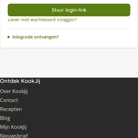
Stuur login-link
Liever met wachtwoord inloggen?
Inlogcode ontvangen?
Ontdek KookJij
Over KookJij
Contact
Recepten
Blog
Mijn KookJij
Nieuwsbrief