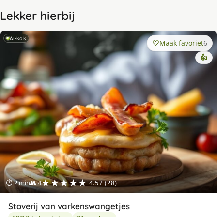
Lekker hierbij
AI-kok
Maak favoriet
6
👍
★★★★★
⏱ 2 min
👥 4
4.57 (28)
Stoverij van varkenswangetjes