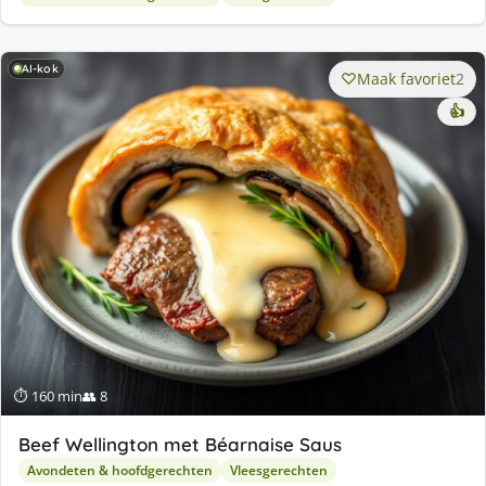
AI-kok
Maak favoriet
2
👍
⏱ 160 min
👥 8
Beef Wellington met Béarnaise Saus
Avondeten & hoofdgerechten
Vleesgerechten