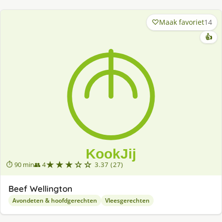
Maak favoriet
14
👍
★★★☆☆
⏱ 90 min
👥 4
3.37 (27)
Beef Wellington
Avondeten & hoofdgerechten
Vleesgerechten