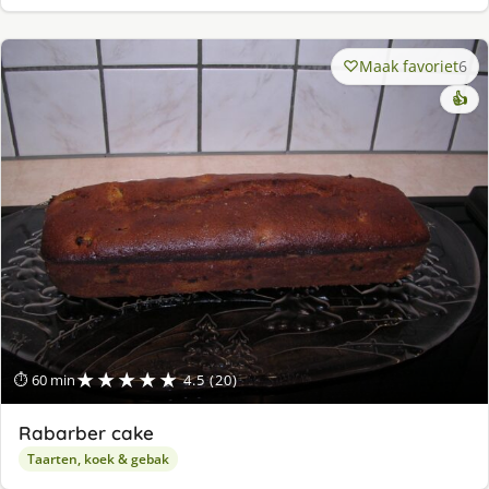
Maak favoriet
6
👍
★★★★★
⏱ 60 min
4.5 (20)
Rabarber cake
Taarten, koek & gebak