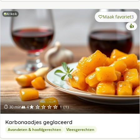
AI-kok
Maak favoriet
3
👍
★☆☆☆☆
⏱ 30 min
👥 4
1 (1)
Karbonaadjes geglaceerd
Avondeten & hoofdgerechten
Vleesgerechten