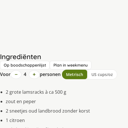
Ingrediënten
Op boodschappenlijst
Plan in weekmenu
−
+
Voor
4
personen
Metrisch
US cups/oz
2 grote lamsracks à ca 500 g
zout en peper
2 sneetjes oud landbrood zonder korst
1 citroen