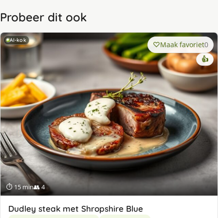
Probeer dit ook
AI-kok
Maak favoriet
0
👍
⏱ 15 min
👥 4
Dudley steak met Shropshire Blue