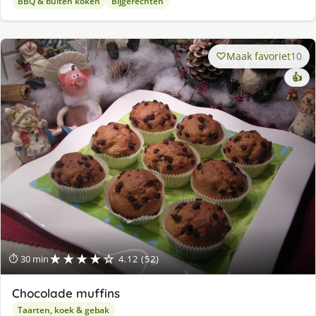
BBQ & buiten koken
Bijgerechten
Maak favoriet
10
👍
★★★★☆
⏱ 30 min
4.12 (52)
Chocolade muffins
Taarten, koek & gebak