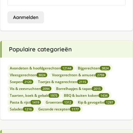
Aanmelden
Populaire categorieën
Avondeten & hoofdgerechten
Bijgerechten
12144
3824
Vleesgerechten
Voorgerechten & amuses
3024
2759
Soepen
Toetjes & nagerechten
2120
2115
Vis & zeevruchten
Borrelhapjes & tapas
2094
2015
Taarten, koek & gebak
BBQ & buiten koken
1975
1434
Pasta & rijst
Groenten
Kip & gevogelte
1419
1312
1297
Salades
Gezonde recepten
1216
1177