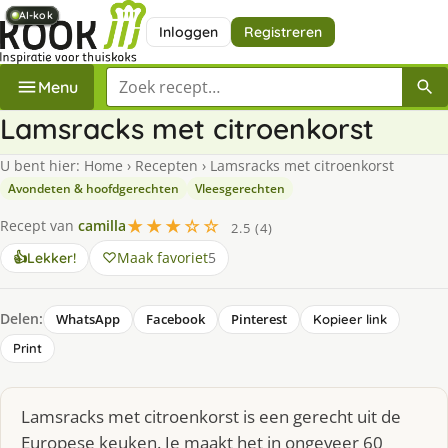
AI-kok
AI-kok
AI-kok
AI-kok
AI-kok
AI-kok
Inloggen
Registreren
Zoek een recept
Menu
Lamsracks met citroenkorst
U bent hier:
Home
›
Recepten
›
Lamsracks met citroenkorst
Avondeten & hoofdgerechten
Vleesgerechten
★★★☆☆
Recept van
camilla
2.5 (4)
Maak favoriet
5
👍
Lekker!
Delen:
WhatsApp
Facebook
Pinterest
Kopieer link
Print
Lamsracks met citroenkorst is een gerecht uit de
Europese keuken. Je maakt het in ongeveer 60