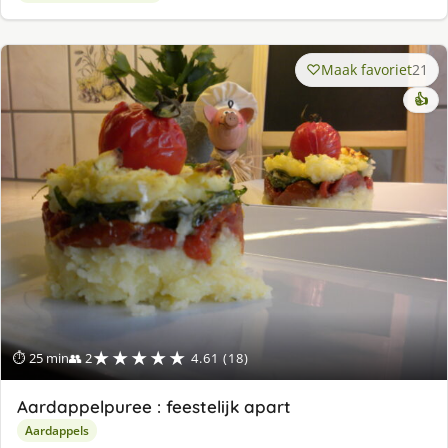
Maak favoriet
21
👍
★★★★★
⏱ 25 min
👥 2
4.61 (18)
Aardappelpuree : feestelijk apart
Aardappels