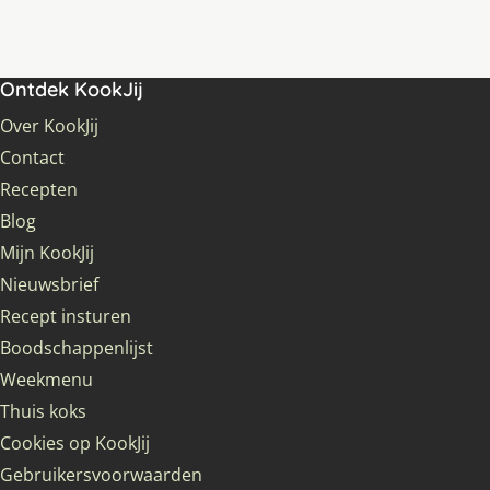
Ontdek KookJij
Over KookJij
Contact
Recepten
Blog
Mijn KookJij
Nieuwsbrief
Recept insturen
Boodschappenlijst
Weekmenu
Thuis koks
Cookies op KookJij
Gebruikersvoorwaarden