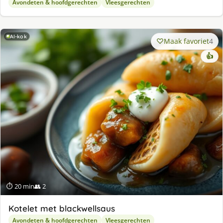
Avondeten & hoofdgerechten
Vleesgerechten
AI-kok
Maak favoriet
4
👍
⏱ 20 min
👥 2
Kotelet met blackwellsaus
Avondeten & hoofdgerechten
Vleesgerechten