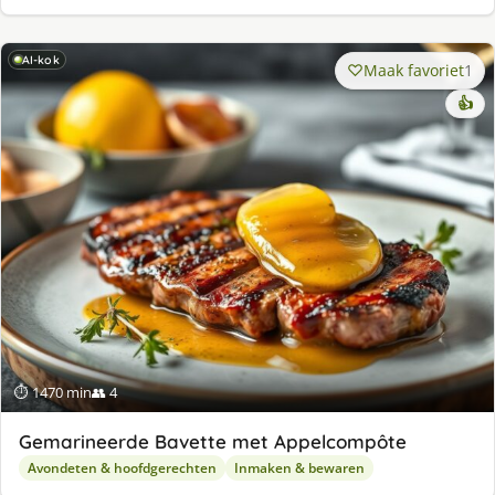
AI-kok
Maak favoriet
1
👍
⏱ 1470 min
👥 4
Gemarineerde Bavette met Appelcompôte
Avondeten & hoofdgerechten
Inmaken & bewaren