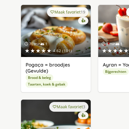
Maak favoriet
19
👍
⏱ 70 min
👥 1
⏱ 5 min
👥 1
★★★★★
★★★★★
4.62 (101)
Pogaça = broodjes
Ayran = Yo
(Gevulde)
Bijgerechten
Brood & beleg
Taarten, koek & gebak
Maak favoriet
3
👍