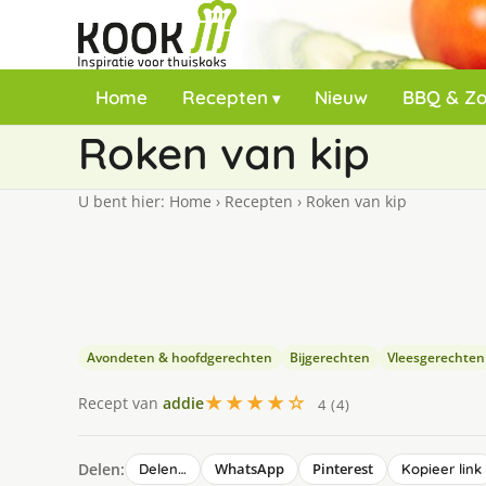
Home
Recepten
Nieuw
BBQ & Z
Roken van kip
U bent hier:
Home
›
Recepten
›
Roken van kip
Avondeten & hoofdgerechten
Bijgerechten
Vleesgerechten
★★★★☆
Recept van
addie
4 (4)
Delen:
WhatsApp
Pinterest
Delen…
Kopieer link