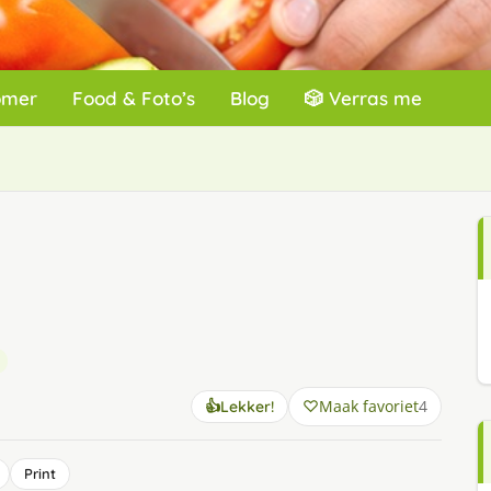
omer
Food & Foto’s
Blog
🎲 Verras me
Maak favoriet
4
👍
Lekker!
Print