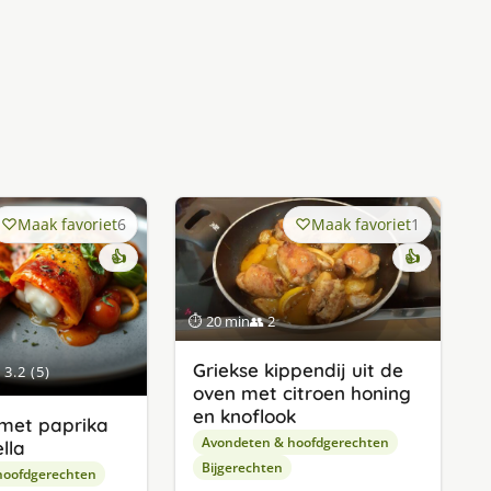
Maak favoriet
6
Maak favoriet
1
👍
👍
⏱ 20 min
👥 2
Griekse kippendij uit de
3.2 (5)
oven met citroen honing
en knoflook
 met paprika
Avondeten & hoofdgerechten
lla
Bijgerechten
hoofdgerechten