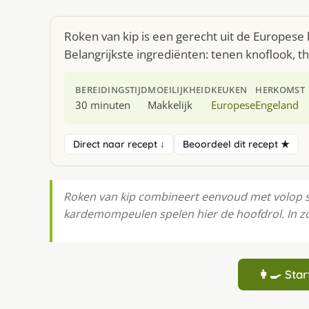
Roken van kip is een gerecht uit de Europese
Belangrijkste ingrediënten: tenen knoflook,
BEREIDINGSTIJD
MOEILIJKHEID
KEUKEN
HERKOMST
30 minuten
Makkelijk
Europese
Engeland
Direct naar recept ↓
Beoordeel dit recept ★
Roken van kip combineert eenvoud met volop s
kardemompeulen spelen hier de hoofdrol. In zo
👩‍🍳 St