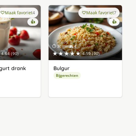
Maak favoriet
4
Maak favoriet
7
👍
👍
⏱ 30 min
👥 4
★★★★★
4.64 (90)
4.59 (90)
gurt drank
Bulgur
Bijgerechten