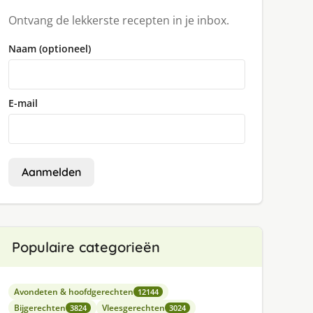
Ontvang de lekkerste recepten in je inbox.
Naam (optioneel)
E-mail
Aanmelden
Populaire categorieën
Avondeten & hoofdgerechten
12144
Bijgerechten
Vleesgerechten
3824
3024