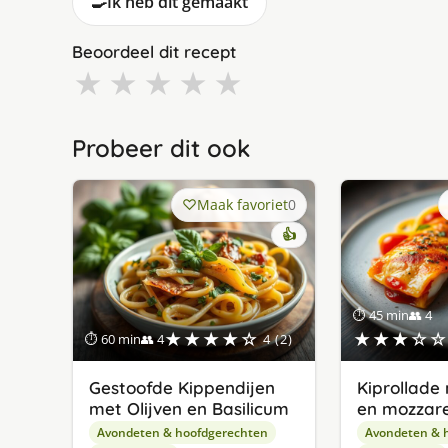
🍳
Ik heb dit gemaakt
Beoordeel dit recept
★
★
★
★
★
Probeer dit ook
Maak favoriet
0
👍
⏱ 45 min
👥 4
★★★★☆
★★★☆☆
⏱ 60 min
👥 4
4 (2)
Gestoofde Kippendijen
Kiprollade
met Olijven en Basilicum
en mozzare
Avondeten & hoofdgerechten
Avondeten & 