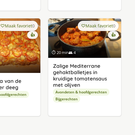
Maak favoriet
0
Maak favoriet
0
👍
👍
⏱ 20 min
👥 4
Zalige Mediterrane
gehaktballetjes in
kruidige tomatensaus
a van de
met olijven
er deeg
Avondeten & hoofdgerechten
hoofdgerechten
Bijgerechten