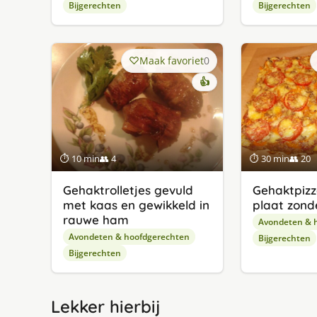
Bijgerechten
Bijgerechten
Maak favoriet
0
👍
⏱ 10 min
👥 4
⏱ 30 min
👥 20
Gehaktrolletjes gevuld
Gehaktpizz
met kaas en gewikkeld in
plaat zond
rauwe ham
Avondeten & 
Avondeten & hoofdgerechten
Bijgerechten
Bijgerechten
Lekker hierbij