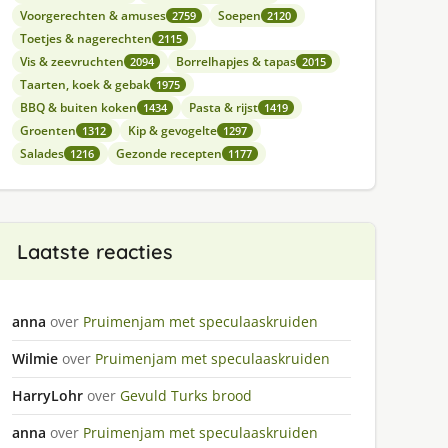
Voorgerechten & amuses
Soepen
2759
2120
Toetjes & nagerechten
2115
Vis & zeevruchten
Borrelhapjes & tapas
2094
2015
Taarten, koek & gebak
1975
BBQ & buiten koken
Pasta & rijst
1434
1419
Groenten
Kip & gevogelte
1312
1297
Salades
Gezonde recepten
1216
1177
Laatste reacties
anna
over
Pruimenjam met speculaaskruiden
Wilmie
over
Pruimenjam met speculaaskruiden
HarryLohr
over
Gevuld Turks brood
anna
over
Pruimenjam met speculaaskruiden