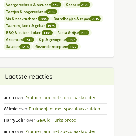
Voorgerechten & amuses
Soepen
2759
2120
Toetjes & nagerechten
2115
Vis & zeevruchten
Borrelhapjes & tapas
2095
2015
Taarten, koek & gebak
1975
BBQ & buiten koken
Pasta & rijst
1434
1419
Groenten
Kip & gevogelte
1312
1297
Salades
Gezonde recepten
1216
1177
Laatste reacties
anna
over
Pruimenjam met speculaaskruiden
Wilmie
over
Pruimenjam met speculaaskruiden
HarryLohr
over
Gevuld Turks brood
anna
over
Pruimenjam met speculaaskruiden