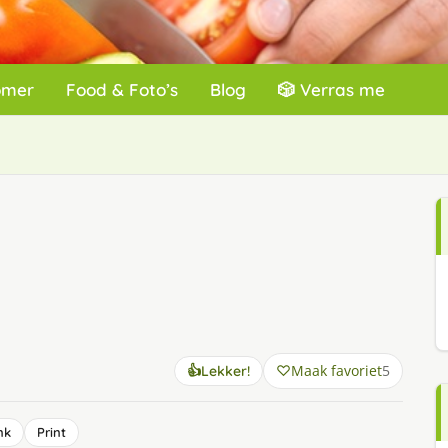
omer
Food & Foto’s
Blog
🎲 Verras me
Maak favoriet
5
👍
Lekker!
nk
Print