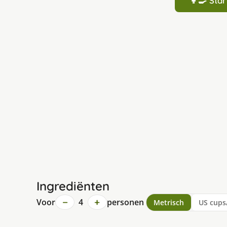
👩‍🍳 St
Ingrediënten
−
+
Voor
4
personen
Metrisch
US cups