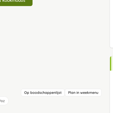
art kookmodus
Op boodschappenlijst
Plan in weekmenu
/oz