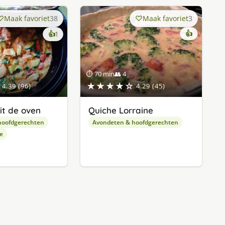
Maak favoriet
38
Maak favoriet
3
keer
👍
👍
1
lekker
gevonden
⏱ 70 min
👥 4
★★★★☆
4.39 (96)
4.29 (45)
it de oven
Quiche Lorraine
hoofdgerechten
Avondeten & hoofdgerechten
e