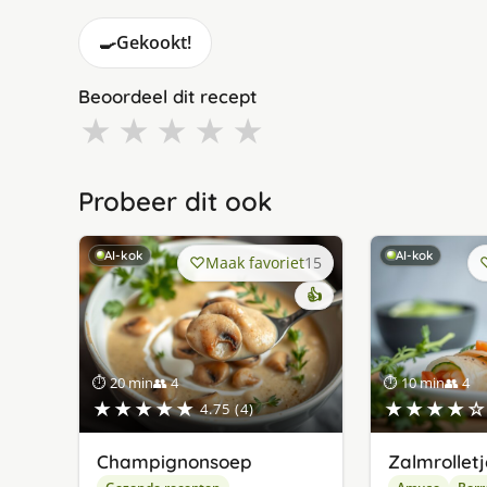
🍳
Gekookt!
Beoordeel dit recept
★
★
★
★
★
Probeer dit ook
AI-kok
AI-kok
Maak favoriet
15
👍
⏱ 20 min
👥 4
⏱ 10 min
👥 4
★★★★★
★★★★☆
4.75 (4)
Champignonsoep
Zalmrolletj