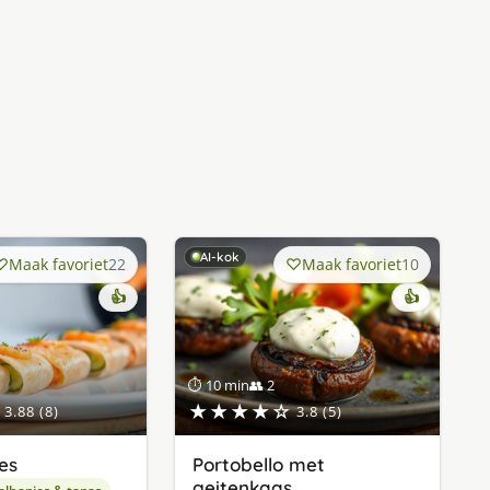
AI-kok
Maak favoriet
22
Maak favoriet
10
👍
👍
⏱ 10 min
👥 2
★★★★☆
3.88 (8)
3.8 (5)
es
Portobello met
geitenkaas