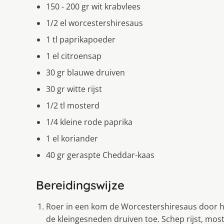
150 - 200 gr wit krabvlees
1/2 el worcestershiresaus
1 tl paprikapoeder
1 el citroensap
30 gr blauwe druiven
30 gr witte rijst
1/2 tl mosterd
1/4 kleine rode paprika
1 el koriander
40 gr geraspte Cheddar-kaas
Bereidingswijze
Roer in een kom de Worcestershiresaus door he
de kleingesneden druiven toe. Schep rijst, mos