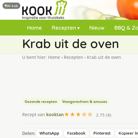
AI-kok
Home
Recepten
Nieuw
BBQ & Z
Krab uit de oven
U bent hier:
Home
›
Recepten
›
Krab uit de oven
Gezonde recepten
Voorgerechten & amuses
★★★☆☆
Recept van
kooktan
2.75 (8)
Delen:
WhatsApp
Facebook
Pinterest
Kopieer li