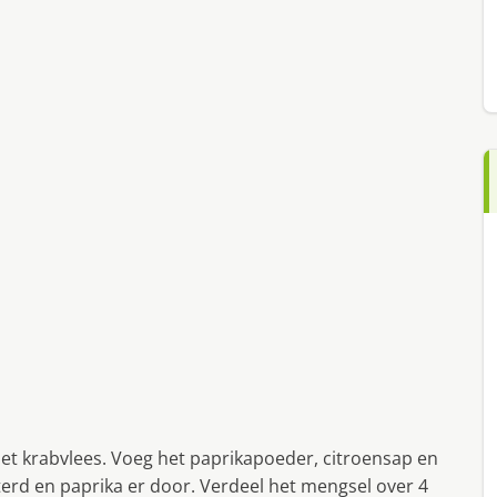
t krabvlees. Voeg het paprikapoeder, citroensap en
terd en paprika er door. Verdeel het mengsel over 4