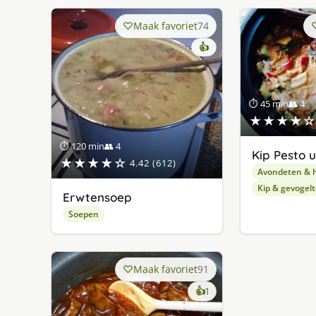
Maak favoriet
74
👍
⏱ 45 min
👥 4
★★★★☆
⏱ 120 min
👥 4
Kip Pesto u
★★★★☆
4.42 (612)
Avondeten & 
Kip & gevogelt
Erwtensoep
Soepen
Maak favoriet
91
keer
👍
1
lekker
gevonden