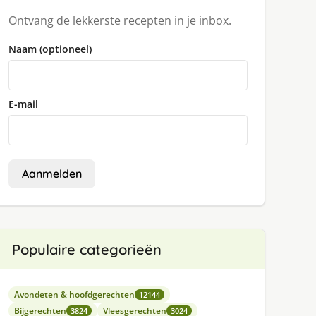
Ontvang de lekkerste recepten in je inbox.
Naam (optioneel)
E-mail
Aanmelden
Populaire categorieën
Avondeten & hoofdgerechten
12144
Bijgerechten
Vleesgerechten
3824
3024