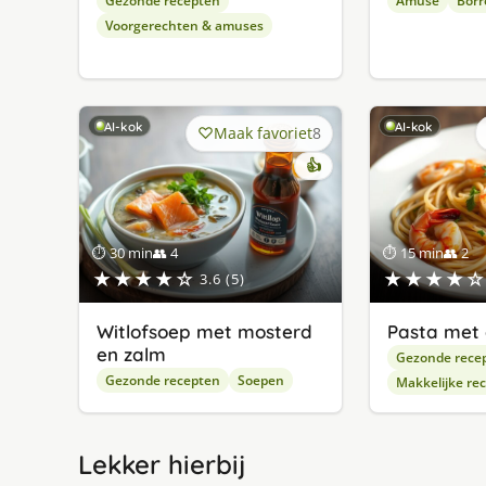
Gezonde recepten
Amuse
Borr
Voorgerechten & amuses
AI-kok
AI-kok
Maak favoriet
8
👍
⏱ 30 min
👥 4
⏱ 15 min
👥 2
★★★★☆
★★★★☆
3.6 (5)
Witlofsoep met mosterd
Pasta met 
en zalm
Gezonde rece
Gezonde recepten
Soepen
Makkelijke re
Lekker hierbij