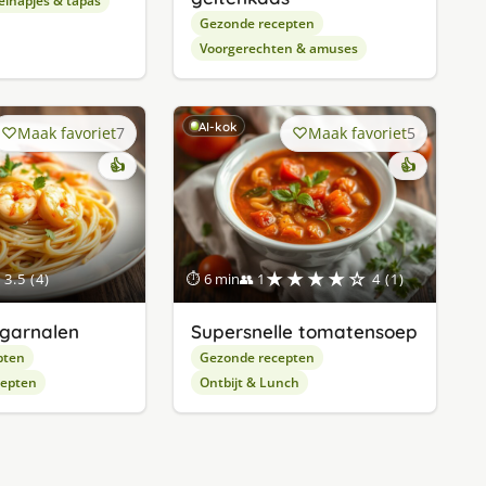
elhapjes & tapas
Gezonde recepten
Voorgerechten & amuses
AI-kok
Maak favoriet
7
Maak favoriet
5
👍
👍
★★★★☆
3.5 (4)
⏱ 6 min
👥 1
4 (1)
garnalen
Supersnelle tomatensoep
pten
Gezonde recepten
cepten
Ontbijt & Lunch