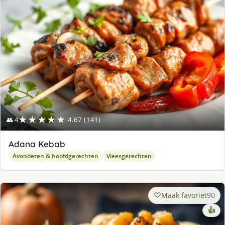
ge
★★★★★
👥 4
4.67 (141)
Adana Kebab
Avondeten & hoofdgerechten
Vleesgerechten
Maak favoriet
90
👍