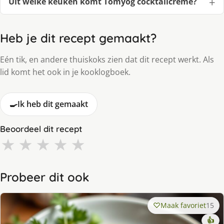
Uit welke keuken komt Tomyog cocktailcreme?
Heb je dit recept gemaakt?
Eén tik, en andere thuiskoks zien dat dit recept werkt. Als
lid komt het ook in je kooklogboek.
🍳
Ik heb dit gemaakt
Beoordeel dit recept
★
★
★
★
★
Probeer dit ook
Maak favoriet
15
👍