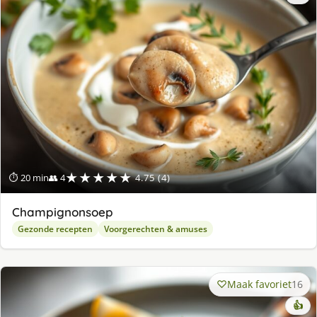
★★★★★
⏱ 20 min
👥 4
4.75 (4)
Champignonsoep
Gezonde recepten
Voorgerechten & amuses
Maak favoriet
16
👍