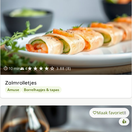
★★★★☆
⏱ 10 min
👥 4
3.88 (8)
Zalmrolletjes
Amuse
Borrelhapjes & tapas
Maak favoriet
8
👍