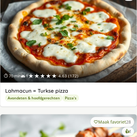
★★★★★
⏱ 70 min
👥 1
4.63 (172)
Lahmacun = Turkse pizza
Avondeten & hoofdgerechten
Pizza's
Maak favoriet
28
ke
👍
1
lek