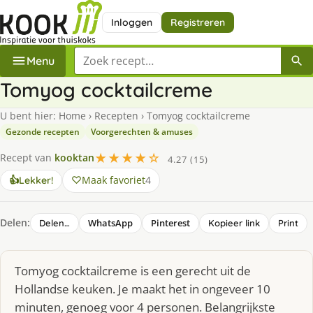
Inloggen
Registreren
Zoek een recept
Menu
Tomyog cocktailcreme
U bent hier:
Home
›
Recepten
›
Tomyog cocktailcreme
Gezonde recepten
Voorgerechten & amuses
★★★★☆
Recept van
kooktan
4.27 (15)
Maak favoriet
4
👍
Lekker!
Delen:
WhatsApp
Pinterest
Delen…
Kopieer link
Print
Tomyog cocktailcreme is een gerecht uit de
Hollandse keuken. Je maakt het in ongeveer 10
minuten, genoeg voor 4 personen. Belangrijkste