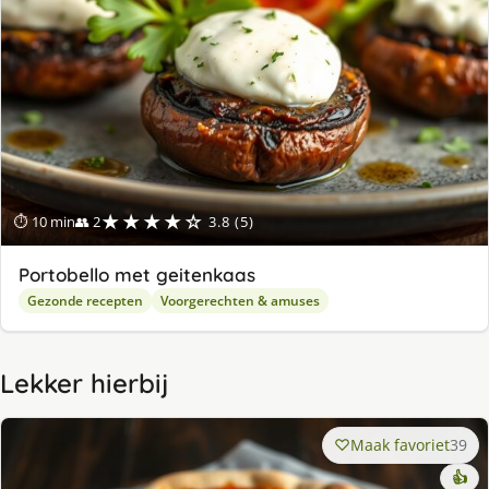
★★★★☆
⏱ 10 min
👥 2
3.8 (5)
Portobello met geitenkaas
Gezonde recepten
Voorgerechten & amuses
Lekker hierbij
Maak favoriet
39
👍