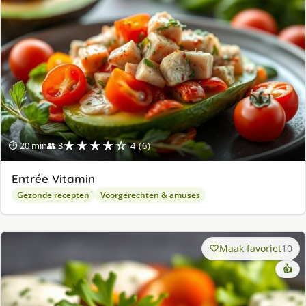
★★★★☆
⏱ 20 min
👥 3
4 (6)
Entrée Vitamin
Gezonde recepten
Voorgerechten & amuses
Maak favoriet
10
👍