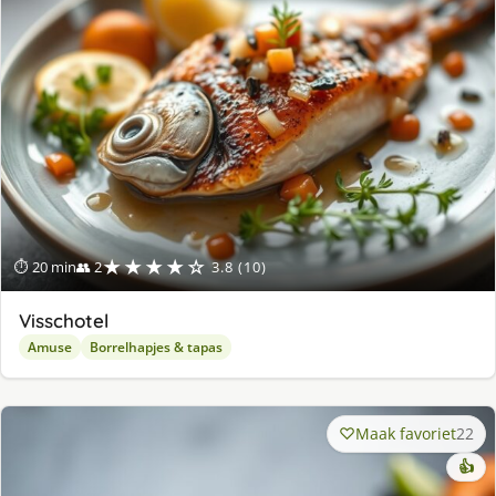
★★★★☆
⏱ 20 min
👥 2
3.8 (10)
Visschotel
Amuse
Borrelhapjes & tapas
Maak favoriet
22
👍