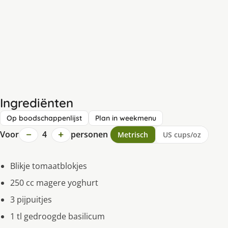
Ingrediënten
Op boodschappenlijst
Plan in weekmenu
−
+
Voor
4
personen
Metrisch
US cups/oz
Blikje tomaatblokjes
250 cc magere yoghurt
3 pijpuitjes
1 tl gedroogde basilicum