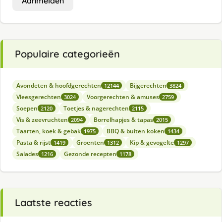
Aanmelden
Populaire categorieën
Avondeten & hoofdgerechten
Bijgerechten
12144
3824
Vleesgerechten
Voorgerechten & amuses
3024
2759
Soepen
Toetjes & nagerechten
2120
2115
Vis & zeevruchten
Borrelhapjes & tapas
2094
2015
Taarten, koek & gebak
BBQ & buiten koken
1975
1434
Pasta & rijst
Groenten
Kip & gevogelte
1419
1312
1297
Salades
Gezonde recepten
1216
1178
Laatste reacties