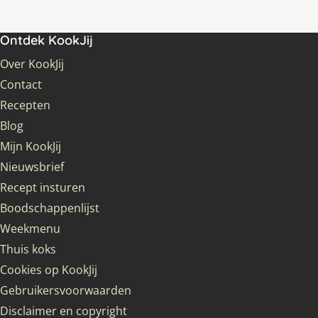
Ontdek KookJij
Over KookJij
Contact
Recepten
Blog
Mijn KookJij
Nieuwsbrief
Recept insturen
Boodschappenlijst
Weekmenu
Thuis koks
Cookies op KookJij
Gebruikersvoorwaarden
Disclaimer en copyright