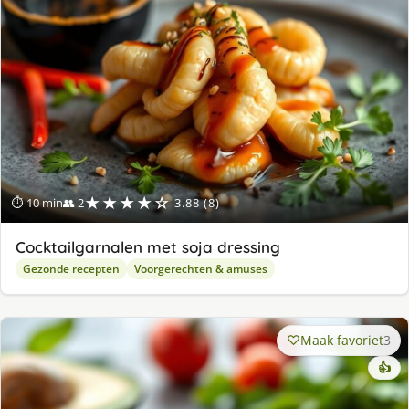
★★★★☆
⏱ 10 min
👥 2
3.88 (8)
Cocktailgarnalen met soja dressing
Gezonde recepten
Voorgerechten & amuses
Maak favoriet
3
👍