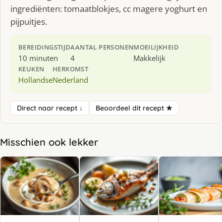
ingrediënten: tomaatblokjes, cc magere yoghurt en
pijpuitjes.
BEREIDINGSTIJD
AANTAL PERSONEN
MOEILIJKHEID
10 minuten
4
Makkelijk
KEUKEN
HERKOMST
Hollandse
Nederland
Direct naar recept ↓
Beoordeel dit recept ★
Misschien ook lekker