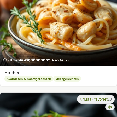
★★★★☆
⏱ 210 min
👥 4
4.45 (457)
Hachee
Avondeten & hoofdgerechten
Vleesgerechten
Maak favoriet
20
👍