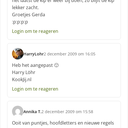
het laatst de kip er weer bij doen, zo blijft de kip
lekker zacht.
Groetjes Gerda
:p:p:p:p
Login om te reageren
HarryLohr
2 december 2009 om 16:05
s
c
Heb het aangepast 🙂
h
Harry Löhr
r
KookJij.nl
e
e
Login om te reageren
f
:
Annika T.
2 december 2009 om 15:58
s
c
Ooit van puntjes, hoofdletters en nieuwe regels
h