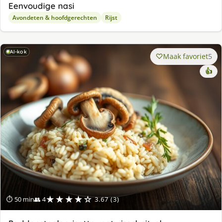
Eenvoudige nasi
Avondeten & hoofdgerechten
Rijst
AI-kok
Maak favoriet
5
👍
★★★★☆
⏱ 50 min
👥 4
3.67 (3)