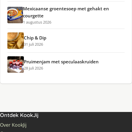
Mexicaanse groentesoep met gehakt en
courgette
1 augustus 2026
Chip & Dip
31 juli 2026
Pruimenjam met speculaaskruiden
28 juli 2026
Ontdek KookJij
Over KookJij