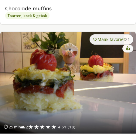
Chocolade muffins
Taarten, koek & gebak
Maak favoriet
21
👍
★★★★★
⏱ 25 min
👥 2
4.61 (18)