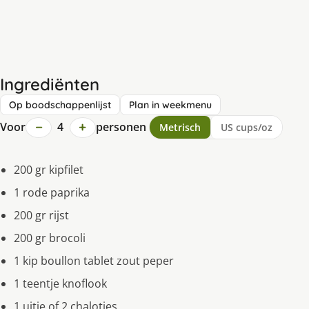
Ingrediënten
Op boodschappenlijst
Plan in weekmenu
−
+
Voor
4
personen
Metrisch
US cups/oz
200 gr kipfilet
1 rode paprika
200 gr rijst
200 gr brocoli
1 kip boullon tablet zout peper
1 teentje knoflook
1 uitje of 2 chalotjes