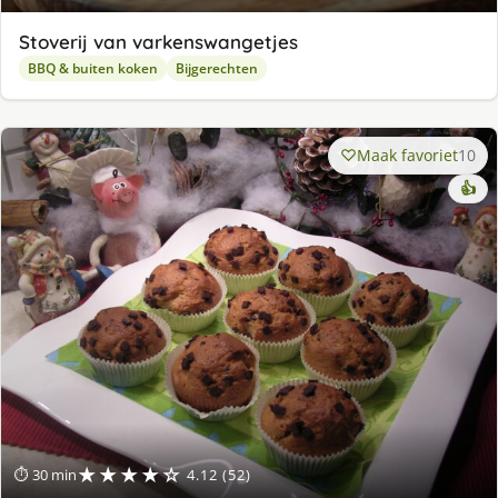
Stoverij van varkenswangetjes
BBQ & buiten koken
Bijgerechten
Maak favoriet
10
👍
★★★★☆
⏱ 30 min
4.12 (52)