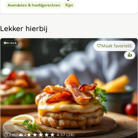
Avondeten & hoofdgerechten
Rijst
Lekker hierbij
AI-kok
Maak favoriet
6
👍
★★★★★
⏱ 2 min
👥 4
4.57 (28)