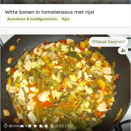
Witte bonen in tomatensaus met rijst
Avondeten & hoofdgerechten
Rijst
Maak favoriet
7
👍
★★★★☆
⏱ 40 min
👥 4
3.92 (12)