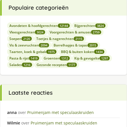
Populaire categorieën
Avondeten & hoofdgerechten
Bijgerechten
12144
3824
Vleesgerechten
Voorgerechten & amuses
3024
2759
Soepen
Toetjes & nagerechten
2120
2115
Vis & zeevruchten
Borrelhapjes & tapas
2094
2015
Taarten, koek & gebak
BBQ & buiten koken
1975
1434
Pasta & rijst
Groenten
Kip & gevogelte
1419
1312
1297
Salades
Gezonde recepten
1216
1177
Laatste reacties
anna
over
Pruimenjam met speculaaskruiden
Wilmie
over
Pruimenjam met speculaaskruiden