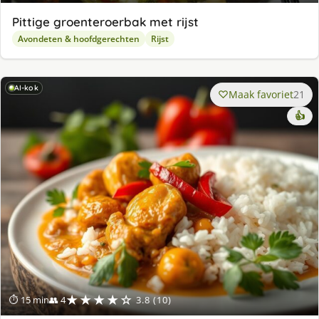
Pittige groenteroerbak met rijst
Avondeten & hoofdgerechten
Rijst
AI-kok
Maak favoriet
21
👍
★★★★☆
⏱ 15 min
👥 4
3.8 (10)