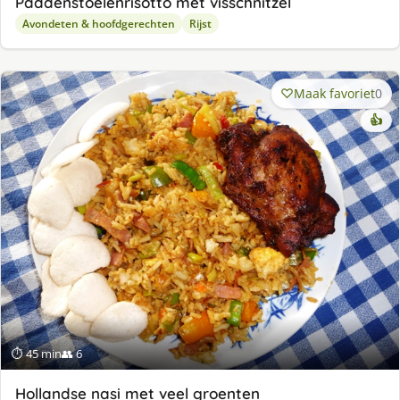
Paddenstoelenrisotto met visschnitzel
Avondeten & hoofdgerechten
Rijst
Maak favoriet
0
👍
⏱ 45 min
👥 6
Hollandse nasi met veel groenten