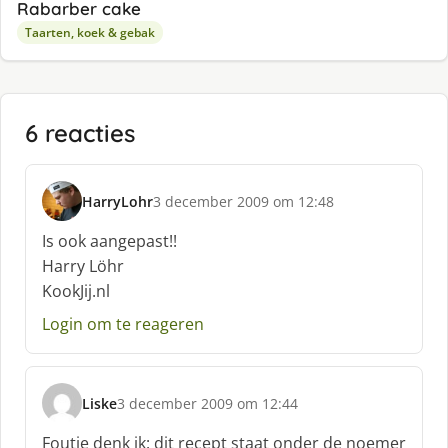
Rabarber cake
Taarten, koek & gebak
6 reacties
HarryLohr
3 december 2009 om 12:48
s
c
Is ook aangepast!!
h
Harry Löhr
r
KookJij.nl
e
e
Login om te reageren
f
:
Liske
3 december 2009 om 12:44
s
c
Foutje denk ik: dit recept staat onder de noemer