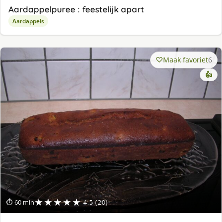
Aardappelpuree : feestelijk apart
Aardappels
Maak favoriet
6
👍
★★★★★
⏱ 60 min
4.5 (20)