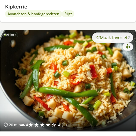
Kipkerrie
Avondeten & hoofdgerechten
Rijst
AI-kok
Maak favoriet
2
👍
★★★★☆
⏱ 20 min
👥 4
4 (2)