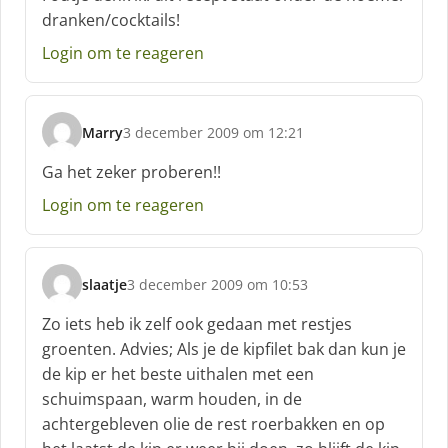
h
dranken/cocktails!
r
e
Login om te reageren
e
f
:
Marry
3 december 2009 om 12:21
s
c
Ga het zeker proberen!!
h
Login om te reageren
r
e
e
f
slaatje
3 december 2009 om 10:53
:
s
c
Zo iets heb ik zelf ook gedaan met restjes
h
groenten. Advies; Als je de kipfilet bak dan kun je
r
de kip er het beste uithalen met een
e
schuimspaan, warm houden, in de
e
f
achtergebleven olie de rest roerbakken en op
: