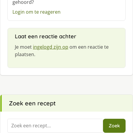
gehoord?
r
e
Login om te reageren
e
f
:
Laat een reactie achter
Je moet
ingelogd zijn op
om een reactie te
plaatsen.
Zoek een recept
Zoeken
Zoek
naar: