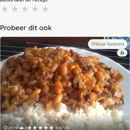
★
★
★
★
★
Probeer dit ook
Maak favoriet
4
👍
★★★★★
⏱ 30 min
👥 2
4.67 (6)