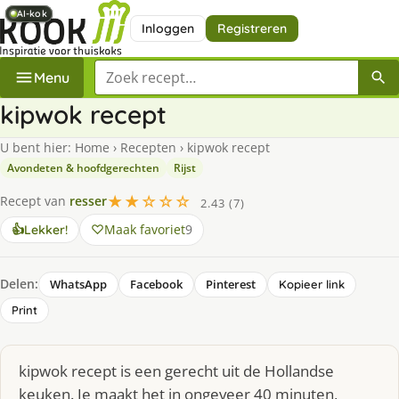
AI-kok
AI-kok
AI-kok
AI-kok
Inloggen
Registreren
Zoek een recept
Menu
kipwok recept
U bent hier:
Home
›
Recepten
›
kipwok recept
Avondeten & hoofdgerechten
Rijst
★★☆☆☆
Recept van
resser
2.43 (7)
Maak favoriet
9
👍
Lekker!
Delen:
WhatsApp
Facebook
Pinterest
Kopieer link
Print
kipwok recept is een gerecht uit de Hollandse
keuken. Je maakt het in ongeveer 40 minuten,