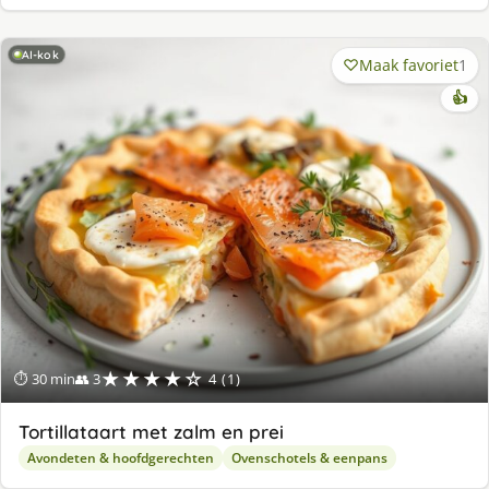
AI-kok
Maak favoriet
1
👍
★★★★☆
⏱ 30 min
👥 3
4 (1)
Tortillataart met zalm en prei
Avondeten & hoofdgerechten
Ovenschotels & eenpans