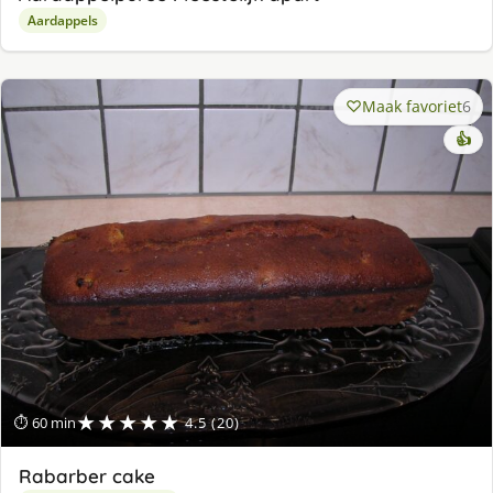
Aardappels
Maak favoriet
6
👍
★★★★★
⏱ 60 min
4.5 (20)
Rabarber cake