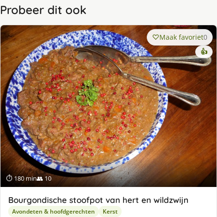
Probeer dit ook
Maak favoriet
0
👍
⏱ 180 min
👥 10
Bourgondische stoofpot van hert en wildzwijn
Avondeten & hoofdgerechten
Kerst