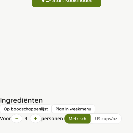
👩‍🍳 Start kookmodus
Ingrediënten
Op boodschappenlijst
Plan in weekmenu
−
+
Voor
4
personen
Metrisch
US cups/oz