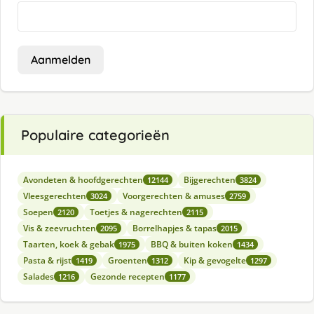
Aanmelden
Populaire categorieën
Avondeten & hoofdgerechten
Bijgerechten
12144
3824
Vleesgerechten
Voorgerechten & amuses
3024
2759
Soepen
Toetjes & nagerechten
2120
2115
Vis & zeevruchten
Borrelhapjes & tapas
2095
2015
Taarten, koek & gebak
BBQ & buiten koken
1975
1434
Pasta & rijst
Groenten
Kip & gevogelte
1419
1312
1297
Salades
Gezonde recepten
1216
1177