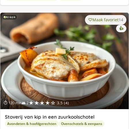
AI-kok
Maak favoriet
14
👍
★★★★☆
⏱ 120 min
👥 2
3.5 (4)
Stoverij van kip in een zuurkoolschotel
Avondeten & hoofdgerechten
Ovenschotels & eenpans