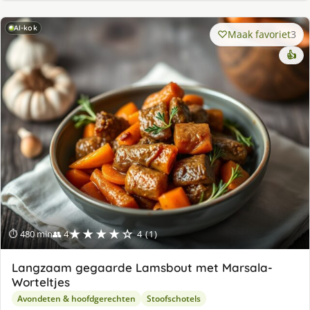
AI-kok
Maak favoriet
3
👍
★★★★☆
⏱ 480 min
👥 4
4 (1)
Langzaam gegaarde Lamsbout met Marsala-
Worteltjes
Avondeten & hoofdgerechten
Stoofschotels