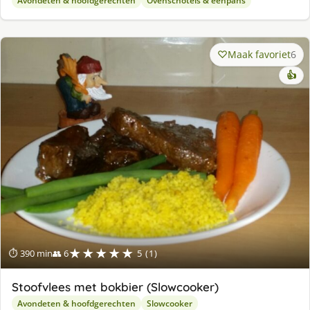
Avondeten & hoofdgerechten
Ovenschotels & eenpans
Maak favoriet
6
👍
★★★★★
⏱ 390 min
👥 6
5 (1)
Stoofvlees met bokbier (Slowcooker)
Avondeten & hoofdgerechten
Slowcooker