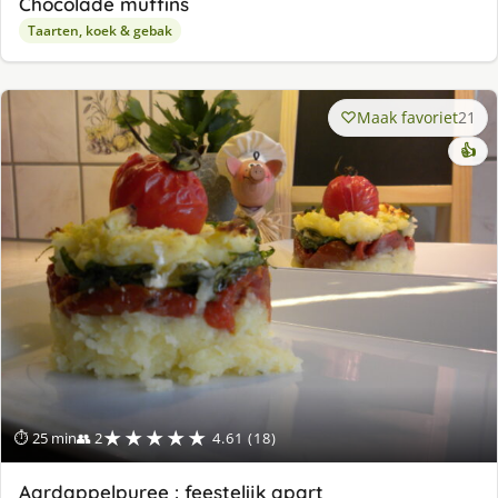
Chocolade muffins
Taarten, koek & gebak
Maak favoriet
21
👍
★★★★★
⏱ 25 min
👥 2
4.61 (18)
Aardappelpuree : feestelijk apart