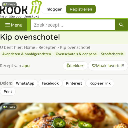
AI-kok
Inloggen
Registreren
Zoek een recept
Menu
Kip ovenschotel
U bent hier:
Home
›
Recepten
›
Kip ovenschotel
Avondeten & hoofdgerechten
Ovenschotels & eenpans
Stoofschotels
Maak favoriet
5
Recept van
apu
👍
Lekker!
Delen:
WhatsApp
Facebook
Pinterest
Kopieer link
Print
AI-kok