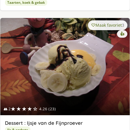
Taarten, koek & gebak
Maak favoriet
3
👍
★★★★☆
👥 2
4.26 (23)
Dessert : Ijsje van de Fijnproever
IJs & sorbets