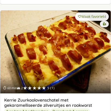
Maak favoriet
4
👍
★★★★★
⏱ 60 min
👥 2
5 (1)
Kerrie Zuurkoolovenschotel met
gekaramelliseerde zilveruitjes en rookworst