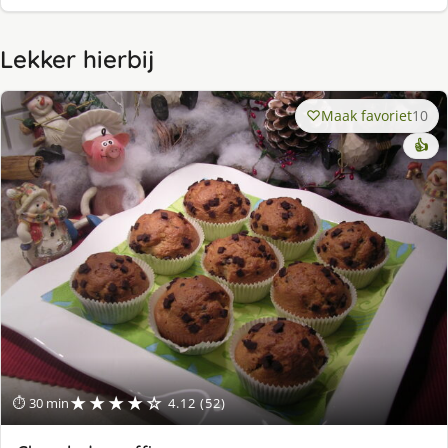
Lekker hierbij
Maak favoriet
10
👍
★★★★☆
⏱ 30 min
4.12 (52)