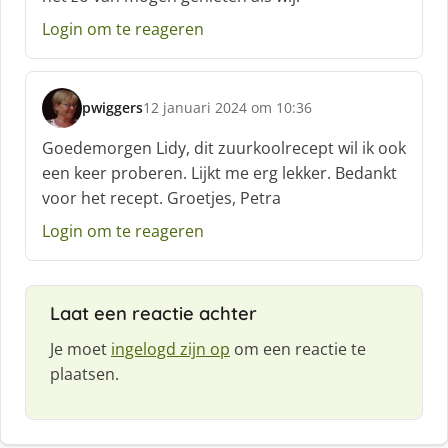
e
Login om te reageren
f
:
pwiggers
12 januari 2024 om 10:36
s
c
Goedemorgen Lidy, dit zuurkoolrecept wil ik ook
h
een keer proberen. Lijkt me erg lekker. Bedankt
r
voor het recept. Groetjes, Petra
e
e
Login om te reageren
f
:
Laat een reactie achter
Je moet
ingelogd zijn op
om een reactie te
plaatsen.