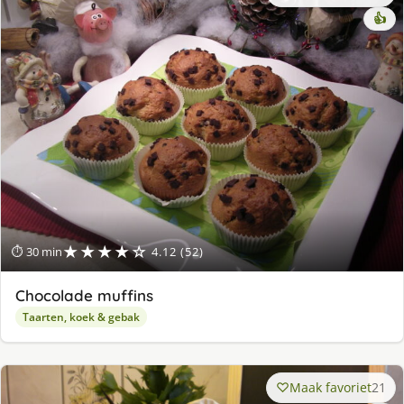
👍
★★★★☆
⏱ 30 min
4.12 (52)
Chocolade muffins
Taarten, koek & gebak
Maak favoriet
21