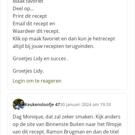
Maak favoriet
Deel op…
Print dit recept
Email dit recept en
Waardeer dit recept.
Klik op maak favoriet en dan kun je hetrecept
altijd bij jouw recepten terugvinden.
Groetjes Lidy en succes .
Groetjes Lidy.
Login om te reageren
Keukensloofje 47
30 januari 2024 om 19:33
s
c
Dag Monique, dat zal zeker smaken. Kijk anders
h
op de site van Binnenste Buiten naar het filmpje
r
van dit recept. Ramon Brugman en dan de titel
e