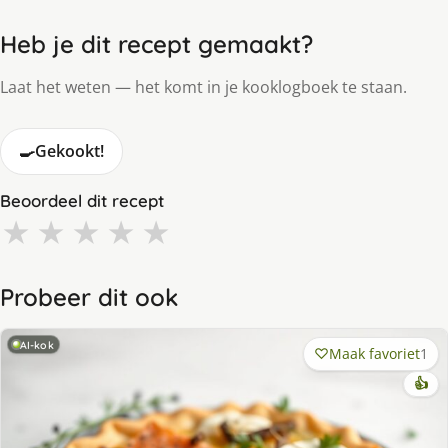
Heb je dit recept gemaakt?
Laat het weten — het komt in je kooklogboek te staan.
🍳
Gekookt!
Beoordeel dit recept
★
★
★
★
★
Probeer dit ook
AI-kok
Maak favoriet
1
👍