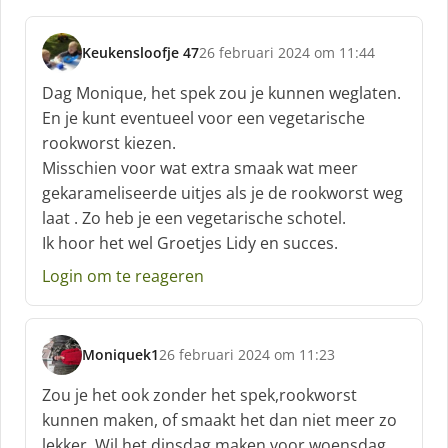
Keukensloofje 47
26 februari 2024 om 11:44
s
c
Dag Monique, het spek zou je kunnen weglaten.
h
En je kunt eventueel voor een vegetarische
r
rookworst kiezen.
e
Misschien voor wat extra smaak wat meer
e
f
gekarameliseerde uitjes als je de rookworst weg
:
laat . Zo heb je een vegetarische schotel.
Ik hoor het wel Groetjes Lidy en succes.
Login om te reageren
Moniquek1
26 februari 2024 om 11:23
s
c
Zou je het ook zonder het spek,rookworst
h
kunnen maken, of smaakt het dan niet meer zo
r
lekker. Wil het dinsdag maken voor woensdag