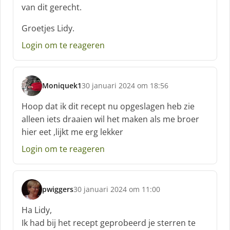
van dit gerecht.
e
f
Groetjes Lidy.
:
Login om te reageren
Moniquek1
30 januari 2024 om 18:56
s
c
Hoop dat ik dit recept nu opgeslagen heb zie
h
alleen iets draaien wil het maken als me broer
r
hier eet ,lijkt me erg lekker
e
e
Login om te reageren
f
:
pwiggers
30 januari 2024 om 11:00
s
c
Ha Lidy,
h
Ik had bij het recept geprobeerd je sterren te
r