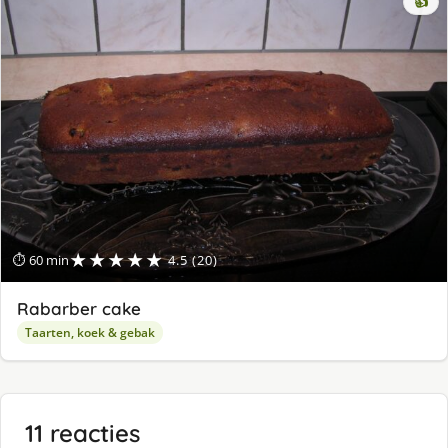
👍
★★★★★
⏱ 60 min
4.5 (20)
Rabarber cake
Taarten, koek & gebak
11 reacties