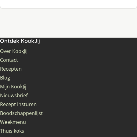
Ontdek KookJij
Over KookJij
Contact
Recepten
Blog
Mijn KookJij
Nieuwsbrief
Recept insturen
Boodschappenlijst
Weekmenu
Thuis koks