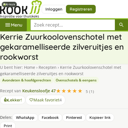
AI-kok
AI-kok
Inloggen
Registreren
Zoek een recept
Menu
Kerrie Zuurkoolovenschotel met
gekaramelliseerde zilveruitjes en
rookworst
U bent hier:
Home
›
Recepten
›
Kerrie Zuurkoolovenschotel met
gekaramelliseerde zilveruitjes en rookworst
Avondeten & hoofdgerechten
Ovenschotels & eenpans
★★★★★
Recept van
Keukensloofje 47
5 (1)
Maak favoriet
4
👍
Lekker!
Delen:
WhatsApp
Facebook
Pinterest
Kopieer link
Print