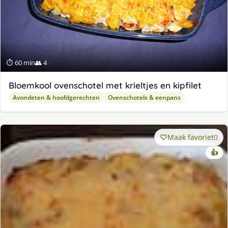
⏱ 60 min
👥 4
Bloemkool ovenschotel met krieltjes en kipfilet
Avondeten & hoofdgerechten
Ovenschotels & eenpans
Maak favoriet
0
👍