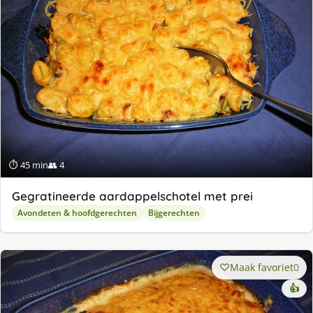
ge
⏱ 45 min
👥 4
Gegratineerde aardappelschotel met prei
Avondeten & hoofdgerechten
Bijgerechten
Maak favoriet
0
👍