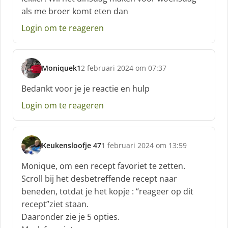
e
als me broer komt eten dan
e
f
Login om te reageren
:
Moniquek1
2 februari 2024 om 07:37
s
c
Bedankt voor je je reactie en hulp
h
Login om te reageren
r
e
e
f
Keukensloofje 47
1 februari 2024 om 13:59
:
s
c
Monique, om een recept favoriet te zetten.
h
Scroll bij het desbetreffende recept naar
r
beneden, totdat je het kopje : “reageer op dit
e
recept”ziet staan.
e
f
Daaronder zie je 5 opties.
: