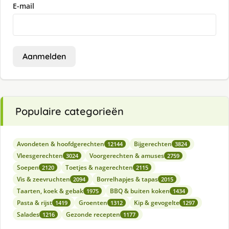
E-mail
Aanmelden
Populaire categorieën
Avondeten & hoofdgerechten
Bijgerechten
12144
3824
Vleesgerechten
Voorgerechten & amuses
3024
2759
Soepen
Toetjes & nagerechten
2120
2115
Vis & zeevruchten
Borrelhapjes & tapas
2094
2015
Taarten, koek & gebak
BBQ & buiten koken
1975
1434
Pasta & rijst
Groenten
Kip & gevogelte
1419
1312
1297
Salades
Gezonde recepten
1216
1177