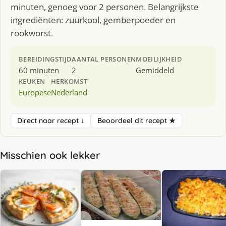
minuten, genoeg voor 2 personen. Belangrijkste
ingrediënten: zuurkool, gemberpoeder en
rookworst.
BEREIDINGSTIJD
AANTAL PERSONEN
MOEILIJKHEID
60 minuten
2
Gemiddeld
KEUKEN
HERKOMST
Europese
Nederland
Direct naar recept ↓
Beoordeel dit recept ★
Misschien ook lekker