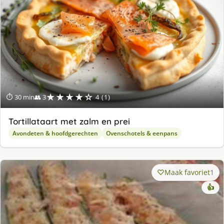
★★★★☆
⏱ 30 min
👥 3
4 (1)
Tortillataart met zalm en prei
Avondeten & hoofdgerechten
Ovenschotels & eenpans
Maak favoriet
1
👍