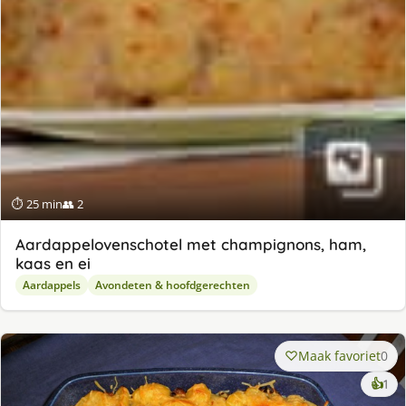
⏱ 25 min
👥 2
Aardappelovenschotel met champignons, ham,
kaas en ei
Aardappels
Avondeten & hoofdgerechten
Maak favoriet
0
ke
👍
1
lek