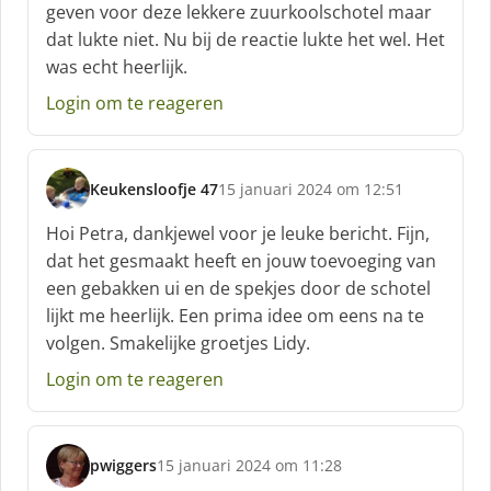
geven voor deze lekkere zuurkoolschotel maar
e
dat lukte niet. Nu bij de reactie lukte het wel. Het
e
f
was echt heerlijk.
:
Login om te reageren
Keukensloofje 47
15 januari 2024 om 12:51
s
c
Hoi Petra, dankjewel voor je leuke bericht. Fijn,
h
dat het gesmaakt heeft en jouw toevoeging van
r
een gebakken ui en de spekjes door de schotel
e
lijkt me heerlijk. Een prima idee om eens na te
e
f
volgen. Smakelijke groetjes Lidy.
:
Login om te reageren
pwiggers
15 januari 2024 om 11:28
s