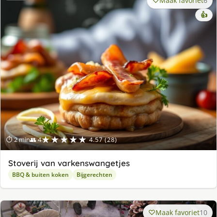
Maak favoriet
6
👍
★★★★★
⏱ 2 min
👥 4
4.57 (28)
Stoverij van varkenswangetjes
BBQ & buiten koken
Bijgerechten
Maak favoriet
10