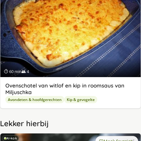
⏱ 60 min
👥 4
Ovenschotel van witlof en kip in roomsaus van
Miljuschka
Avondeten & hoofdgerechten
Kip & gevogelte
Lekker hierbij
AI-kok