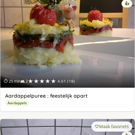
👍
★★★★★
⏱ 25 min
👥 2
4.61 (18)
Aardappelpuree : feestelijk apart
Aardappels
Maak favoriet
6