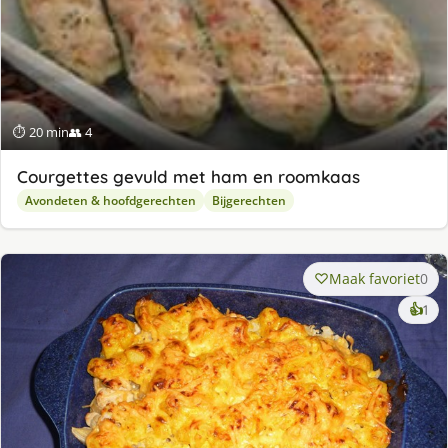
⏱ 20 min
👥 4
Courgettes gevuld met ham en roomkaas
Avondeten & hoofdgerechten
Bijgerechten
Maak favoriet
0
ke
👍
1
lek
ge