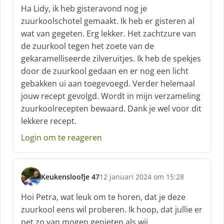
c
Ha Lidy, ik heb gisteravond nog je
h
zuurkoolschotel gemaakt. Ik heb er gisteren al
r
wat van gegeten. Erg lekker. Het zachtzure van
e
de zuurkool tegen het zoete van de
e
f
gekaramelliseerde zilveruitjes. Ik heb de spekjes
:
door de zuurkool gedaan en er nog een licht
gebakken ui aan toegevoegd. Verder helemaal
jouw recept gevolgd. Wordt in mijn verzameling
zuurkoolrecepten bewaard. Dank je wel voor dit
lekkere recept.
Login om te reageren
Keukensloofje 47
12 januari 2024 om 15:28
s
c
Hoi Petra, wat leuk om te horen, dat je deze
h
zuurkool eens wil proberen. Ik hoop, dat jullie er
r
net zo van mogen genieten als wij.
e