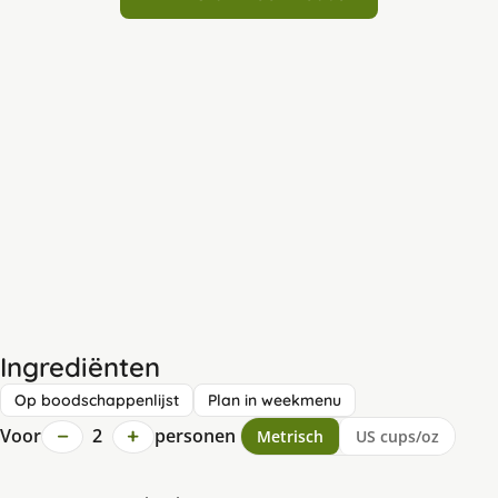
Ingrediënten
Op boodschappenlijst
Plan in weekmenu
−
+
Voor
2
personen
Metrisch
US cups/oz