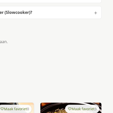
er (Slowcooker)?
taan.
Maak favoriet
0
Maak favoriet
3