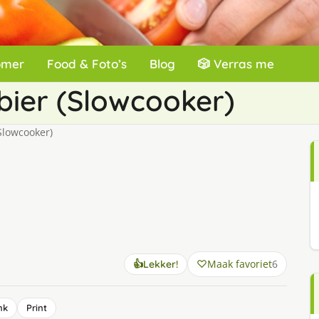
omer
Food & Foto’s
Blog
🎲 Verras me
bier (Slowcooker)
Slowcooker)
Maak favoriet
6
👍
Lekker!
nk
Print