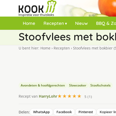
Home
Recepten
Nieuw
BBQ & Z
Stoofvlees met bok
U bent hier:
Home
›
Recepten
›
Stoofvlees met bokbier (
Avondeten & hoofdgerechten
Slowcooker
Stoofschotels
★★★★★
Recept van
HarryLohr
5 (1)
Delen:
WhatsApp
Facebook
Pinterest
Kopieer li