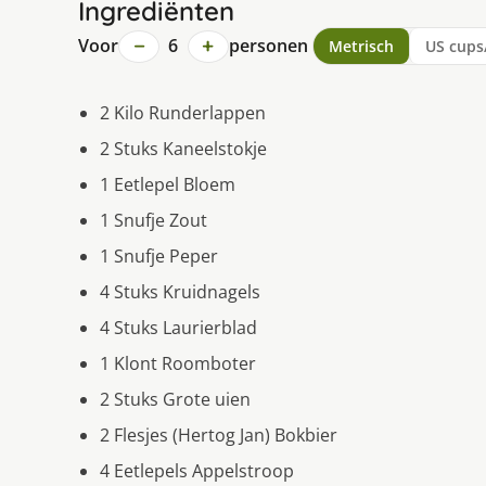
Ingrediënten
−
+
Voor
6
personen
Metrisch
US cups
2 Kilo Runderlappen
2 Stuks Kaneelstokje
1 Eetlepel Bloem
1 Snufje Zout
1 Snufje Peper
4 Stuks Kruidnagels
4 Stuks Laurierblad
1 Klont Roomboter
2 Stuks Grote uien
2 Flesjes (Hertog Jan) Bokbier
4 Eetlepels Appelstroop