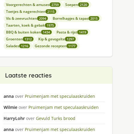
Voorgerechten & amuses
Soepen
2759
2120
Toetjes & nagerechten
2115
Vis & zeevruchten
Borrelhapjes & tapas
2094
2015
Taarten, koek & gebak
1975
BBQ & buiten koken
Pasta & rijst
1434
1419
Groenten
Kip & gevogelte
1312
1297
Salades
Gezonde recepten
1216
1177
Laatste reacties
anna
over
Pruimenjam met speculaaskruiden
Wilmie
over
Pruimenjam met speculaaskruiden
HarryLohr
over
Gevuld Turks brood
anna
over
Pruimenjam met speculaaskruiden