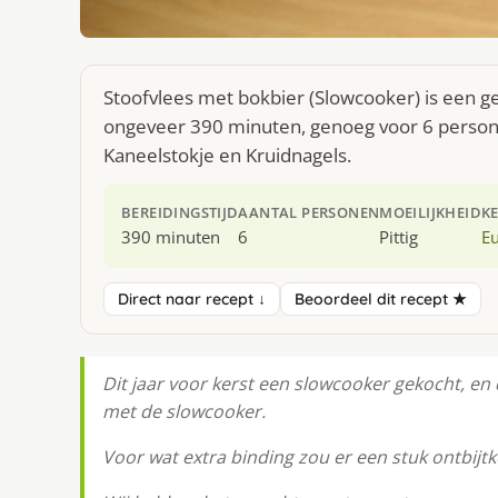
Stoofvlees met bokbier (Slowcooker) is een g
ongeveer 390 minuten, genoeg voor 6 persone
Kaneelstokje en Kruidnagels.
BEREIDINGSTIJD
AANTAL PERSONEN
MOEILIJKHEID
K
390 minuten
6
Pittig
E
Direct naar recept ↓
Beoordeel dit recept ★
Dit jaar voor kerst een slowcooker gekocht, en 
met de slowcooker.
Voor wat extra binding zou er een stuk ontbij