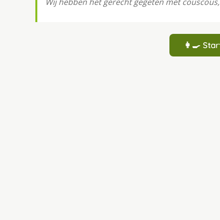
Wij hebben het gerecht gegeten met couscous, 
👩‍🍳 St