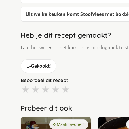
Uit welke keuken komt Stoofvlees met bokbi
Heb je dit recept gemaakt?
Laat het weten — het komt in je kooklogboek te s
🍳
Gekookt!
Beoordeel dit recept
★
★
★
★
★
Probeer dit ook
Maak favoriet
1