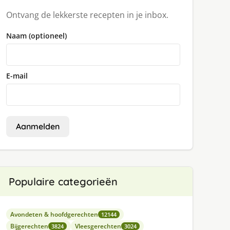
Ontvang de lekkerste recepten in je inbox.
Naam (optioneel)
E-mail
Aanmelden
Populaire categorieën
Avondeten & hoofdgerechten
12144
Bijgerechten
Vleesgerechten
3824
3024